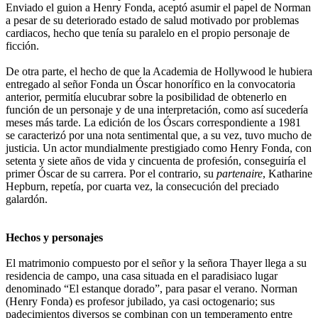
Enviado el guion a Henry Fonda, aceptó asumir el papel de Norman
a pesar de su deteriorado estado de salud motivado por problemas
cardiacos, hecho que tenía su paralelo en el propio personaje de
ficción.
De otra parte, el hecho de que la Academia de Hollywood le hubiera
entregado al señor Fonda un Óscar honorífico en la convocatoria
anterior, permitía elucubrar sobre la posibilidad de obtenerlo en
función de un personaje y de una interpretación, como así sucedería
meses más tarde. La edición de los Óscars correspondiente a 1981
se caracterizó por una nota sentimental que, a su vez, tuvo mucho de
justicia. Un actor mundialmente prestigiado como Henry Fonda, con
setenta y siete años de vida y cincuenta de profesión, conseguiría el
primer Óscar de su carrera. Por el contrario, su
partenaire
, Katharine
Hepburn, repetía, por cuarta vez, la consecución del preciado
galardón.
Hechos y personajes
El matrimonio compuesto por el señor y la señora Thayer llega a su
residencia de campo, una casa situada en el paradisiaco lugar
denominado “El estanque dorado”, para pasar el verano. Norman
(Henry Fonda) es profesor jubilado, ya casi octogenario; sus
padecimientos diversos se combinan con un temperamento entre