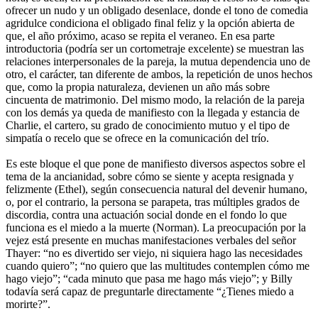
ofrecer un nudo y un obligado desenlace, donde el tono de comedia
agridulce condiciona el obligado final feliz y la opción abierta de
que, el año próximo, acaso se repita el veraneo. En esa parte
introductoria (podría ser un cortometraje excelente) se muestran las
relaciones interpersonales de la pareja, la mutua dependencia uno de
otro, el carácter, tan diferente de ambos, la repetición de unos hechos
que, como la propia naturaleza, devienen un año más sobre
cincuenta de matrimonio. Del mismo modo, la relación de la pareja
con los demás ya queda de manifiesto con la llegada y estancia de
Charlie, el cartero, su grado de conocimiento mutuo y el tipo de
simpatía o recelo que se ofrece en la comunicación del trío.
Es este bloque el que pone de manifiesto diversos aspectos sobre el
tema de la ancianidad, sobre cómo se siente y acepta resignada y
felizmente (Ethel), según consecuencia natural del devenir humano,
o, por el contrario, la persona se parapeta, tras múltiples grados de
discordia, contra una actuación social donde en el fondo lo que
funciona es el miedo a la muerte (Norman). La preocupación por la
vejez está presente en muchas manifestaciones verbales del señor
Thayer: “no es divertido ser viejo, ni siquiera hago las necesidades
cuando quiero”; “no quiero que las multitudes contemplen cómo me
hago viejo”; “cada minuto que pasa me hago más viejo”; y Billy
todavía será capaz de preguntarle directamente “¿Tienes miedo a
morirte?”.