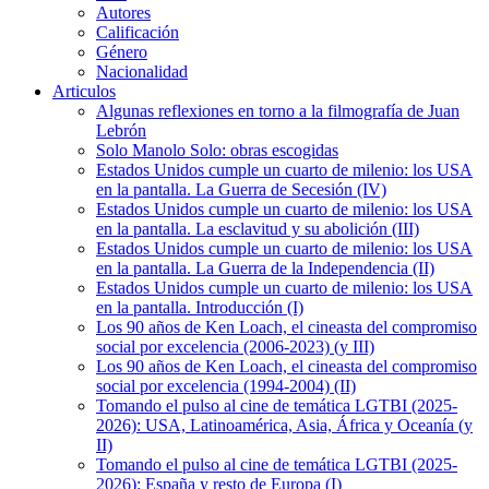
Autores
Calificación
Género
Nacionalidad
Articulos
Algunas reflexiones en torno a la filmografía de Juan
Lebrón
Solo Manolo Solo: obras escogidas
Estados Unidos cumple un cuarto de milenio: los USA
en la pantalla. La Guerra de Secesión (IV)
Estados Unidos cumple un cuarto de milenio: los USA
en la pantalla. La esclavitud y su abolición (III)
Estados Unidos cumple un cuarto de milenio: los USA
en la pantalla. La Guerra de la Independencia (II)
Estados Unidos cumple un cuarto de milenio: los USA
en la pantalla. Introducción (I)
Los 90 años de Ken Loach, el cineasta del compromiso
social por excelencia (2006-2023) (y III)
Los 90 años de Ken Loach, el cineasta del compromiso
social por excelencia (1994-2004) (II)
Tomando el pulso al cine de temática LGTBI (2025-
2026): USA, Latinoamérica, Asia, África y Oceanía (y
II)
Tomando el pulso al cine de temática LGTBI (2025-
2026): España y resto de Europa (I)