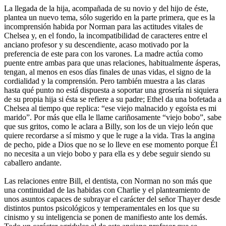
La llegada de la hija, acompañada de su novio y del hijo de éste,
plantea un nuevo tema, sólo sugerido en la parte primera, que es la
incomprensión habida por Norman para las actitudes vitales de
Chelsea y, en el fondo, la incompatibilidad de caracteres entre el
anciano profesor y su descendiente, acaso motivado por la
preferencia de este para con los varones. La madre actúa como
puente entre ambas para que unas relaciones, habitualmente ásperas,
tengan, al menos en esos días finales de unas vidas, el signo de la
cordialidad y la comprensión. Pero también muestra a las claras
hasta qué punto no está dispuesta a soportar una grosería ni siquiera
de su propia hija si ésta se refiere a su padre; Ethel da una bofetada a
Chelsea al tiempo que replica: “ese viejo malnacido y egoísta es mi
marido”. Por más que ella le llame cariñosamente “viejo bobo”, sabe
que sus gritos, como le aclara a Billy, son los de un viejo león que
quiere recordarse a sí mismo y que le ruge a la vida. Tras la angina
de pecho, pide a Dios que no se lo lleve en ese momento porque Él
no necesita a un viejo bobo y para ella es y debe seguir siendo su
caballero andante.
Las relaciones entre Bill, el dentista, con Norman no son más que
una continuidad de las habidas con Charlie y el planteamiento de
unos asuntos capaces de subrayar el carácter del señor Thayer desde
distintos puntos psicológicos y temperamentales en los que su
cinismo y su inteligencia se ponen de manifiesto ante los demás.