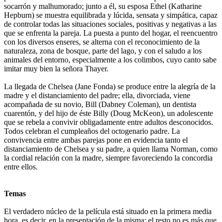
socarrón y malhumorado; junto a él, su esposa Ethel (Katharine
Hepburn) se muestra equilibrada y lúcida, sensata y simpática, capaz
de controlar todas las situaciones sociales, positivas y negativas a las
que se enfrenta la pareja. La puesta a punto del hogar, el reencuentro
con los diversos enseres, se alterna con el reconocimiento de la
naturaleza, zona de bosque, parte del lago, y con el saludo a los
animales del entorno, especialmente a los colimbos, cuyo canto sabe
imitar muy bien la señora Thayer.
La llegada de Chelsea (Jane Fonda) se produce entre la alegría de la
madre y el distanciamiento del padre; ella, divorciada, viene
acompañada de su novio, Bill (Dabney Coleman), un dentista
cuarentón, y del hijo de éste Billy (Doug McKeon), un adolescente
que se rebela a convivir obligadamente entre adultos desconocidos.
Todos celebran el cumpleaños del octogenario padre. La
convivencia entre ambas parejas pone en evidencia tanto el
distanciamiento de Chelsea y su padre, a quien llama Norman, como
la cordial relación con la madre, siempre favoreciendo la concordia
entre ellos.
Temas
El verdadero núcleo de la película está situado en la primera media
hora, es decir, en la presentación de la misma; el resto no es más que