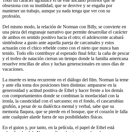
Todo un carácter agridulce el de este anciano profesor que se
obsesiona con su inutilidad, que se desvive y se engaña por
mantener un trabajo, aunque ya nada tenga que ver con su
profesión.
Del mismo modo, la relación de Norman con Billy, se convierte en
una pieza del engranaje narrativo que permite desarrollar el carácter
de ambos en sentido positivo hacia el otro; el adolescente acabará
sintiéndose a gusto ante aquella pareja de carcamales y estos
actuarán con el chico rebelde como con el nieto que nunca han
tenido. Todo ello contribuye al esperado final feliz: la caña de pescar
y el trofeo de natación cierran un tiempo donde la familia americana
resuelve rencillas de años y luchas generacionales en unos días de
vacaciones.
La muerte es tema recurrente en el diálogo del film. Norman la teme
y ante ella toma dos posiciones bien distintas: ampararse en la
generosidad y actitud positiva de Ethel y hacer frente a los demás
con comportamientos donde se combinan la mordacidad con la
ironía, la causticidad con el sarcasmo; en el fondo, el cascarrabias
gruñón, a pesar de su dialéctica mental y verbal, sabe que su
memoria flaquea, que se pierde en el bosque, que el corazón le falla
ante cualquier alarde fuera de sus posibilidades físicas.
En el guion y, por tanto, en la película, el papel de Ethel está