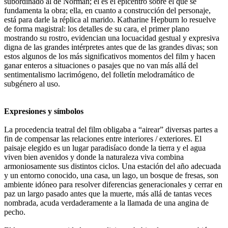
subordinado al de Norman; él es el epicentro sobre el que se
fundamenta la obra; ella, en cuanto a construcción del personaje,
está para darle la réplica al marido. Katharine Hepburn lo resuelve
de forma magistral: los detalles de su cara, el primer plano
mostrando su rostro, evidencian una locuacidad gestual y expresiva
digna de las grandes intérpretes antes que de las grandes divas; son
estos algunos de los más significativos momentos del film y hacen
ganar enteros a situaciones o pasajes que no van más allá del
sentimentalismo lacrimógeno, del folletín melodramático de
subgénero al uso.
Expresiones y símbolos
La procedencia teatral del film obligaba a “airear” diversas partes a
fin de compensar las relaciones entre interiores / exteriores. El
paisaje elegido es un lugar paradisíaco donde la tierra y el agua
viven bien avenidos y donde la naturaleza viva combina
armoniosamente sus distintos ciclos. Una estación del año adecuada
y un entorno conocido, una casa, un lago, un bosque de fresas, son
ambiente idóneo para resolver diferencias generacionales y cerrar en
paz un largo pasado antes que la muerte, más allá de tantas veces
nombrada, acuda verdaderamente a la llamada de una angina de
pecho.