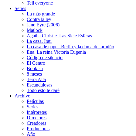
Tell everyone
Series
La más grande
Contra la ley
Jane Eyre (2006)
Matlock
Agatha Christie. Las Siete Esferas
La caza. Irati
La casa de papel. Berlín y la dama del armiño
Ena. La reina Victoria Eugenia
Código de silencio
El Centro
Bookish
8 meses
Terra Alta
Escandalosas
Todo esto te daré
Archivo
Películas
Series
Intérpretes
Directores
Creadores
Productoras
Año