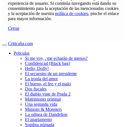
experiencia de usuario. Si continúa navegando está dando su
consentimiento para la aceptación de las mencionadas cookies
y la aceptación de nuestra
política de cookies
, pinche el enlace
para mayor información.
Cerrar
Criticalia.com
Peliculas
Si me voy, ¿me echarán de menos?
Confidencial (Black bag)
Hello, Dolly!
El secuestro de un presidente
La ironía del amor
El bueno, el feo y el malo
Dos fiscales
El diablo viste de Prada 2
Matrimonio original
Una segunda vida
Minions & Monsters
La odisea de Dandelion
El apartamento
Sombra nómada