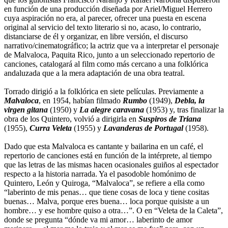
en función de una producción diseñada por Ariel/Miguel Herrero
cuya aspiración no era, al parecer, ofrecer una puesta en escena
original al servicio del texto literario si no, acaso, lo contrario,
distanciarse de él y organizar, en libre versión, el discurso
narrativo/cinematográfico; la actriz que va a interpretar el personaje
de Malvaloca, Paquita Rico, junto a un seleccionado repertorio de
canciones, catalogará al film como más cercano a una folklórica
andaluzada que a la mera adaptación de una obra teatral.
Torrado dirigió a la folklórica en siete películas. Previamente a
Malvaloca
, en 1954, habían filmado
Rumbo
(1949),
Debla, la
virgen gitana
(1950) y
La alegre caravana
(1953) y, tras finalizar la
obra de los Quintero, volvió a dirigirla en
Suspiros de Triana
(1955),
Curra Veleta
(1955) y
Lavanderas de Portugal
(1958).
Dado que esta Malvaloca es cantante y bailarina en un café, el
repertorio de canciones está en función de la intérprete, al tiempo
que las letras de las mismas hacen ocasionales guiños al espectador
respecto a la historia narrada. Ya el pasodoble homónimo de
Quintero, León y Quiroga, “Malvaloca”, se refiere a ella como
“laberinto de mis penas… que tiene cosas de loca y tiene cositas
buenas… Malva, porque eres buena… loca porque quisiste a un
hombre… y ese hombre quiso a otra…”. O en “Veleta de la Caleta”,
donde se pregunta “dónde va mi amor… laberinto de amor