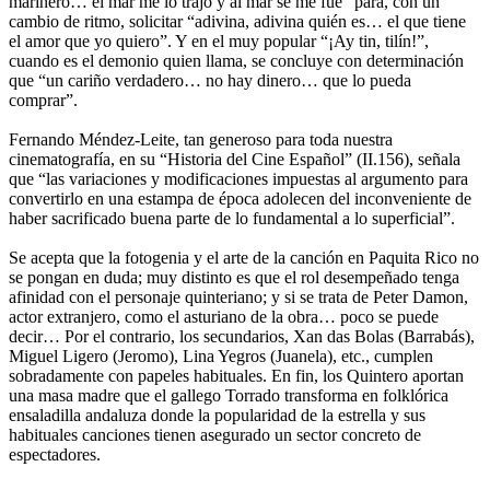
marinero… el mar me lo trajo y al mar se me fue” para, con un
cambio de ritmo, solicitar “adivina, adivina quién es… el que tiene
el amor que yo quiero”. Y en el muy popular “¡Ay tin, tilín!”,
cuando es el demonio quien llama, se concluye con determinación
que “un cariño verdadero… no hay dinero… que lo pueda
comprar”.
Fernando Méndez-Leite, tan generoso para toda nuestra
cinematografía, en su “Historia del Cine Español” (II.156), señala
que “las variaciones y modificaciones impuestas al argumento para
convertirlo en una estampa de época adolecen del inconveniente de
haber sacrificado buena parte de lo fundamental a lo superficial”.
Se acepta que la fotogenia y el arte de la canción en Paquita Rico no
se pongan en duda; muy distinto es que el rol desempeñado tenga
afinidad con el personaje quinteriano; y si se trata de Peter Damon,
actor extranjero, como el asturiano de la obra… poco se puede
decir… Por el contrario, los secundarios, Xan das Bolas (Barrabás),
Miguel Ligero (Jeromo), Lina Yegros (Juanela), etc., cumplen
sobradamente con papeles habituales. En fin, los Quintero aportan
una masa madre que el gallego Torrado transforma en folklórica
ensaladilla andaluza donde la popularidad de la estrella y sus
habituales canciones tienen asegurado un sector concreto de
espectadores.