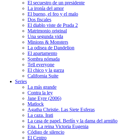
El secuestro de un presidente
La ironía del amor
El bueno, el feo y el malo
Dos fiscales
El diablo viste de Prada 2
Matrimonio original
Una segunda vida
Minions & Monsters
La odisea de Dandelion
El apartamento
Sombra nómada
Tell everyone
El chico y la garza
California Suite
Series
La más grande
Contra la ley
Jane Eyre (2006)
Matlock
Agatha Christie. Las Siete Esferas
La caza. Irati
La casa de papel. Berlín y la dama del armiño
Ena. La reina Victoria Eugenia
Código de silencio
El Centro