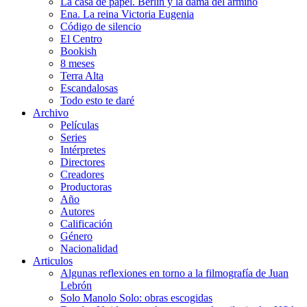
La casa de papel. Berlín y la dama del armiño
Ena. La reina Victoria Eugenia
Código de silencio
El Centro
Bookish
8 meses
Terra Alta
Escandalosas
Todo esto te daré
Archivo
Películas
Series
Intérpretes
Directores
Creadores
Productoras
Año
Autores
Calificación
Género
Nacionalidad
Articulos
Algunas reflexiones en torno a la filmografía de Juan
Lebrón
Solo Manolo Solo: obras escogidas