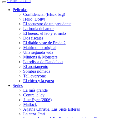
Criticalia.com
Peliculas
Confidencial (Black bag)
Hello, Dolly!
El secuestro de un presidente
La ironía del amor
El bueno, el feo y el malo
Dos fiscales
El diablo viste de Prada 2
Matrimonio original
Una segunda vida
Minions & Monsters
La odisea de Dandelion
El apartamento
Sombra nómada
Tell everyone
El chico y la garza
Series
La más grande
Contra la ley
Jane Eyre (2006)
Matlock
Agatha Christie. Las Siete Esferas
La caza. Irati