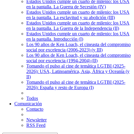
Estados Unidos cumple un cuarto de milenio: los USA
en la pantalla. La Guerra de Secesión (IV)
Estados Unidos cumple un cuarto de milenio: los USA
en la pantalla. La esclavitud y su abolición (III)
Estados Unidos cumple un cuarto de milenio: los USA
en la pantalla. La Guerra de la Independencia (II)
Estados Unidos cumple un cuarto de milenio: los USA
en la pantalla. Introducción (I)
Los 90 años de Ken Loach, el cineasta del compromiso
social por excelencia (2006-2023) (y III)
Los 90 años de Ken Loach, el cineasta del compromiso
social por excelencia (1994-2004) (II)
Tomando el pulso al cine de temática LGTBI (2025-
2026): USA, Latinoamérica, Asia, África y Oceanía (y
II)
Tomando el pulso al cine de temática LGTBI (2025-
2026): España y resto de Europa (I)
Todos
Comunicación
Contacto
Newsletter
RSS Feed