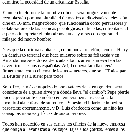
admitirse la necesidad de americanizar España.
El único teléfono de la primitiva oficina será progresivamente
reemplazado por una pluralidad de medios audiovisuales, televisión,
cine en 16 mm, magnetófono, que funcionarán como persuasores y
colaboradores de las técnicas psicológicas, entre ellas, enfrentarse al
espejo o interpretar el mimodrama; unas y otras conseguirán el
milagro del nuevo hombre.
Y es que la doctrina capitalista, como nueva religión, tiene en Harry
un demiurgo terrenal que hace milagros sobre su feligresía y en
Amanda una sacerdotisa dedicada a bautizar en la nueva fe a las
cavernícolas esposas españolas. Así, la nueva familia creerá
firmemente, como el lema de los mosqueteros, que son "Todos para
la Bruster y la Bruster para todos".
Sólo Teo, el más europeizado por avatares de la emigración, será
consciente de a quién sirve y a dónde lleva "el cambio"; Pepe pierde
poco a poco su fe de neófito en temperamental reacción a la
incontrolada euforia de su mujer; a Sinesio, el infarto le impedirá
percatarse oportunamente, y D. Luis obedecerá como un niño las
consignas morales y físicas de sus superiores.
Todos han padecido en sus carnes los cilicios de la nueva empresa
que obliga a llevar alzas a los bajos, fajas a los gordos, lentes a los