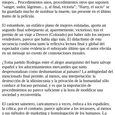
miopes... Procedimientos unos, procedimientos otros que suponen
"sangre, sudor, lágrimas... y, al final, victoria"; “Harry, el sucio" se
ha guardado mucho de nombrar la muerte, tan presente en el último
tramo de la película.
El estrambote, un enfático plano de mujeres enlutadas, aporta un
segundo final sobrepuesto al, aparentemente, victorioso; tras el
premio de un viaje a Denver (Colorado) por haber sido los mejores
vendedores, parece que había algo más. El didactismo de esta
secuencia condiciona tanto la reflexiva lectura final y global del
espectador como evidencia el subrayado último que el autor efectúa
en un mensaje no exento de connotaciones morales.
¿Toma partido Bodegas entre el alegre anarquismo del buen salvaje
español y los adoctrinamientos mercantiles que tanto
despersonalizan como deshumanizan al paisano? La ambigüedad del
mencionado final permite, al menos, una interpretación: la
destrucción de la idiosincrasia y la privación de la humanidad sólo
conduce al fracaso personal; y es que la importación de
procedimientos no parece suficiente a la hora de modificar una
sociedad y reconvertirla.
El carácter sainetero, caricaturesco a veces, enfoca a los españoles;
la crítica, por el contrario, parece aplicarse a los invasores, al menos
a sus métodos de marketing y homologación de los humanos. La