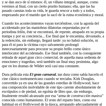
y se dan asco de sí mismos: él, un villano integral, aunque, como
veremos al final, con un cierto prurito humano; ella, que las ha
pasado canutas toda su vida, le guarda rencor a todo y a todos,
empezando por el marido que la sacó de la ruina económica y moral.
Cuando los acontecimientos vayan torciéndose, con la agonía del
accidentado por las maniobras dilatorias orquestadas por el
periodista felón, éste se encontrará, de repente, atrapado en su propia
trampa y por su conciencia... Ese final que le encamina, devastado, a
la redención, sin embargo, llegará tarde: ya no habrá solución, ni
para él ni para la víctima cuyo salvamento prolongó
innecesariamente para procurar su propio brillo como único
interlocutor del accidentado. Ese final también, con la consiguiente
retirada de aquel gran circo comercial, de aquella masa sedienta de
emociones y tragedias, será también un final muy pesimista, algo
que en los dramas de Wilder será casi una constante.
Dura película esta
El gran carnaval
, tan dura como sabía hacerlo el
cine clásico norteamericano cuando se terciaba. Kirk Douglas,
convertido ya en una de las grandes estrellas de Hollywood, hace
una composición inolvidable de este tipo carente absolutamente de
escrúpulos o de piedad, un egoísta de libro que, sin embargo,
finalmente resultó alcanzado por esa “arma de
construcción
masiva”
conocida como humanismo. El resto del reparto bien, como era
habitual en el Hollywood de la época, arropando adecuadamente al