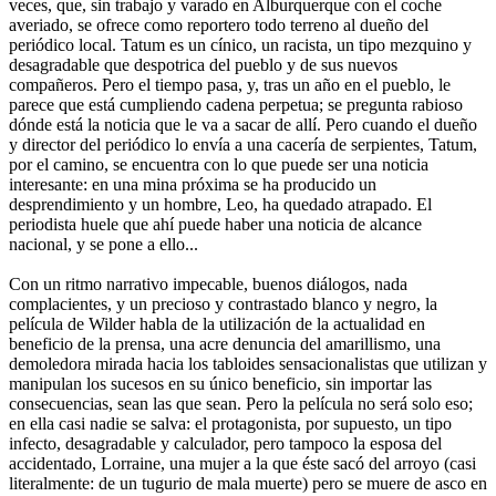
veces, que, sin trabajo y varado en Alburquerque con el coche
averiado, se ofrece como reportero todo terreno al dueño del
periódico local. Tatum es un cínico, un racista, un tipo mezquino y
desagradable que despotrica del pueblo y de sus nuevos
compañeros. Pero el tiempo pasa, y, tras un año en el pueblo, le
parece que está cumpliendo cadena perpetua; se pregunta rabioso
dónde está la noticia que le va a sacar de allí. Pero cuando el dueño
y director del periódico lo envía a una cacería de serpientes, Tatum,
por el camino, se encuentra con lo que puede ser una noticia
interesante: en una mina próxima se ha producido un
desprendimiento y un hombre, Leo, ha quedado atrapado. El
periodista huele que ahí puede haber una noticia de alcance
nacional, y se pone a ello...
Con un ritmo narrativo impecable, buenos diálogos, nada
complacientes, y un precioso y contrastado blanco y negro, la
película de Wilder habla de la utilización de la actualidad en
beneficio de la prensa, una acre denuncia del amarillismo, una
demoledora mirada hacia los tabloides sensacionalistas que utilizan y
manipulan los sucesos en su único beneficio, sin importar las
consecuencias, sean las que sean. Pero la película no será solo eso;
en ella casi nadie se salva: el protagonista, por supuesto, un tipo
infecto, desagradable y calculador, pero tampoco la esposa del
accidentado, Lorraine, una mujer a la que éste sacó del arroyo (casi
literalmente: de un tugurio de mala muerte) pero se muere de asco en