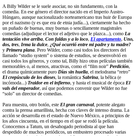
A Billy Wilder se le suele asociar, no sin fundamento, con la
comedia. En ese género el director nacido en el Imperio Austro-
Húngaro, aunque nacionalizado norteamericano tras huir de Europa
por el nazismo (y es que era de etnia judía...), ciertamente ha hecho
un puñado de buenas, muy buenas o sencillamente magistrales
comedias (adjudique el lector el adjetivo que le plazca...), como
La
tentación vive arriba
,
Con faldas y a lo loco
,
El apartamento
,
Uno,
dos, tres
,
Irma la dulce
,
¿Qué ocurrió entre mi padre y tu madre?
y
Primera plana
. Pero Wilder, como casi todos los directores del
llamado “studio system” o sistema de estudios, se desenvolvió en
casi todos los géneros, y como tal, Billy hizo otras películas también
memorables o, al menos, atractivas, como el “film noir”
Perdición
,
el drama químicamente puro
Días sin huella
, el melodrama “retro”
El crepúsculo de los dioses
, la romántica
Sabrina
, la bélica (e
incómoda...)
Traidor en el infierno
, y hasta el musical de época
El
vals del emperador
, así que podemos convenir que Wilder no fue
“solo” un director de comedias.
Para muestra, otro botón, este
El gran carnaval
, potente alegato
contra la prensa amarillista, hecha con claves de intenso drama. La
acción se desarrolla en el estado de Nuevo México, a principios de
los años cincuenta, en el tiempo en el que se rodó la película.
Conocemos a Tatum, un desahogado periodista al que han
despedido de muchos periódicos, un embustero procesado varias