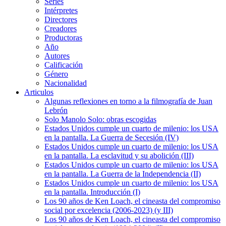
Series
Intérpretes
Directores
Creadores
Productoras
Año
Autores
Calificación
Género
Nacionalidad
Articulos
Algunas reflexiones en torno a la filmografía de Juan
Lebrón
Solo Manolo Solo: obras escogidas
Estados Unidos cumple un cuarto de milenio: los USA
en la pantalla. La Guerra de Secesión (IV)
Estados Unidos cumple un cuarto de milenio: los USA
en la pantalla. La esclavitud y su abolición (III)
Estados Unidos cumple un cuarto de milenio: los USA
en la pantalla. La Guerra de la Independencia (II)
Estados Unidos cumple un cuarto de milenio: los USA
en la pantalla. Introducción (I)
Los 90 años de Ken Loach, el cineasta del compromiso
social por excelencia (2006-2023) (y III)
Los 90 años de Ken Loach, el cineasta del compromiso