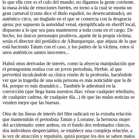
lo que ella cree es el culo del mundo; no digamos la gente corriente,
la masa ávida de emociones fuertes, en torno a la cual se monta un
gran carnaval (como dice el título español, no desencaminado), un
auténtico circo, un tinglado en el que se comercia con la desgracia
ajena; por supuesto la autoridad venal, ejemplificada en sheriff local,
dispuesto a lo que sea para mantenerse a toda costa en el cargo. De
hecho, los únicos personajes positivos, aparte de la propia víctima,
serán el director del periódico de Alburquerque, que abjura de lo que
está haciendo Tatum con el caso, y los padres de la víctima, estos sí
unos auténticos santos inocentes...
Habrá otras derivadas de interés, como la abyecta manipulación que
el protagonista realiza con un joven periodista, Herbie, al que
pervertirá inculcándole su cínica visión de la profesión, haciéndole
ver que la tragedia de una sola persona es más noticiable que la de
84, porque es más dramático... También le adiestrará en la
convicción (que llega hasta nuestros días: véase cualquier telediario,
de cualquier cadena, de cualquier día...) de que las malas noticias se
venden mejor que las buenas.
Otra de las líneas de interés del film radicará en la extraña relación
que mantendrán el periodista Tatum y Lorraine, la hermosa mujer
del accidentado: entre ambos, en el fondo dos redomados cínicos,
dos individuos despreciables, se establece una compleja relación, a
la vez de atracción y repulsión, quizá porque los dos se saben malos