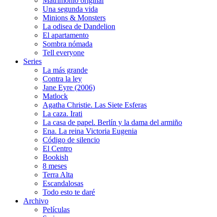
Matrimonio original
Una segunda vida
Minions & Monsters
La odisea de Dandelion
El apartamento
Sombra nómada
Tell everyone
Series
La más grande
Contra la ley
Jane Eyre (2006)
Matlock
Agatha Christie. Las Siete Esferas
La caza. Irati
La casa de papel. Berlín y la dama del armiño
Ena. La reina Victoria Eugenia
Código de silencio
El Centro
Bookish
8 meses
Terra Alta
Escandalosas
Todo esto te daré
Archivo
Películas