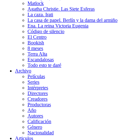
Matlock
Agatha Christie. Las Siete Esferas
La caza. Irati
La casa de papel. Berlín y la dama del armiño
Ena. La reina Victoria Eugenia
Código de silencio
El Centro
Bookish
8 meses
Terra Alta
Escandalosas
Todo esto te daré
Archivo
Películas
Series
Intérpretes
Directores
Creadores
Productoras
Año
Autores
Calificación
Género
Nacionalidad
Articulos