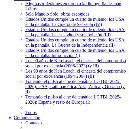
Algunas reflexiones en torno a la filmografía de Juan
Lebrón
Solo Manolo Solo: obras escogidas
Estados Unidos cumple un cuarto de milenio: los USA
en la pantalla. La Guerra de Secesión (IV)
Estados Unidos cumple un cuarto de milenio: los USA
en la pantalla. La esclavitud y su abolición (III)
Estados Unidos cumple un cuarto de milenio: los USA
en la pantalla. La Guerra de la Independencia (II)
Estados Unidos cumple un cuarto de milenio: los USA
en la pantalla. Introducción (I)
Los 90 años de Ken Loach, el cineasta del compromiso
social por excelencia (2006-2023) (y III)
Los 90 años de Ken Loach, el cineasta del compromiso
social por excelencia (1994-2004) (II)
Tomando el pulso al cine de temática LGTBI (2025-
2026): USA, Latinoamérica, Asia, África y Oceanía (y
II)
Tomando el pulso al cine de temática LGTBI (2025-
2026): España y resto de Europa (I)
Todos
Comunicación
Contacto