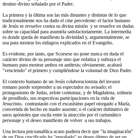
destino divino señalado por el Padre.
La primera y la última son las más distantes y distintas de lo que
tradicionalmente nos ha dado el cine precedente: el factor humano
de Jesús se revuelve contra su divina misión y se resuelve en dudas
sobre su capacidad para asumirla satisfactoriamente. La intermedia
es donde queda de manifiesto la divinidad y, argumentalmente, se
usa para mostrar los milagros explicados en el Evangelio.
Es evidente, por tanto, que Scorsese no pone nunca en duda el
carácter divino de su personaje sino que enfatiza y subraya el
humano para mostrar ambos en antítesis; obviamente, acabará
"venciendo" el primero y cumpliéndose la voluntad de Dios Padre.
El contexto humano de un Jesús colaboracionista del invasor
romano puede sorprender a un espectador no avisado; el
protagonismo de Judas, zelote contumaz, y de Magdalena, solitaria
de prostíbulo, sus respectivas participaciones en la vida de
Jesucristo, contrastarán con el escasísimo papel otorgado a María,
convertida de hecho en madre ausente; o el carácter dubitativo de
unos apóstoles que oscila entre la atracción por el carismático
personaje y el deseo manifiesto de volver a sus trabajos.
Una lectura psicoanalítica acaso pudiera decir que "la imaginación"
de un Dios crucificado ha "ensoñado" su deseo último de ser un