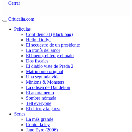
Cerrar
Criticalia.com
Peliculas
Confidencial (Black bag)
Hello, Dolly!
El secuestro de un presidente
La ironía del amor
El bueno, el feo y el malo
Dos fiscales
El diablo viste de Prada 2
Matrimonio original
Una segunda vida
Minions & Monsters
La odisea de Dandelion
El apartamento
Sombra nómada
Tell everyone
El chico y la garza
Series
La más grande
Contra la ley
Jane Eyre (2006)