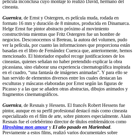
película inconclusa cuyo montaje lo realizó David, hermano del
cineasta.
Guernica
, de Ernst y Ostergren, es película muda, rodada en
formato 16 mm y duración de 8 minutos, producida en Dinamarca.
Helge Ernst fue pintor abstracto próximo al movimiento
constructivista mientras que Fritz Ostergren fue un hombre de
negocios. Desconocemos si Breteau, la autora del volumen, pudo
ver la película, por cuanto las informaciones que proporciona están
basadas en el libro de Fernández Cuenca que, anteriormente, hemos
mencionado. El historiador español recoge justificaciones de los
cineastas, quienes señalan no haber pretendido explicar la obra
picassiana, sino elaborar una experiencia cinematográfica inspirada
en el cuadro, “una fantasía de imágenes animadas”. Y para ello se
han servido de elementos diversos entre los cuales destacan las
esculturas y máscaras elaboradas por Ernst según las figuras de
Picasso y a las que se añaden otras abstractas, dibujos animados y
fragmentos cinematográficos.
Guernica
, de Resnais y Hessens. El francés Robert Hessens fue
pintor, aunque en su perfil profesional destacó más como cineasta
especializado en el film de arte, sobre pintores especialmente. Alain
Resnais fue el celebérrimo director de títulos emblemáticos como
Hiroshima mon amour
y
El año pasado en Marienbad
.
Previamente a estos films, realizó varios documentales sobre