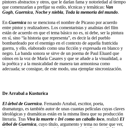
pintores abstractos y otros, que le darían fama y notoriedad al tiempo
que comenzarían a prefijar su estilo, técnicas y temáticas:
Van
Gogh
,
Guernica
,
Noche y niebla
,
Toda la memoria del mundo
.
En
Guernica
no se menciona el nombre de Picasso por acuerdo
entre pintor y realizadores. Los comentaristas y analistas del film
están de acuerdo en que el tema básico no es, ni debe, ser la pintura
en sí, sino “la historia que representa”, es decir la del pueblo
bombardeado por el enemigo en el contexto de aquella fratricida
guerra, y ello, elaborado como una ficción y expresada en blanco y
negro. La banda sonora se sirve de un poema de Paul Eluard que
oímos en la voz de María Casares y que se añade a la visualidad, a
la poética y a la musicalidad de manera tan armoniosa como
adecuada; se consigue, de este modo, una ejemplar sincronización.
De Arrabal a Kusturica
El árbol de Guernica
. Fernando Arrabal, escritor, poeta,
dramaturgo, es también autor de unas cuantas películas cuyas claves
ideológicas y dramáticas están en la misma línea que su producción
literaria. Tras
Viva la muerte
e
Iré como un caballo loco
, realizó
El
árbol de Guernica
, cuyo título, argumento y tema no tiene que ver,