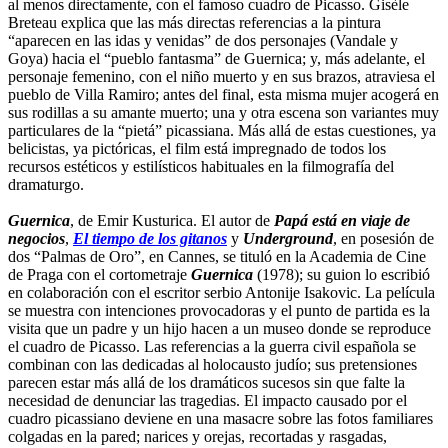
al menos directamente, con el famoso cuadro de Picasso. Gisèle
Breteau explica que las más directas referencias a la pintura
“aparecen en las idas y venidas” de dos personajes (Vandale y
Goya) hacia el “pueblo fantasma” de Guernica; y, más adelante, el
personaje femenino, con el niño muerto y en sus brazos, atraviesa el
pueblo de Villa Ramiro; antes del final, esta misma mujer acogerá en
sus rodillas a su amante muerto; una y otra escena son variantes muy
particulares de la “pietá” picassiana. Más allá de estas cuestiones, ya
belicistas, ya pictóricas, el film está impregnado de todos los
recursos estéticos y estilísticos habituales en la filmografía del
dramaturgo.
Guernica
, de Emir Kusturica. El autor de
Papá está en viaje de
negocios
,
El tiempo de los gitanos
y
Underground
, en posesión de
dos “Palmas de Oro”, en Cannes, se tituló en la Academia de Cine
de Praga con el cortometraje
Guernica
(1978); su guion lo escribió
en colaboración con el escritor serbio Antonije Isakovic. La película
se muestra con intenciones provocadoras y el punto de partida es la
visita que un padre y un hijo hacen a un museo donde se reproduce
el cuadro de Picasso. Las referencias a la guerra civil española se
combinan con las dedicadas al holocausto judío; sus pretensiones
parecen estar más allá de los dramáticos sucesos sin que falte la
necesidad de denunciar las tragedias. El impacto causado por el
cuadro picassiano deviene en una masacre sobre las fotos familiares
colgadas en la pared; narices y orejas, recortadas y rasgadas,