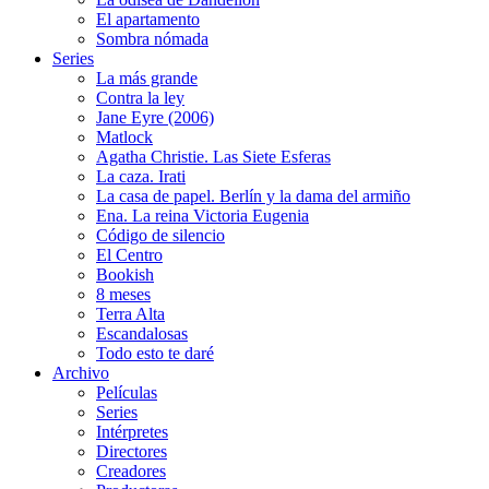
El apartamento
Sombra nómada
Series
La más grande
Contra la ley
Jane Eyre (2006)
Matlock
Agatha Christie. Las Siete Esferas
La caza. Irati
La casa de papel. Berlín y la dama del armiño
Ena. La reina Victoria Eugenia
Código de silencio
El Centro
Bookish
8 meses
Terra Alta
Escandalosas
Todo esto te daré
Archivo
Películas
Series
Intérpretes
Directores
Creadores