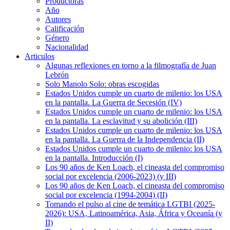
Productoras
Año
Autores
Calificación
Género
Nacionalidad
Articulos
Algunas reflexiones en torno a la filmografía de Juan
Lebrón
Solo Manolo Solo: obras escogidas
Estados Unidos cumple un cuarto de milenio: los USA
en la pantalla. La Guerra de Secesión (IV)
Estados Unidos cumple un cuarto de milenio: los USA
en la pantalla. La esclavitud y su abolición (III)
Estados Unidos cumple un cuarto de milenio: los USA
en la pantalla. La Guerra de la Independencia (II)
Estados Unidos cumple un cuarto de milenio: los USA
en la pantalla. Introducción (I)
Los 90 años de Ken Loach, el cineasta del compromiso
social por excelencia (2006-2023) (y III)
Los 90 años de Ken Loach, el cineasta del compromiso
social por excelencia (1994-2004) (II)
Tomando el pulso al cine de temática LGTBI (2025-
2026): USA, Latinoamérica, Asia, África y Oceanía (y
II)