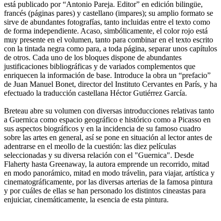
está publicado por “Antonio Pareja. Editor” en edición bilingüe,
francés (páginas pares) y castellano (impares); su amplio formato se
sirve de abundantes fotografías, tanto incluidas entre el texto como
de forma independiente. Acaso, simbólicamente, el color rojo está
muy presente en el volumen, tanto para combinar en el texto escrito
con la tintada negra como para, a toda página, separar unos capítulos
de otros. Cada uno de los bloques dispone de abundantes
justificaciones bibliográficas y de variados complementos que
enriquecen la información de base. Introduce la obra un “prefacio”
de Juan Manuel Bonet, director del Instituto Cervantes en París, y ha
efectuado la traducción castellana Héctor Gutiérrez García.
Breteau abre su volumen con diversas introducciones relativas tanto
a Guernica como espacio geográfico e histórico como a Picasso en
sus aspectos biográficos y en la incidencia de su famoso cuadro
sobre las artes en general, así se pone en situación al lector antes de
adentrarse en el meollo de la cuestión: las diez películas
seleccionadas y su diversa relación con el "Guernica". Desde
Flaherty hasta Greenaway, la autora emprende un recorrido, mitad
en modo panorámico, mitad en modo trávelin, para viajar, artística y
cinematográficamente, por las diversas arterias de la famosa pintura
y por cuáles de ellas se han personado los distintos cineastas para
enjuiciar, cinemáticamente, la esencia de esta pintura.