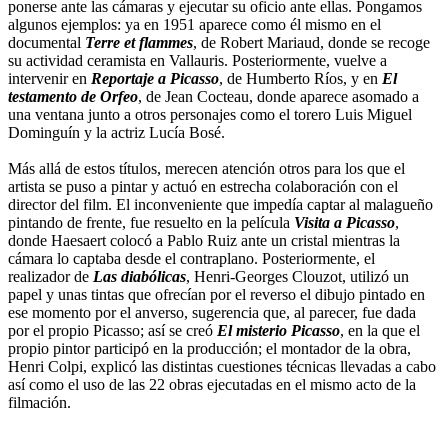
ponerse ante las cámaras y ejecutar su oficio ante ellas. Pongamos
algunos ejemplos: ya en 1951 aparece como él mismo en el
documental
Terre et flammes
, de Robert Mariaud, donde se recoge
su actividad ceramista en Vallauris. Posteriormente, vuelve a
intervenir en
Reportaje a Picasso
, de Humberto Ríos, y en
El
testamento de Orfeo
, de Jean Cocteau, donde aparece asomado a
una ventana junto a otros personajes como el torero Luis Miguel
Dominguín y la actriz Lucía Bosé.
Más allá de estos títulos, merecen atención otros para los que el
artista se puso a pintar y actuó en estrecha colaboración con el
director del film. El inconveniente que impedía captar al malagueño
pintando de frente, fue resuelto en la película
Visita a Picasso
,
donde Haesaert colocó a Pablo Ruiz ante un cristal mientras la
cámara lo captaba desde el contraplano. Posteriormente, el
realizador de
Las diabólicas
, Henri-Georges Clouzot, utilizó un
papel y unas tintas que ofrecían por el reverso el dibujo pintado en
ese momento por el anverso, sugerencia que, al parecer, fue dada
por el propio Picasso; así se creó
El misterio Picasso
, en la que el
propio pintor participó en la producción; el montador de la obra,
Henri Colpi, explicó las distintas cuestiones técnicas llevadas a cabo
así como el uso de las 22 obras ejecutadas en el mismo acto de la
filmación.