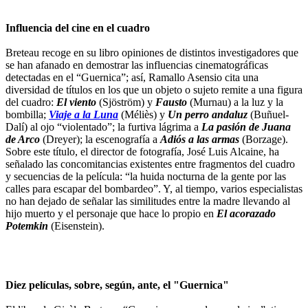
Influencia del cine en el cuadro
Breteau recoge en su libro opiniones de distintos investigadores que
se han afanado en demostrar las influencias cinematográficas
detectadas en el “Guernica”; así, Ramallo Asensio cita una
diversidad de títulos en los que un objeto o sujeto remite a una figura
del cuadro:
El viento
(Sjöström) y
Fausto
(Murnau) a la luz y la
bombilla;
Viaje a la Luna
(Méliès) y
Un perro andaluz
(Buñuel-
Dalí) al ojo “violentado”; la furtiva lágrima a
La pasión de Juana
de Arco
(Dreyer); la escenografía a
Adiós a las armas
(Borzage).
Sobre este título, el director de fotografía, José Luis Alcaine, ha
señalado las concomitancias existentes entre fragmentos del cuadro
y secuencias de la película: “la huida nocturna de la gente por las
calles para escapar del bombardeo”. Y, al tiempo, varios especialistas
no han dejado de señalar las similitudes entre la madre llevando al
hijo muerto y el personaje que hace lo propio en
El acorazado
Potemkin
(Eisenstein).
Diez películas, sobre, según, ante, el "Guernica"