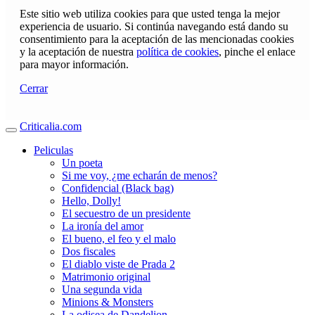
Este sitio web utiliza cookies para que usted tenga la mejor
experiencia de usuario. Si continúa navegando está dando su
consentimiento para la aceptación de las mencionadas cookies
y la aceptación de nuestra
política de cookies
, pinche el enlace
para mayor información.
Cerrar
Criticalia.com
Peliculas
Un poeta
Si me voy, ¿me echarán de menos?
Confidencial (Black bag)
Hello, Dolly!
El secuestro de un presidente
La ironía del amor
El bueno, el feo y el malo
Dos fiscales
El diablo viste de Prada 2
Matrimonio original
Una segunda vida
Minions & Monsters
La odisea de Dandelion