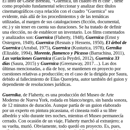
El libro de Gisèle Breteau, “Guernica, un cuadro en el cine”, tiene
como propósito fundamental seleccionar y analizar diez títulos
cinematográficos cuya relación con el cuadro "Guernica" sea
evidente, más allá de los procedimientos y de las temáticas
utilizadas, al margen de sus catalogaciones (ficción, documental,
etc.) y sin tener en cuenta sus duraciones. Se ha tratado de definir
una elección, no de establecer un inventario. Los films comentados
y analizados son:
Guernica
(Flaherty, 1948),
Guernica
(Ernst y
Ostergren, 1949),
Guernica
(Resnais y Hessens, 1950),
El árbol de
Guernica
(Arrabal, 1975),
Guernica
(Kusturica, 1978),
Gernika
(Elizalde, 1994),
Morente, flamenco y Picasso
(Barrachina, 2011),
Las variaciones Guernica
(García Peydró, 2012),
Guernica 33
días
(Saura, 2015) y
Guernica
(Greenaway, 2017…). Las dos
últimas mencionadas, a día de hoy, se mantienen en proyecto por
cuestiones relativas a producción; en el caso de la dirigida por Saura,
debido al fallecimiento de Elías Querejeta, autor también del guion y
dependiente de resoluciones jurídicas.
Guernika
, de Flaherty, es una producción del Museo de Arte
Moderno de Nueva York, rodada en blanco/negro, sin banda sonora,
de 12 minutos de duración. Aunque partía de un guion elaborado
por un experto en pintura picassiana, el cineasta rodó a su libre
albedrío y sólo durante tres noches, mientras el Museo permanecía
cerrado. Con ocasión de un viaje, Flaherty marchó al extranjero; a
su vuelta, murió. Obviamente, todo quedó en proyecto. Es, pues,