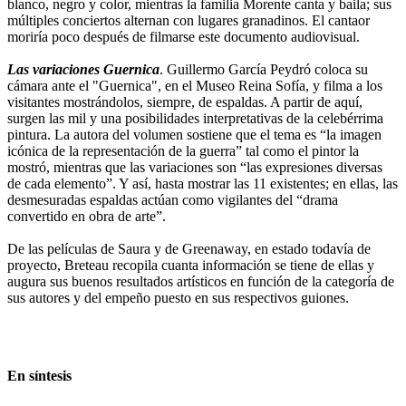
blanco, negro y color, mientras la familia Morente canta y baila; sus
múltiples conciertos alternan con lugares granadinos. El cantaor
moriría poco después de filmarse este documento audiovisual.
Las variaciones Guernica
. Guillermo García Peydró coloca su
cámara ante el "Guernica", en el Museo Reina Sofía, y filma a los
visitantes mostrándolos, siempre, de espaldas. A partir de aquí,
surgen las mil y una posibilidades interpretativas de la celebérrima
pintura. La autora del volumen sostiene que el tema es “la imagen
icónica de la representación de la guerra” tal como el pintor la
mostró, mientras que las variaciones son “las expresiones diversas
de cada elemento”. Y así, hasta mostrar las 11 existentes; en ellas, las
desmesuradas espaldas actúan como vigilantes del “drama
convertido en obra de arte”.
De las películas de Saura y de Greenaway, en estado todavía de
proyecto, Breteau recopila cuanta información se tiene de ellas y
augura sus buenos resultados artísticos en función de la categoría de
sus autores y del empeño puesto en sus respectivos guiones.
En síntesis