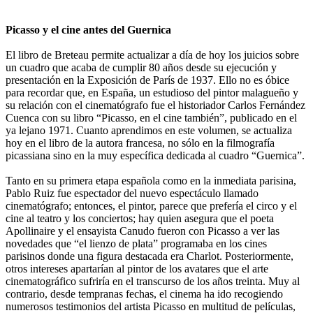
Picasso y el cine antes del Guernica
El libro de Breteau permite actualizar a día de hoy los juicios sobre
un cuadro que acaba de cumplir 80 años desde su ejecución y
presentación en la Exposición de París de 1937. Ello no es óbice
para recordar que, en España, un estudioso del pintor malagueño y
su relación con el cinematógrafo fue el historiador Carlos Fernández
Cuenca con su libro “Picasso, en el cine también”, publicado en el
ya lejano 1971. Cuanto aprendimos en este volumen, se actualiza
hoy en el libro de la autora francesa, no sólo en la filmografía
picassiana sino en la muy específica dedicada al cuadro “Guernica”.
Tanto en su primera etapa española como en la inmediata parisina,
Pablo Ruiz fue espectador del nuevo espectáculo llamado
cinematógrafo; entonces, el pintor, parece que prefería el circo y el
cine al teatro y los conciertos; hay quien asegura que el poeta
Apollinaire y el ensayista Canudo fueron con Picasso a ver las
novedades que “el lienzo de plata” programaba en los cines
parisinos donde una figura destacada era Charlot. Posteriormente,
otros intereses apartarían al pintor de los avatares que el arte
cinematográfico sufriría en el transcurso de los años treinta. Muy al
contrario, desde tempranas fechas, el cinema ha ido recogiendo
numerosos testimonios del artista Picasso en multitud de películas,