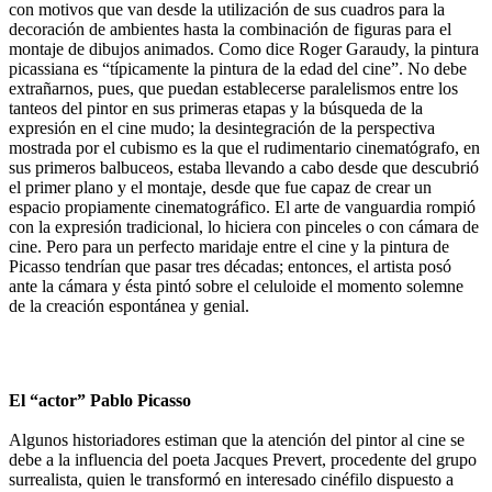
con motivos que van desde la utilización de sus cuadros para la
decoración de ambientes hasta la combinación de figuras para el
montaje de dibujos animados. Como dice Roger Garaudy, la pintura
picassiana es “típicamente la pintura de la edad del cine”. No debe
extrañarnos, pues, que puedan establecerse paralelismos entre los
tanteos del pintor en sus primeras etapas y la búsqueda de la
expresión en el cine mudo; la desintegración de la perspectiva
mostrada por el cubismo es la que el rudimentario cinematógrafo, en
sus primeros balbuceos, estaba llevando a cabo desde que descubrió
el primer plano y el montaje, desde que fue capaz de crear un
espacio propiamente cinematográfico. El arte de vanguardia rompió
con la expresión tradicional, lo hiciera con pinceles o con cámara de
cine. Pero para un perfecto maridaje entre el cine y la pintura de
Picasso tendrían que pasar tres décadas; entonces, el artista posó
ante la cámara y ésta pintó sobre el celuloide el momento solemne
de la creación espontánea y genial.
El “actor” Pablo Picasso
Algunos historiadores estiman que la atención del pintor al cine se
debe a la influencia del poeta Jacques Prevert, procedente del grupo
surrealista, quien le transformó en interesado cinéfilo dispuesto a