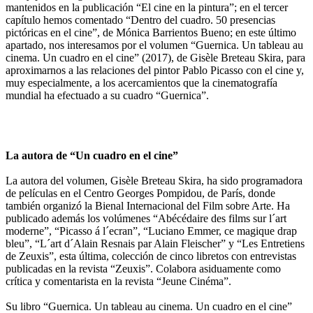
mantenidos en la publicación “El cine en la pintura”; en el tercer
capítulo hemos comentado “Dentro del cuadro. 50 presencias
pictóricas en el cine”, de Mónica Barrientos Bueno; en este último
apartado, nos interesamos por el volumen “Guernica. Un tableau au
cinema. Un cuadro en el cine” (2017), de Gisèle Breteau Skira, para
aproximarnos a las relaciones del pintor Pablo Picasso con el cine y,
muy especialmente, a los acercamientos que la cinematografía
mundial ha efectuado a su cuadro “Guernica”.
La autora de “Un cuadro en el cine”
La autora del volumen, Gisèle Breteau Skira, ha sido programadora
de películas en el Centro Georges Pompidou, de París, donde
también organizó la Bienal Internacional del Film sobre Arte. Ha
publicado además los volúmenes “Abécédaire des films sur l´art
moderne”, “Picasso á l´ecran”, “Luciano Emmer, ce magique drap
bleu”, “L´art d´Alain Resnais par Alain Fleischer” y “Les Entretiens
de Zeuxis”, esta última, colección de cinco libretos con entrevistas
publicadas en la revista “Zeuxis”. Colabora asiduamente como
crítica y comentarista en la revista “Jeune Cinéma”.
Su libro “Guernica. Un tableau au cinema. Un cuadro en el cine”