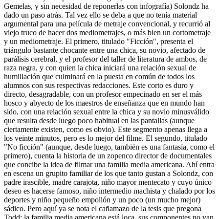
Gemelas, y sin necesidad de reponerlas con infografía) Solondz ha
dado un paso atrás. Tal vez ello se deba a que no tenía material
argumental para una película de metraje convencional, y recurrió al
viejo truco de hacer dos mediometrajes, o más bien un cortometraje
y un mediometraje. El primero, titulado "Ficción", presenta el
triángulo bastante chocante entre una chica, su novio, afectado de
parálisis cerebral, y el profesor del taller de literatura de ambos, de
raza negra, y con quien la chica iniciará una relación sexual de
humillación que culminará en la puesta en común de todos los
alumnos con sus respectivas redacciones. Este corto es duro y
directo, desagradable, con un profesor empecinado en ser el más
hosco y abyecto de los maestros de enseñanza que en mundo han
sido, con una relación sexual entre la chica y su novio minusválido
que resulta desde luego poco habitual en las pantallas (aunque
ciertamente existen, como es obvio). Este segmento apenas llega a
los veinte minutos, pero es lo mejor del filme. El segundo, titulado
"No ficción" (aunque, desde luego, también es una fantasía, como el
primero), cuenta la historia de un zopenco director de documentales
que concibe la idea de filmar una familia media americana. Ahí entra
en escena un grupito familiar de los que tanto gustan a Solondz, con
padre irascible, madre carajota, niño mayor mentecato y cuyo único
deseo es hacerse famoso, niño intermedio machista y chalado por los
deportes y niño pequeño empollón y un poco (un mucho mejor)
sádico. Pero aquí ya se nota el cañamazo de la tesis que pregona
Todd: la familia media americana está loca, sus componentes no van