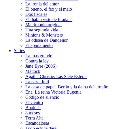
La ironía del amor
El bueno, el feo y el malo
Dos fiscales
El diablo viste de Prada 2
Matrimonio original
Una segunda vida
Minions & Monsters
La odisea de Dandelion
El apartamento
Series
La más grande
Contra la ley
Jane Eyre (2006)
Matlock
Agatha Christie. Las Siete Esferas
La caza. Irati
La casa de papel. Berlín y la dama del armiño
Ena. La reina Victoria Eugenia
Código de silencio
El Centro
Bookish
8 meses
Terra Alta
Escandalosas
Todo esto te daré