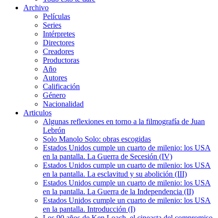
Archivo
Películas
Series
Intérpretes
Directores
Creadores
Productoras
Año
Autores
Calificación
Género
Nacionalidad
Articulos
Algunas reflexiones en torno a la filmografía de Juan
Lebrón
Solo Manolo Solo: obras escogidas
Estados Unidos cumple un cuarto de milenio: los USA
en la pantalla. La Guerra de Secesión (IV)
Estados Unidos cumple un cuarto de milenio: los USA
en la pantalla. La esclavitud y su abolición (III)
Estados Unidos cumple un cuarto de milenio: los USA
en la pantalla. La Guerra de la Independencia (II)
Estados Unidos cumple un cuarto de milenio: los USA
en la pantalla. Introducción (I)
Los 90 años de Ken Loach, el cineasta del compromiso