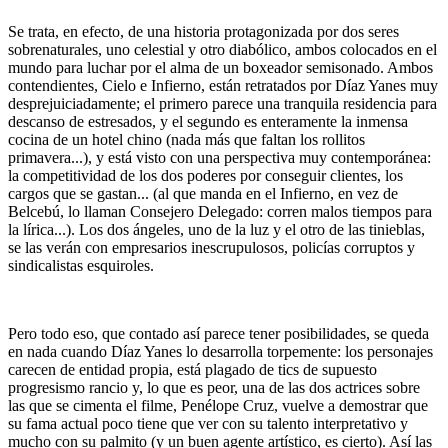
Se trata, en efecto, de una historia protagonizada por dos seres
sobrenaturales, uno celestial y otro diabólico, ambos colocados en el
mundo para luchar por el alma de un boxeador semisonado. Ambos
contendientes, Cielo e Infierno, están retratados por Díaz Yanes muy
desprejuiciadamente; el primero parece una tranquila residencia para
descanso de estresados, y el segundo es enteramente la inmensa
cocina de un hotel chino (nada más que faltan los rollitos
primavera...), y está visto con una perspectiva muy contemporánea:
la competitividad de los dos poderes por conseguir clientes, los
cargos que se gastan... (al que manda en el Infierno, en vez de
Belcebú, lo llaman Consejero Delegado: corren malos tiempos para
la lírica...). Los dos ángeles, uno de la luz y el otro de las tinieblas,
se las verán con empresarios inescrupulosos, policías corruptos y
sindicalistas esquiroles.
Pero todo eso, que contado así parece tener posibilidades, se queda
en nada cuando Díaz Yanes lo desarrolla torpemente: los personajes
carecen de entidad propia, está plagado de tics de supuesto
progresismo rancio y, lo que es peor, una de las dos actrices sobre
las que se cimenta el filme, Penélope Cruz, vuelve a demostrar que
su fama actual poco tiene que ver con su talento interpretativo y
mucho con su palmito (y un buen agente artístico, es cierto). Así las