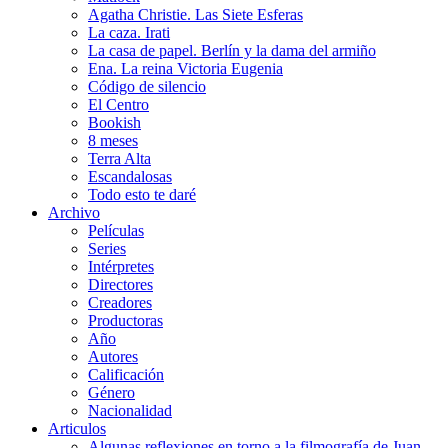
Agatha Christie. Las Siete Esferas
La caza. Irati
La casa de papel. Berlín y la dama del armiño
Ena. La reina Victoria Eugenia
Código de silencio
El Centro
Bookish
8 meses
Terra Alta
Escandalosas
Todo esto te daré
Archivo
Películas
Series
Intérpretes
Directores
Creadores
Productoras
Año
Autores
Calificación
Género
Nacionalidad
Articulos
Algunas reflexiones en torno a la filmografía de Juan