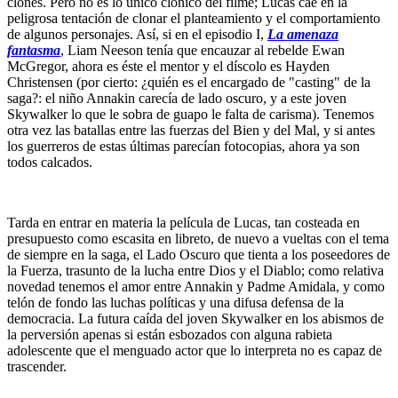
clones. Pero no es lo único clónico del filme; Lucas cae en la
peligrosa tentación de clonar el planteamiento y el comportamiento
de algunos personajes. Así, si en el episodio I,
La amenaza
fantasma
, Liam Neeson tenía que encauzar al rebelde Ewan
McGregor, ahora es éste el mentor y el díscolo es Hayden
Christensen (por cierto: ¿quién es el encargado de "casting" de la
saga?: el niño Annakin carecía de lado oscuro, y a este joven
Skywalker lo que le sobra de guapo le falta de carisma). Tenemos
otra vez las batallas entre las fuerzas del Bien y del Mal, y si antes
los guerreros de estas últimas parecían fotocopias, ahora ya son
todos calcados.
Tarda en entrar en materia la película de Lucas, tan costeada en
presupuesto como escasita en libreto, de nuevo a vueltas con el tema
de siempre en la saga, el Lado Oscuro que tienta a los poseedores de
la Fuerza, trasunto de la lucha entre Dios y el Diablo; como relativa
novedad tenemos el amor entre Annakin y Padme Amidala, y como
telón de fondo las luchas políticas y una difusa defensa de la
democracia. La futura caída del joven Skywalker en los abismos de
la perversión apenas si están esbozados con alguna rabieta
adolescente que el menguado actor que lo interpreta no es capaz de
trascender.