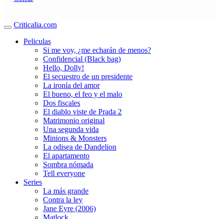
Criticalia.com
Peliculas
Si me voy, ¿me echarán de menos?
Confidencial (Black bag)
Hello, Dolly!
El secuestro de un presidente
La ironía del amor
El bueno, el feo y el malo
Dos fiscales
El diablo viste de Prada 2
Matrimonio original
Una segunda vida
Minions & Monsters
La odisea de Dandelion
El apartamento
Sombra nómada
Tell everyone
Series
La más grande
Contra la ley
Jane Eyre (2006)
Matlock