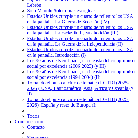
Lebrón
Solo Manolo Solo: obras escogidas
Estados Unidos cumple un cuarto de milenio: los USA
en la pantalla. La Guerra de Secesión (IV)
Estados Unidos cumple un cuarto de milenio: los USA
en la pantalla. La esclavitud y su abolición (III)
Estados Unidos cumple un cuarto de milenio: los USA
en la pantalla. La Guerra de la Independencia (II)
Estados Unidos cumple un cuarto de milenio: los USA
en la pantalla. Introducción (I)
Los 90 años de Ken Loach, el cineasta del compromiso
social por excelencia (2006-2023) (y III)
Los 90 años de Ken Loach, el cineasta del compromiso
social por excelencia (1994-2004) (II)
Tomando el pulso al cine de temática LGTBI (2025-
2026): USA, Latinoamérica, Asia, África y Oceanía (y
II)
Tomando el pulso al cine de temática LGTBI (2025-
2026): España y resto de Europa (I)
Todos
Comunicación
Contacto