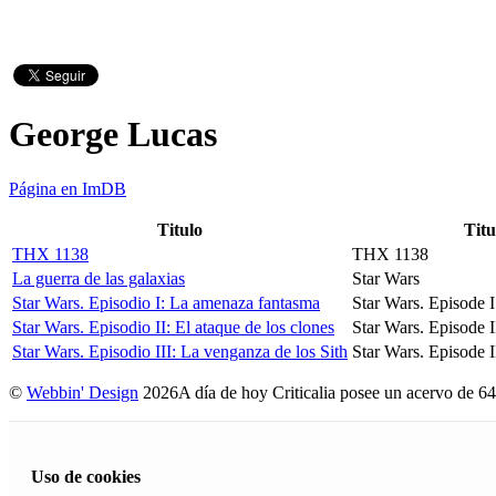
George Lucas
Página en ImDB
Titulo
Titu
THX 1138
THX 1138
La guerra de las galaxias
Star Wars
Star Wars. Episodio I: La amenaza fantasma
Star Wars. Episode
Star Wars. Episodio II: El ataque de los clones
Star Wars. Episode I
Star Wars. Episodio III: La venganza de los Sith
Star Wars. Episode I
©
Webbin' Design
2026
A día de hoy Criticalia posee un acervo de 64
Uso de cookies