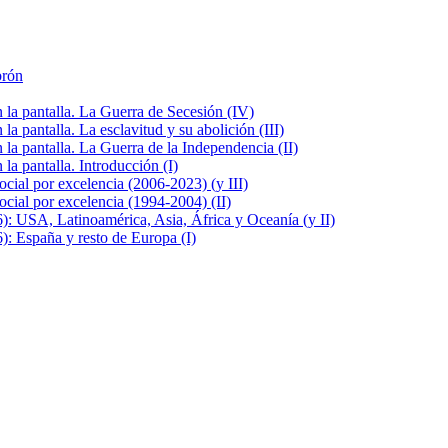
brón
la pantalla. La Guerra de Secesión (IV)
 pantalla. La esclavitud y su abolición (III)
la pantalla. La Guerra de la Independencia (II)
a pantalla. Introducción (I)
cial por excelencia (2006-2023) (y III)
cial por excelencia (1994-2004) (II)
: USA, Latinoamérica, Asia, África y Oceanía (y II)
: España y resto de Europa (I)