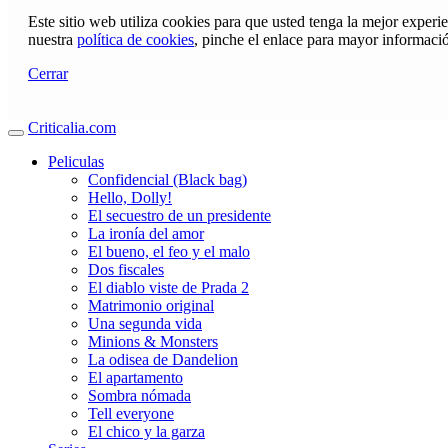
Este sitio web utiliza cookies para que usted tenga la mejor exper
nuestra
política de cookies
, pinche el enlace para mayor informaci
Cerrar
Criticalia.com
Peliculas
Confidencial (Black bag)
Hello, Dolly!
El secuestro de un presidente
La ironía del amor
El bueno, el feo y el malo
Dos fiscales
El diablo viste de Prada 2
Matrimonio original
Una segunda vida
Minions & Monsters
La odisea de Dandelion
El apartamento
Sombra nómada
Tell everyone
El chico y la garza