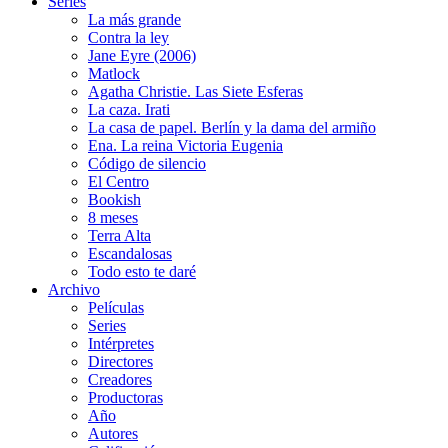
Series
La más grande
Contra la ley
Jane Eyre (2006)
Matlock
Agatha Christie. Las Siete Esferas
La caza. Irati
La casa de papel. Berlín y la dama del armiño
Ena. La reina Victoria Eugenia
Código de silencio
El Centro
Bookish
8 meses
Terra Alta
Escandalosas
Todo esto te daré
Archivo
Películas
Series
Intérpretes
Directores
Creadores
Productoras
Año
Autores