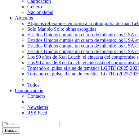
Calificación
Género
Nacionalidad
Articulos
Algunas reflexiones en torno a la filmografía de Juan Le
Solo Manolo Solo: obras escogidas
Estados Unidos cumple un cuarto de milenio: los USA en 
Estados Unidos cumple un cuarto de milenio: los USA en la
Estados Unidos cumple un cuarto de milenio: los USA en 
Estados Unidos cumple un cuarto de milenio: los USA en l
Los 90 años de Ken Loach, el cineasta del compromiso so
Los 90 años de Ken Loach, el cineasta del compromiso so
Tomando el pulso al cine de temática LGTBI (2025-2026)
Tomando el pulso al cine de temática LGTBI (2025-2026)
Todos
Comunicación
Contacto
Newsletter
RSS Feed
Buscar