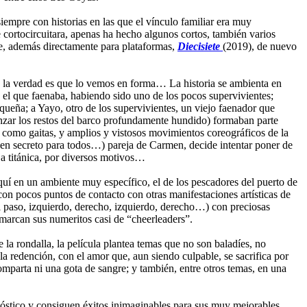
iempre con historias en las que el vínculo familiar era muy
e cortocircuitara, apenas ha hecho algunos cortos, también varios
e, además directamente para plataformas,
Diecisiete
(2019), de nuevo
 y la verdad es que lo vemos en forma… La historia se ambienta en
 el que faenaba, habiendo sido uno de los pocos supervivientes;
queña; a Yayo, otro de los supervivientes, un viejo faenador que
canzar los restos del barco profundamente hundido) formaban parte
 como gaitas, y amplios y vistosos movimientos coreográficos de la
(en secreto para todos…) pareja de Carmen, decide intentar poner de
 a titánica, por diversos motivos…
uí en un ambiente muy específico, el de los pescadores del puerto de
con pocos puntos de contacto con otras manifestaciones artísticas de
el paso, izquierdo, derecho, izquierdo, derecho…) con preciosas
 marcan sus numeritos casi de “cheerleaders”.
e la rondalla, la película plantea temas que no son baladíes, no
 la redención, con el amor que, aun siendo culpable, se sacrifica por
omparta ni una gota de sangre; y también, entre otros temas, en una
nóstico y consiguen éxitos inimaginables para sus muy mejorables