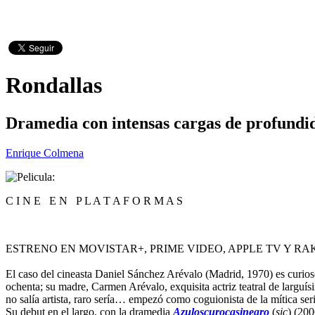
Rondallas
Dramedia con intensas cargas de profundi
Enrique Colmena
C I N E E N P L A T A F O R M A S
ESTRENO EN MOVISTAR+, PRIME VIDEO, APPLE TV Y RA
El caso del cineasta Daniel Sánchez Arévalo (Madrid, 1970) es curioso
ochenta; su madre, Carmen Arévalo, exquisita actriz teatral de larguísi
no salía artista, raro sería… empezó como coguionista de la mítica ser
Su debut en el largo, con la dramedia
Azuloscurocasinegro
(
sic
) (200