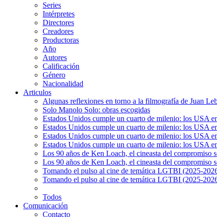
Series
Intérpretes
Directores
Creadores
Productoras
Año
Autores
Calificación
Género
Nacionalidad
Articulos
Algunas reflexiones en torno a la filmografía de Juan Le
Solo Manolo Solo: obras escogidas
Estados Unidos cumple un cuarto de milenio: los USA en 
Estados Unidos cumple un cuarto de milenio: los USA en la
Estados Unidos cumple un cuarto de milenio: los USA en 
Estados Unidos cumple un cuarto de milenio: los USA en l
Los 90 años de Ken Loach, el cineasta del compromiso so
Los 90 años de Ken Loach, el cineasta del compromiso so
Tomando el pulso al cine de temática LGTBI (2025-2026)
Tomando el pulso al cine de temática LGTBI (2025-2026)
Todos
Comunicación
Contacto