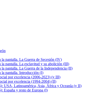
brón
la pantalla. La Guerra de Secesión (IV)
 pantalla. La esclavitud y su abolición (III)
la pantalla. La Guerra de la Independencia (II)
a pantalla. Introducción (I)
cial por excelencia (2006-2023) (y III)
cial por excelencia (1994-2004) (II)
: USA, Latinoamérica, Asia, África y Oceanía (y II)
: España y resto de Europa (I)