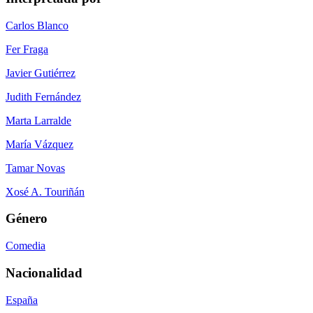
Carlos Blanco
Fer Fraga
Javier Gutiérrez
Judith Fernández
Marta Larralde
María Vázquez
Tamar Novas
Xosé A. Touriñán
Género
Comedia
Nacionalidad
España