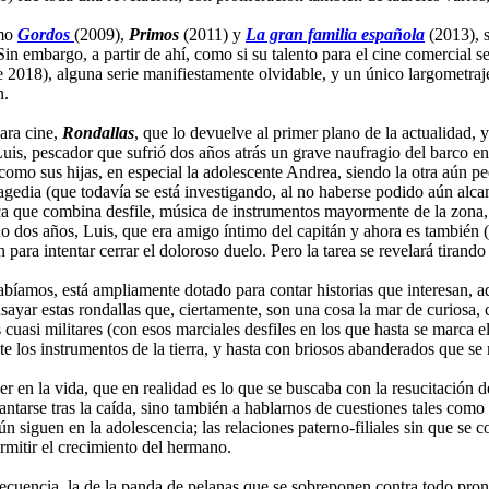
omo
Gordos
(2009),
Primos
(2011) y
La gran familia española
(2013), s
Sin embargo, a partir de ahí, como si su talento para el cine comercial s
2018), alguna serie manifiestamente olvidable, y un único largometraj
n.
para cine,
Rondallas
, que lo devuelve al primer plano de la actualidad,
is, pescador que sufrió dos años atrás un grave naufragio del barco en
como sus hijas, en especial la adolescente Andrea, siendo la otra aún pe
 tragedia (que todavía se está investigando, al no haberse podido aún al
ica que combina desfile, música de instrumentos mayormente de la zona,
o dos años, Luis, que era amigo íntimo del capitán y ahora es también 
ara intentar cerrar el doloroso duelo. Pero la tarea se revelará tirando
íamos, está ampliamente dotado para contar historias que interesan, aq
ayar estas rondallas que, ciertamente, son una cosa la mar de curiosa, 
cuasi militares (con esos marciales desfiles en los que hasta se marca 
te los instrumentos de la tierra, y hasta con briosos abanderados que se
er en la vida, que en realidad es lo que se buscaba con la resucitación d
antarse tras la caída, sino también a hablarnos de cuestiones tales como
 siguen en la adolescencia; las relaciones paterno-filiales sin que se c
ermitir el crecimiento del hermano.
recuencia, la de la panda de pelanas que se sobreponen contra todo pro