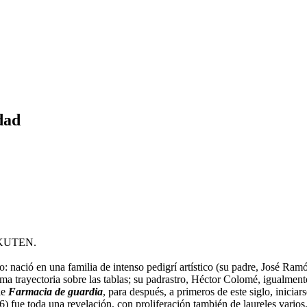
dad
KUTEN.
: nació en una familia de intenso pedigrí artístico (su padre, José Ram
ma trayectoria sobre las tablas; su padrastro, Héctor Colomé, igualmente 
ie
Farmacia de guardia
, para después, a primeros de este siglo, inici
6) fue toda una revelación, con proliferación también de laureles varios,