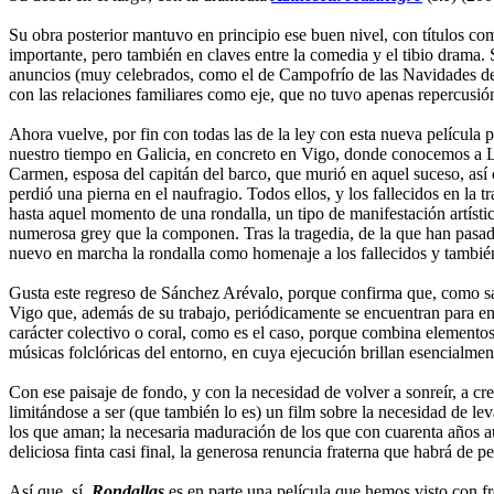
Su obra posterior mantuvo en principio ese buen nivel, con títulos c
importante, pero también en claves entre la comedia y el tibio drama. 
anuncios (muy celebrados, como el de Campofrío de las Navidades de 
con las relaciones familiares como eje, que no tuvo apenas repercusió
Ahora vuelve, por fin con todas las de la ley con esta nueva película 
nuestro tiempo en Galicia, en concreto en Vigo, donde conocemos a Lu
Carmen, esposa del capitán del barco, que murió en aquel suceso, así 
perdió una pierna en el naufragio. Todos ellos, y los fallecidos en la
hasta aquel momento de una rondalla, un tipo de manifestación artíst
numerosa grey que la componen. Tras la tragedia, de la que han pasad
nuevo en marcha la rondalla como homenaje a los fallecidos y también p
Gusta este regreso de Sánchez Arévalo, porque confirma que, como sab
Vigo que, además de su trabajo, periódicamente se encuentran para ens
carácter colectivo o coral, como es el caso, porque combina elementos 
músicas folclóricas del entorno, en cuya ejecución brillan esencialmen
Con ese paisaje de fondo, y con la necesidad de volver a sonreír, a cre
limitándose a ser (que también lo es) un film sobre la necesidad de lev
los que aman; la necesaria maduración de los que con cuarenta años aún
deliciosa finta casi final, la generosa renuncia fraterna que habrá de p
Así que, sí,
Rondallas
es en parte una película que hemos visto con f