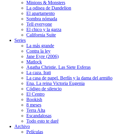
Minions & Monsters
La odisea de Dandelion
El apartamento
Sombra nómada
Tell everyone
El chico y la garza
California Suite
Series
La más grande
Contra la ley
Jane Eyre (2006)
Matlock
Agatha Christie. Las Siete Esferas
La caza. Irati
La casa de papel. Berlín y la dama del armiño
Ena. La reina Victoria Eugenia
Código de silencio
El Centro
Bookish
8 meses
Terra Alta
Escandalosas
Todo esto te daré
Archivo
Películas