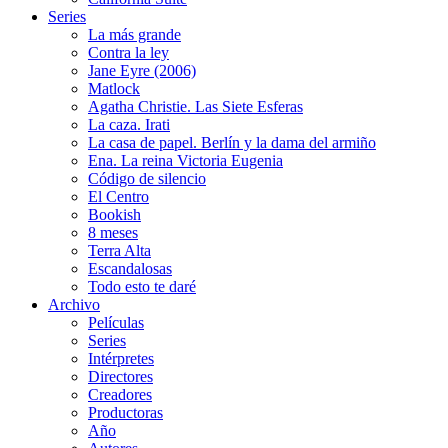
Series
La más grande
Contra la ley
Jane Eyre (2006)
Matlock
Agatha Christie. Las Siete Esferas
La caza. Irati
La casa de papel. Berlín y la dama del armiño
Ena. La reina Victoria Eugenia
Código de silencio
El Centro
Bookish
8 meses
Terra Alta
Escandalosas
Todo esto te daré
Archivo
Películas
Series
Intérpretes
Directores
Creadores
Productoras
Año