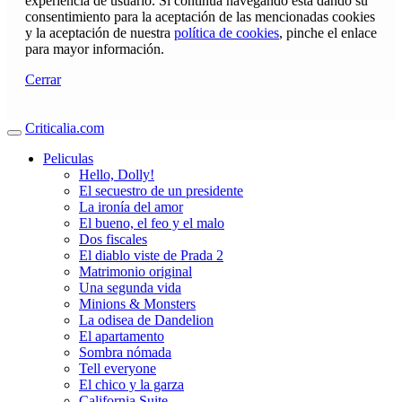
experiencia de usuario. Si continúa navegando está dando su
consentimiento para la aceptación de las mencionadas cookies
y la aceptación de nuestra
política de cookies
, pinche el enlace
para mayor información.
Cerrar
Criticalia.com
Peliculas
Hello, Dolly!
El secuestro de un presidente
La ironía del amor
El bueno, el feo y el malo
Dos fiscales
El diablo viste de Prada 2
Matrimonio original
Una segunda vida
Minions & Monsters
La odisea de Dandelion
El apartamento
Sombra nómada
Tell everyone
El chico y la garza
California Suite