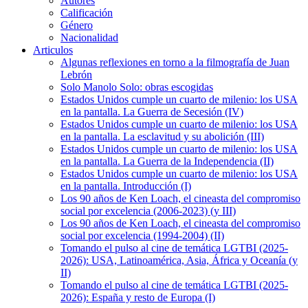
Autores
Calificación
Género
Nacionalidad
Articulos
Algunas reflexiones en torno a la filmografía de Juan
Lebrón
Solo Manolo Solo: obras escogidas
Estados Unidos cumple un cuarto de milenio: los USA
en la pantalla. La Guerra de Secesión (IV)
Estados Unidos cumple un cuarto de milenio: los USA
en la pantalla. La esclavitud y su abolición (III)
Estados Unidos cumple un cuarto de milenio: los USA
en la pantalla. La Guerra de la Independencia (II)
Estados Unidos cumple un cuarto de milenio: los USA
en la pantalla. Introducción (I)
Los 90 años de Ken Loach, el cineasta del compromiso
social por excelencia (2006-2023) (y III)
Los 90 años de Ken Loach, el cineasta del compromiso
social por excelencia (1994-2004) (II)
Tomando el pulso al cine de temática LGTBI (2025-
2026): USA, Latinoamérica, Asia, África y Oceanía (y
II)
Tomando el pulso al cine de temática LGTBI (2025-
2026): España y resto de Europa (I)