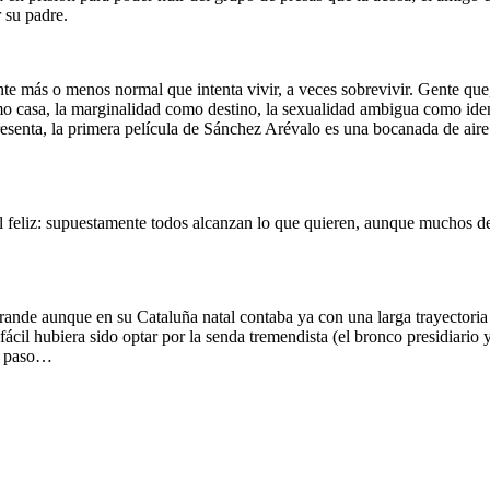
 su padre.
nte más o menos normal que intenta vivir, a veces sobrevivir. Gente que,
 como casa, la marginalidad como destino, la sexualidad ambigua como ide
senta, la primera película de Sánchez Arévalo es una bocanada de aire 
inal feliz: supuestamente todos alcanzan lo que quieren, aunque muchos 
ande aunque en su Cataluña natal contaba ya con una larga trayectoria e
ácil hubiera sido optar por la senda tremendista (el bronco presidiario
de paso…