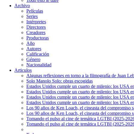
Todo esto te daré
Archivo
Películas
Series
Intérpretes
Directores
Creadores
Productoras
Año
Autores
Calificación
Género
Nacionalidad
Articulos
Algunas reflexiones en torno a la filmografía de Juan Le
Solo Manolo Solo: obras escogidas
Estados Unidos cumple un cuarto de milenio: los USA en 
Estados Unidos cumple un cuarto de milenio: los USA en la
Estados Unidos cumple un cuarto de milenio: los USA en 
Estados Unidos cumple un cuarto de milenio: los USA en l
Los 90 años de Ken Loach, el cineasta del compromiso so
Los 90 años de Ken Loach, el cineasta del compromiso so
Tomando el pulso al cine de temática LGTBI (2025-2026)
Tomando el pulso al cine de temática LGTBI (2025-2026)