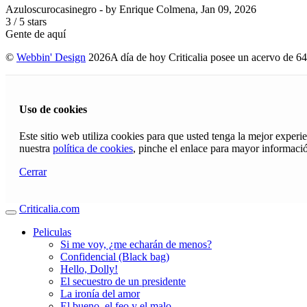
Azuloscurocasinegro
- by
Enrique Colmena
,
Jan 09, 2026
3
/
5
stars
Gente de aquí
©
Webbin' Design
2026
A día de hoy Criticalia posee un acervo de 64
Uso de cookies
Este sitio web utiliza cookies para que usted tenga la mejor exper
nuestra
política de cookies
, pinche el enlace para mayor informaci
Cerrar
Criticalia.com
Peliculas
Si me voy, ¿me echarán de menos?
Confidencial (Black bag)
Hello, Dolly!
El secuestro de un presidente
La ironía del amor
El bueno, el feo y el malo