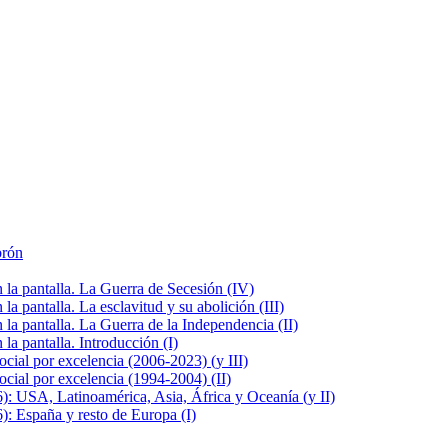
brón
la pantalla. La Guerra de Secesión (IV)
 pantalla. La esclavitud y su abolición (III)
la pantalla. La Guerra de la Independencia (II)
a pantalla. Introducción (I)
cial por excelencia (2006-2023) (y III)
cial por excelencia (1994-2004) (II)
: USA, Latinoamérica, Asia, África y Oceanía (y II)
: España y resto de Europa (I)