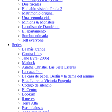
Dos fiscales
El diablo viste de Prada 2
Matrimonio original
Una segunda vida
Minions & Monsters
La odisea de Dandelion
El apartamento
Sombra nómada
Tell everyone
Series
La más grande
Contra la ley
Jane Eyre (2006)
Matlock
Agatha Christie. Las Siete Esferas
La caza. Irati
La casa de papel. Berlín y la dama del armiño
Ena. La reina Victoria Eugenia
Código de silencio
El Centro
Bookish
8 meses
Terra Alta
Escandalosas