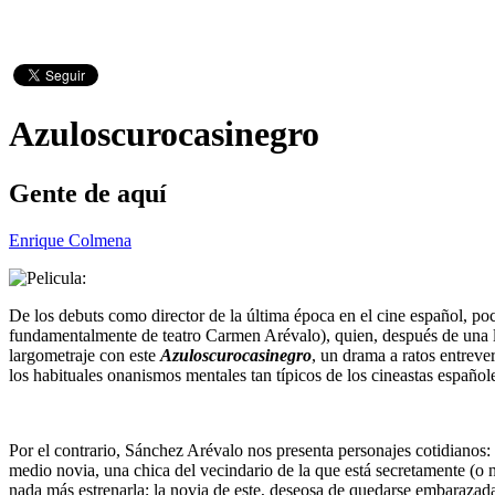
Azuloscurocasinegro
Gente de aquí
Enrique Colmena
De los debuts como director de la última época en el cine español, po
fundamentalmente de teatro Carmen Arévalo), quien, después de una la
largometraje con este
Azuloscurocasinegro
, un drama a ratos entreve
los habituales onanismos mentales tan típicos de los cineastas español
Por el contrario, Sánchez Arévalo nos presenta personajes cotidianos: e
medio novia, una chica del vecindario de la que está secretamente (o 
nada más estrenarla; la novia de este, deseosa de quedarse embarazada