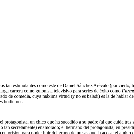
cos tan estimulantes como este de Daniel Sánchez Arévalo (por cierto, 
rga carrera como guionista televisivo para series de éxito como
Farma
rado de comedia, cuya máxima virtud (y no es baladí) es la de hablar de
es hodiernos.
l protagonista, un chico que ha sucedido a su padre (al que cuida tras s
no tan secretamente) enamorado; el hermano del protagonista, en presid
 en prisión para poder huir del grupo de presas que la acosa; el amigo d