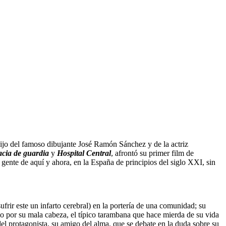
hijo del famoso dibujante José Ramón Sánchez y de la actriz
cia de guardia
y
Hospital Central
, afrontó su primer film de
 gente de aquí y ahora, en la España de principios del siglo XXI, sin
ufrir este un infarto cerebral) en la portería de una comunidad; su
io por su mala cabeza, el típico tarambana que hace mierda de su vida
el protagonista, su amigo del alma, que se debate en la duda sobre su