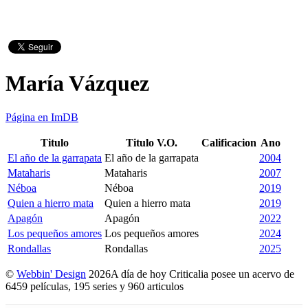
María Vázquez
Página en ImDB
Titulo
Titulo V.O.
Calificacion
Ano
El año de la garrapata
El año de la garrapata
2004
Mataharis
Mataharis
2007
Néboa
Néboa
2019
Quien a hierro mata
Quien a hierro mata
2019
Apagón
Apagón
2022
Los pequeños amores
Los pequeños amores
2024
Rondallas
Rondallas
2025
©
Webbin' Design
2026
A día de hoy Criticalia posee un acervo de
6459 películas, 195 series y 960 articulos