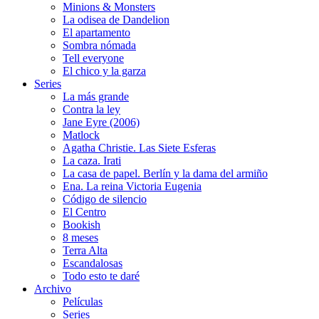
Minions & Monsters
La odisea de Dandelion
El apartamento
Sombra nómada
Tell everyone
El chico y la garza
Series
La más grande
Contra la ley
Jane Eyre (2006)
Matlock
Agatha Christie. Las Siete Esferas
La caza. Irati
La casa de papel. Berlín y la dama del armiño
Ena. La reina Victoria Eugenia
Código de silencio
El Centro
Bookish
8 meses
Terra Alta
Escandalosas
Todo esto te daré
Archivo
Películas
Series