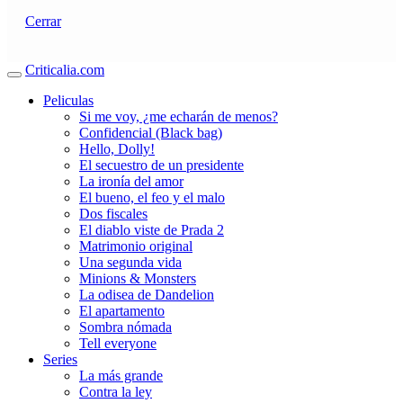
Cerrar
Criticalia.com
Peliculas
Si me voy, ¿me echarán de menos?
Confidencial (Black bag)
Hello, Dolly!
El secuestro de un presidente
La ironía del amor
El bueno, el feo y el malo
Dos fiscales
El diablo viste de Prada 2
Matrimonio original
Una segunda vida
Minions & Monsters
La odisea de Dandelion
El apartamento
Sombra nómada
Tell everyone
Series
La más grande
Contra la ley