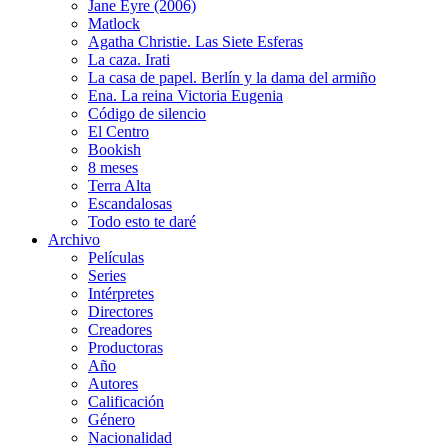
Jane Eyre (2006)
Matlock
Agatha Christie. Las Siete Esferas
La caza. Irati
La casa de papel. Berlín y la dama del armiño
Ena. La reina Victoria Eugenia
Código de silencio
El Centro
Bookish
8 meses
Terra Alta
Escandalosas
Todo esto te daré
Archivo
Películas
Series
Intérpretes
Directores
Creadores
Productoras
Año
Autores
Calificación
Género
Nacionalidad