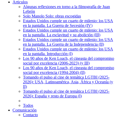
Articulos
Algunas reflexiones en torno a la filmografía de Juan
Lebrón
Solo Manolo Solo: obras escogidas
Estados Unidos cumple un cuarto de milenio: los USA
en la pantalla. La Guerra de Secesión (IV)
Estados Unidos cumple un cuarto de milenio: los USA
en la pantalla. La esclavitud y su abolición (III)
Estados Unidos cumple un cuarto de milenio: los USA
en la pantalla. La Guerra de la Independencia (II)
Estados Unidos cumple un cuarto de milenio: los USA
en la pantalla. Introducción (I)
Los 90 años de Ken Loach, el cineasta del compromiso
social por excelencia (2006-2023) (y III)
Los 90 años de Ken Loach, el cineasta del compromiso
social por excelencia (1994-2004) (II)
Tomando el pulso al cine de temática LGTBI (2025-
2026): USA, Latinoamérica, Asia, África y Oceanía (y
II)
Tomando el pulso al cine de temática LGTBI (2025-
2026): España y resto de Europa (I)
Todos
Comunicación
Contacto