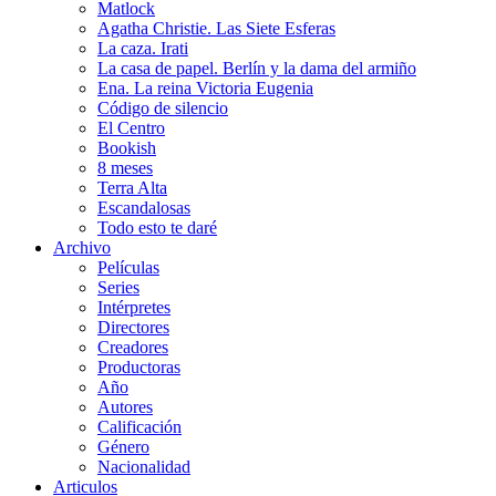
Matlock
Agatha Christie. Las Siete Esferas
La caza. Irati
La casa de papel. Berlín y la dama del armiño
Ena. La reina Victoria Eugenia
Código de silencio
El Centro
Bookish
8 meses
Terra Alta
Escandalosas
Todo esto te daré
Archivo
Películas
Series
Intérpretes
Directores
Creadores
Productoras
Año
Autores
Calificación
Género
Nacionalidad
Articulos