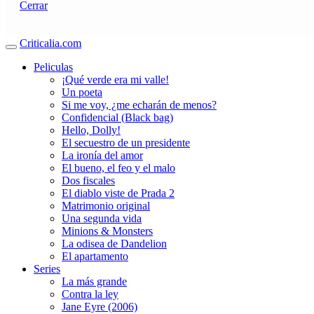
Cerrar
Criticalia.com
Peliculas
¡Qué verde era mi valle!
Un poeta
Si me voy, ¿me echarán de menos?
Confidencial (Black bag)
Hello, Dolly!
El secuestro de un presidente
La ironía del amor
El bueno, el feo y el malo
Dos fiscales
El diablo viste de Prada 2
Matrimonio original
Una segunda vida
Minions & Monsters
La odisea de Dandelion
El apartamento
Series
La más grande
Contra la ley
Jane Eyre (2006)