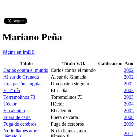
Mariano Peña
Página en ImDB
Titulo
Titulo V.O.
Calificacion
Ano
Carlos contra el mundo
Carlos contra el mundo
2002
Al sur de Granada
Al sur de Granada
2002
Una pasión singular
Una pasión singular
2002
El 7º día
El 7º día
2003
Torremolinos 73
Torremolinos 73
2003
Héctor
Héctor
2004
El calentito
El calentito
2005
Fuera de carta
Fuera de carta
2008
Fuga de cerebros
Fuga de cerebros
2009
No lo llames amor...
No lo llames amor...
2011
llámalo X
llámalo X