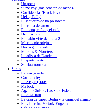
Un poeta
Si me voy, ¿me echarán de menos?
Confidencial (Black bag)
Hello, Dolly!
El secuestro de un presidente
La ironía del amor
El bueno, el feo y el malo
Dos fiscales
El diablo viste de Prada 2
Matrimonio original
Una segunda vida
Minions & Monsters
La odisea de Dandelion
El apartamento
Sombra nómada
Series
La más grande
Contra la ley
Jane Eyre (2006)
Matlock
Agatha Christie. Las Siete Esferas
La caza. Irati
La casa de papel. Berlín y la dama del armiño
Ena. La reina Victoria Eugenia
Código de silencio