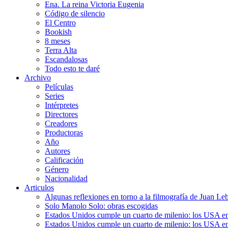
Ena. La reina Victoria Eugenia
Código de silencio
El Centro
Bookish
8 meses
Terra Alta
Escandalosas
Todo esto te daré
Archivo
Películas
Series
Intérpretes
Directores
Creadores
Productoras
Año
Autores
Calificación
Género
Nacionalidad
Articulos
Algunas reflexiones en torno a la filmografía de Juan Le
Solo Manolo Solo: obras escogidas
Estados Unidos cumple un cuarto de milenio: los USA en 
Estados Unidos cumple un cuarto de milenio: los USA en la