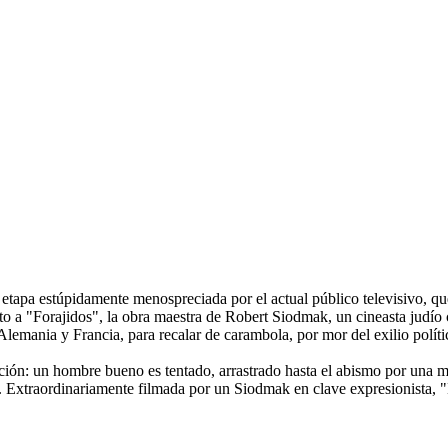
 etapa estúpidamente menospreciada por el actual público televisivo, q
junto a "Forajidos", la obra maestra de Robert Siodmak, un cineasta judí
mania y Francia, para recalar de carambola, por mor del exilio político
dición: un hombre bueno es tentado, arrastrado hasta el abismo por una m
ma. Extraordinariamente filmada por un Siodmak en clave expresionista,