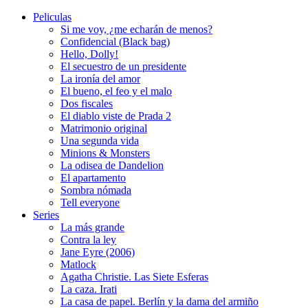
Peliculas
Si me voy, ¿me echarán de menos?
Confidencial (Black bag)
Hello, Dolly!
El secuestro de un presidente
La ironía del amor
El bueno, el feo y el malo
Dos fiscales
El diablo viste de Prada 2
Matrimonio original
Una segunda vida
Minions & Monsters
La odisea de Dandelion
El apartamento
Sombra nómada
Tell everyone
Series
La más grande
Contra la ley
Jane Eyre (2006)
Matlock
Agatha Christie. Las Siete Esferas
La caza. Irati
La casa de papel. Berlín y la dama del armiño