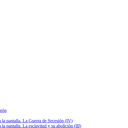
brón
la pantalla. La Guerra de Secesión (IV)
 pantalla. La esclavitud y su abolición (III)