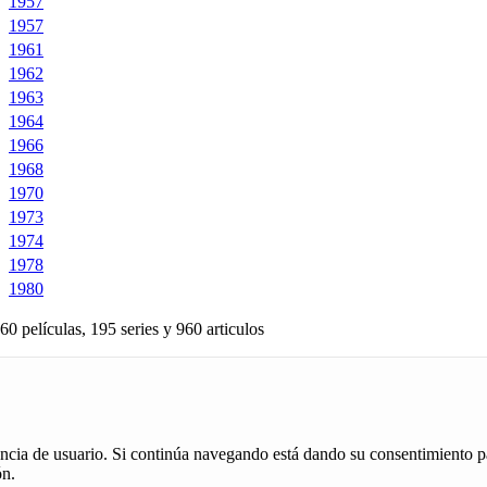
1957
1957
1961
1962
1963
1964
1966
1968
1970
1973
1974
1978
1980
60 películas, 195 series y 960 articulos
iencia de usuario. Si continúa navegando está dando su consentimiento p
ón.