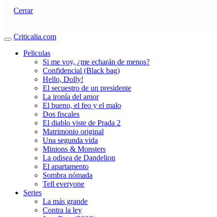
Cerrar
Criticalia.com
Peliculas
Si me voy, ¿me echarán de menos?
Confidencial (Black bag)
Hello, Dolly!
El secuestro de un presidente
La ironía del amor
El bueno, el feo y el malo
Dos fiscales
El diablo viste de Prada 2
Matrimonio original
Una segunda vida
Minions & Monsters
La odisea de Dandelion
El apartamento
Sombra nómada
Tell everyone
Series
La más grande
Contra la ley