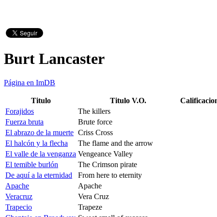
Burt Lancaster
Página en ImDB
Titulo
Titulo V.O.
Calificacio
Forajidos
The killers
Fuerza bruta
Brute force
El abrazo de la muerte
Criss Cross
El halcón y la flecha
The flame and the arrow
El valle de la venganza
Vengeance Valley
El temible burlón
The Crimson pirate
De aquí a la eternidad
From here to eternity
Apache
Apache
Veracruz
Vera Cruz
Trapecio
Trapeze