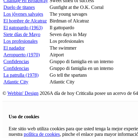
Chantaje en Broadway
Sweet smell of success
Duelo de titanes
Gunfight at the O.K. Corral
Los jóvenes salvajes
The young savages
El hombre de Alcatraz
Birdman of Alcatraz
El gatopardo (1963)
Il gattopardo
Siete días de Mayo
Seven days in May
Los profesionales
Los profesionales
El nadador
The swimmer
Aeropuerto (1970)
Airport
Confidencias
Gruppo di famiglia en un interno
Confidencias
Gruppo di famiglia en un interno
La patrulla (1978)
Go tell the spartans
Atlantic City
Atlantic City
©
Webbin' Design
2026
A día de hoy Criticalia posee un acervo de 64
Uso de cookies
Este sitio web utiliza cookies para que usted tenga la mejor exper
nuestra
política de cookies
, pinche el enlace para mayor informaci