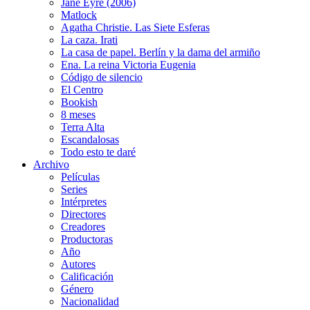
Jane Eyre (2006)
Matlock
Agatha Christie. Las Siete Esferas
La caza. Irati
La casa de papel. Berlín y la dama del armiño
Ena. La reina Victoria Eugenia
Código de silencio
El Centro
Bookish
8 meses
Terra Alta
Escandalosas
Todo esto te daré
Archivo
Películas
Series
Intérpretes
Directores
Creadores
Productoras
Año
Autores
Calificación
Género
Nacionalidad