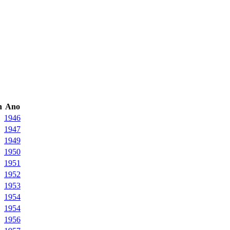
n
Ano
1946
1947
1949
1950
1951
1952
1953
1954
1954
1956