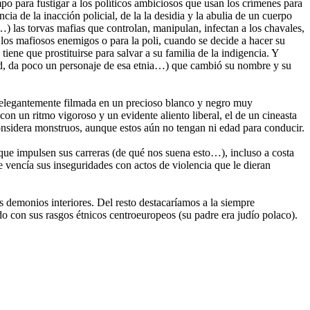
po para fustigar a los políticos ambiciosos que usan los crímenes para
 de la inacción policial, de la la desidia y la abulia de un cuerpo
) las torvas mafias que controlan, manipulan, infectan a los chavales,
 los mafiosos enemigos o para la poli, cuando se decide a hacer su
iene que prostituirse para salvar a su familia de la indigencia. Y
dad, da poco un personaje de esa etnia…) que cambió su nombre y su
ula elegantemente filmada en un precioso blanco y negro muy
n un ritmo vigoroso y un evidente aliento liberal, el de un cineasta
considera monstruos, aunque estos aún no tengan ni edad para conducir.
 que impulsen sus carreras (de qué nos suena esto…), incluso a costa
e vencía sus inseguridades con actos de violencia que le dieran
s demonios interiores. Del resto destacaríamos a la siempre
do con sus rasgos étnicos centroeuropeos (su padre era judío polaco).