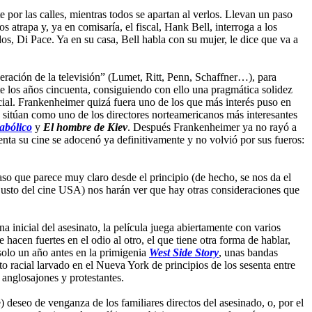
 por las calles, mientras todos se apartan al verlos. Llevan un paso
 atrapa y, ya en comisaría, el fiscal, Hank Bell, interroga a los
os, Di Pace. Ya en su casa, Bell habla con su mujer, le dice que va a
eración de la televisión” (Lumet, Ritt, Penn, Schaffner…), para
nte los años cincuenta, consiguiendo con ello una pragmática solidez
social. Frankenheimer quizá fuera uno de los que más interés puso en
 lo sitúan como uno de los directores norteamericanos más interesantes
abólico
y
El hombre de Kiev
. Después Frankenheimer ya no rayó a
henta su cine se adocenó ya definitivamente y no volvió por sus fueros:
aso que parece muy claro desde el principio (de hecho, se nos da el
e justo del cine USA) nos harán ver que hay otras consideraciones que
 inicial del asesinato, la película juega abiertamente con varios
 hacen fuertes en el odio al otro, el que tiene otra forma de hablar,
 solo un año antes en la primigenia
West Side Story
, unas bandas
 racial larvado en el Nueva York de principios de los sesenta entre
 anglosajones y protestantes.
) deseo de venganza de los familiares directos del asesinado, o, por el