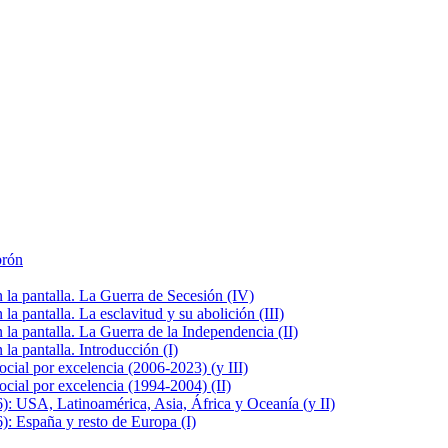
brón
la pantalla. La Guerra de Secesión (IV)
 pantalla. La esclavitud y su abolición (III)
la pantalla. La Guerra de la Independencia (II)
a pantalla. Introducción (I)
cial por excelencia (2006-2023) (y III)
cial por excelencia (1994-2004) (II)
: USA, Latinoamérica, Asia, África y Oceanía (y II)
: España y resto de Europa (I)