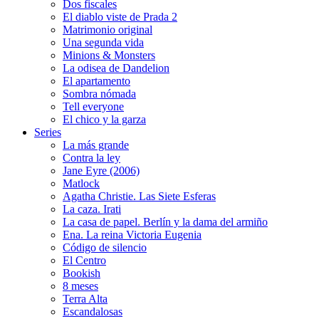
Dos fiscales
El diablo viste de Prada 2
Matrimonio original
Una segunda vida
Minions & Monsters
La odisea de Dandelion
El apartamento
Sombra nómada
Tell everyone
El chico y la garza
Series
La más grande
Contra la ley
Jane Eyre (2006)
Matlock
Agatha Christie. Las Siete Esferas
La caza. Irati
La casa de papel. Berlín y la dama del armiño
Ena. La reina Victoria Eugenia
Código de silencio
El Centro
Bookish
8 meses
Terra Alta
Escandalosas