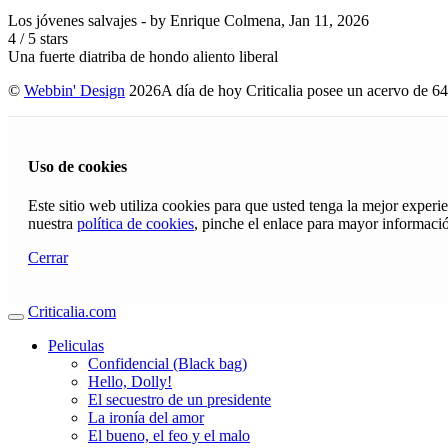
Los jóvenes salvajes
- by
Enrique Colmena
,
Jan 11, 2026
4
/
5
stars
Una fuerte diatriba de hondo aliento liberal
©
Webbin' Design
2026
A día de hoy Criticalia posee un acervo de 64
Uso de cookies
Este sitio web utiliza cookies para que usted tenga la mejor exper
nuestra
política de cookies
, pinche el enlace para mayor informaci
Cerrar
Criticalia.com
Peliculas
Confidencial (Black bag)
Hello, Dolly!
El secuestro de un presidente
La ironía del amor
El bueno, el feo y el malo