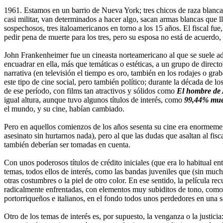
1961. Estamos en un barrio de Nueva York; tres chicos de raza blanca, 
casi militar, van determinados a hacer algo, sacan armas blancas que ll
sospechosos, tres italoamericanos en torno a los 15 años. El fiscal fu
pedir pena de muerte para los tres, pero su esposa no está de acuerdo,
John Frankenheimer fue un cineasta norteamericano al que se suele ads
encuadrar en ella, más que temáticas o estéticas, a un grupo de direct
narrativa (en televisión el tiempo es oro, también en los rodajes o gr
este tipo de cine social, pero también político; durante la década de l
de ese período, con films tan atractivos y sólidos como
El hombre de 
igual altura, aunque tuvo algunos títulos de interés, como
99,44% mue
el mundo, y su cine, habían cambiado.
Pero en aquellos comienzos de los años sesenta su cine era enormement
asesinato sin hurtarnos nada), pero al que las dudas que asaltan al f
también deberían ser tomadas en cuenta.
Con unos poderosos títulos de crédito iniciales (que era lo habitual e
temas, todos ellos de interés, como las bandas juveniles que (sin mucho 
otras costumbres o la piel de otro color. En ese sentido, la película r
radicalmente enfrentadas, con elementos muy subiditos de tono, como s
portorriqueños e italianos, en el fondo todos unos perdedores en una 
Otro de los temas de interés es, por supuesto, la venganza o la justic