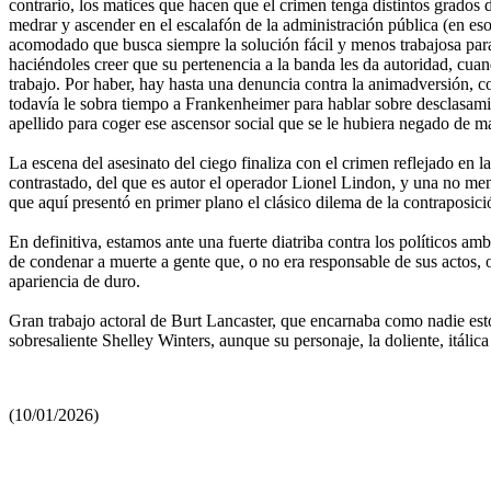
contrario, los matices que hacen que el crimen tenga distintos grados 
medrar y ascender en el escalafón de la administración pública (en es
acomodado que busca siempre la solución fácil y menos trabajosa para 
haciéndoles creer que su pertenencia a la banda les da autoridad, cua
trabajo. Por haber, hay hasta una denuncia contra la animadversión, con
todavía le sobra tiempo a Frankenheimer para hablar sobre desclasami
apellido para coger ese ascensor social que se le hubiera negado de m
La escena del asesinato del ciego finaliza con el crimen reflejado en 
contrastado, del que es autor el operador Lionel Lindon, y una no men
que aquí presentó en primer plano el clásico dilema de la contraposic
En definitiva, estamos ante una fuerte diatriba contra los políticos 
de condenar a muerte a gente que, o no era responsable de sus actos, o
apariencia de duro.
Gran trabajo actoral de Burt Lancaster, que encarnaba como nadie estos
sobresaliente Shelley Winters, aunque su personaje, la doliente, itál
(10/01/2026)