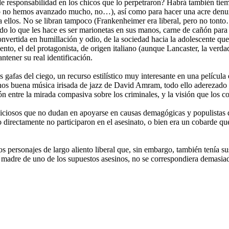
de responsabilidad en los chicos que lo perpetraron? Habrá también tiem
o no hemos avanzado mucho, no…), así como para hacer una acre denuncia
ellos. No se libran tampoco (Frankenheimer era liberal, pero no tonto…
ndo lo que les hace es ser marionetas en sus manos, carne de cañón para
vertida en humillación y odio, de la sociedad hacia la adolescente que t
ento, el del protagonista, de origen italiano (aunque Lancaster, la ver
antener su real identificación.
las gafas del ciego, un recurso estilístico muy interesante en una pelíc
os buena música irisada de jazz de David Amram, todo ello aderezado co
ión entre la mirada compasiva sobre los criminales, y la visión que los 
ambiciosos que no dudan en apoyarse en causas demagógicas y populistas
 directamente no participaron en el asesinato, o bien era un cobarde qu
 personajes de largo aliento liberal que, sin embargo, también tenía su
ica madre de uno de los supuestos asesinos, no se correspondiera demasia