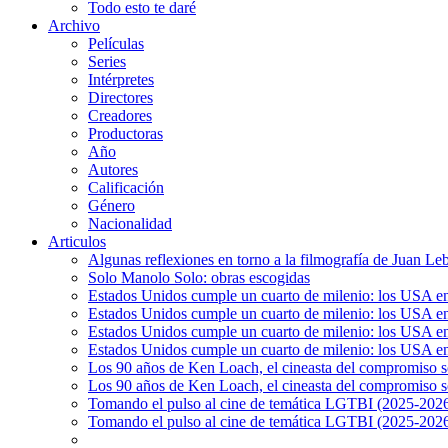
Todo esto te daré
Archivo
Películas
Series
Intérpretes
Directores
Creadores
Productoras
Año
Autores
Calificación
Género
Nacionalidad
Articulos
Algunas reflexiones en torno a la filmografía de Juan Le
Solo Manolo Solo: obras escogidas
Estados Unidos cumple un cuarto de milenio: los USA en 
Estados Unidos cumple un cuarto de milenio: los USA en la
Estados Unidos cumple un cuarto de milenio: los USA en 
Estados Unidos cumple un cuarto de milenio: los USA en l
Los 90 años de Ken Loach, el cineasta del compromiso so
Los 90 años de Ken Loach, el cineasta del compromiso so
Tomando el pulso al cine de temática LGTBI (2025-2026)
Tomando el pulso al cine de temática LGTBI (2025-2026)