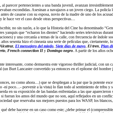
al parecer pertenecientes a una banda juvenil, avanzan irresistiblemente
evaban escondidas. Asesinan a navajazos a un joven ciego. La policía los
e, antes de casarse con su esposa, novio de la madre de uno de los acusad
 y le hace ver el caso desde otras perspectivas…
cribir, no sin razón, a lo que la Historia del Cine ha denominado “Gen
ores yanquis que “echaron los dientes” haciendo series televisivas dura
abaciones) y una cercanía a temas de la calle, con frecuencia de índole 
os años sesenta hizo el cineasta una serie de películas que, ciertamente,
Alcatraz
,
El mensajero del miedo
,
Siete días de mayo
,
El tren
,
Plan di
rto
,
French connection II
y
Domingo negro
. A partir de los años oc
e interesante, como demuestra este vigoroso thriller judicial, con un c
iscal (un Burt Lancaster convertido ya entonces en el epítome del hombr
ntonces, no como ahora…) que se despliegan a la par que la potente escena
-ni poco…- porvenir a la vista) lo fían todo al sentimiento de tribu y se
ecuerda en su exposición de las bandas enfrentadas a las que aparecieron
i fueran los amos del mundo que no son, aquí reflejados en un conflicto
sociedad que reservaba sus mejores puestos para los WASP, los blancos,
ia: qué debe hacerse en un caso como este; ¿debe primar el (comprensible