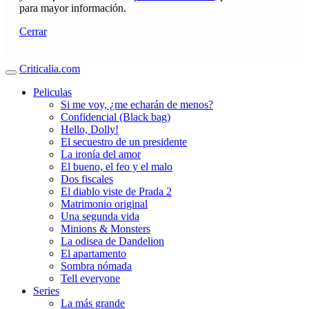
para mayor información.
Cerrar
Criticalia.com
Peliculas
Si me voy, ¿me echarán de menos?
Confidencial (Black bag)
Hello, Dolly!
El secuestro de un presidente
La ironía del amor
El bueno, el feo y el malo
Dos fiscales
El diablo viste de Prada 2
Matrimonio original
Una segunda vida
Minions & Monsters
La odisea de Dandelion
El apartamento
Sombra nómada
Tell everyone
Series
La más grande