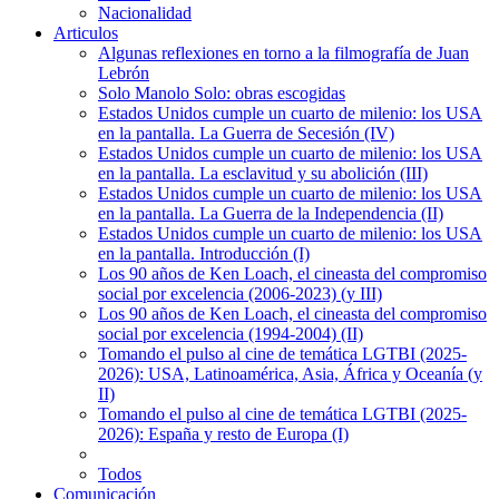
Nacionalidad
Articulos
Algunas reflexiones en torno a la filmografía de Juan
Lebrón
Solo Manolo Solo: obras escogidas
Estados Unidos cumple un cuarto de milenio: los USA
en la pantalla. La Guerra de Secesión (IV)
Estados Unidos cumple un cuarto de milenio: los USA
en la pantalla. La esclavitud y su abolición (III)
Estados Unidos cumple un cuarto de milenio: los USA
en la pantalla. La Guerra de la Independencia (II)
Estados Unidos cumple un cuarto de milenio: los USA
en la pantalla. Introducción (I)
Los 90 años de Ken Loach, el cineasta del compromiso
social por excelencia (2006-2023) (y III)
Los 90 años de Ken Loach, el cineasta del compromiso
social por excelencia (1994-2004) (II)
Tomando el pulso al cine de temática LGTBI (2025-
2026): USA, Latinoamérica, Asia, África y Oceanía (y
II)
Tomando el pulso al cine de temática LGTBI (2025-
2026): España y resto de Europa (I)
Todos
Comunicación