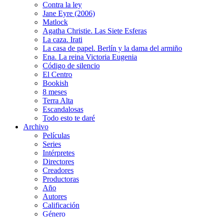
Contra la ley
Jane Eyre (2006)
Matlock
Agatha Christie. Las Siete Esferas
La caza. Irati
La casa de papel. Berlín y la dama del armiño
Ena. La reina Victoria Eugenia
Código de silencio
El Centro
Bookish
8 meses
Terra Alta
Escandalosas
Todo esto te daré
Archivo
Películas
Series
Intérpretes
Directores
Creadores
Productoras
Año
Autores
Calificación
Género