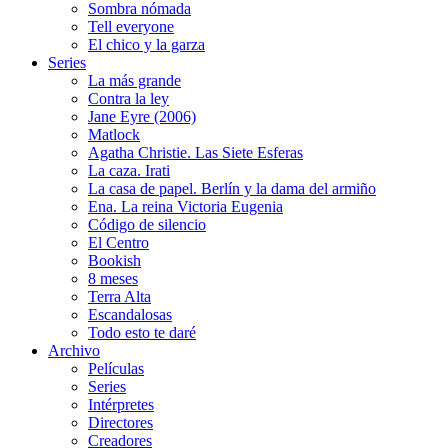
Sombra nómada
Tell everyone
El chico y la garza
Series
La más grande
Contra la ley
Jane Eyre (2006)
Matlock
Agatha Christie. Las Siete Esferas
La caza. Irati
La casa de papel. Berlín y la dama del armiño
Ena. La reina Victoria Eugenia
Código de silencio
El Centro
Bookish
8 meses
Terra Alta
Escandalosas
Todo esto te daré
Archivo
Películas
Series
Intérpretes
Directores
Creadores