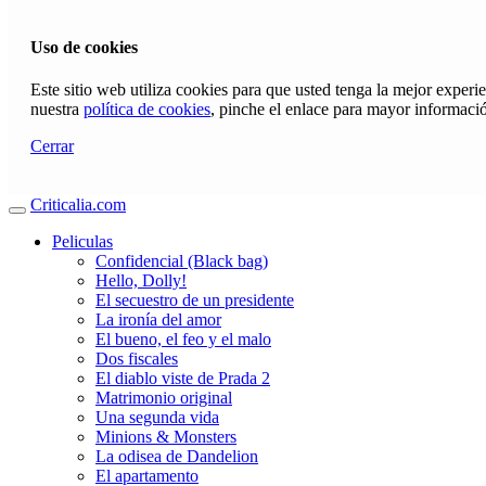
Uso de cookies
Este sitio web utiliza cookies para que usted tenga la mejor exper
nuestra
política de cookies
, pinche el enlace para mayor informaci
Cerrar
Criticalia.com
Peliculas
Confidencial (Black bag)
Hello, Dolly!
El secuestro de un presidente
La ironía del amor
El bueno, el feo y el malo
Dos fiscales
El diablo viste de Prada 2
Matrimonio original
Una segunda vida
Minions & Monsters
La odisea de Dandelion
El apartamento