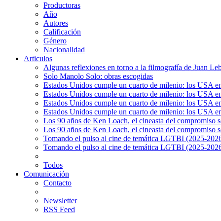
Productoras
Año
Autores
Calificación
Género
Nacionalidad
Articulos
Algunas reflexiones en torno a la filmografía de Juan Le
Solo Manolo Solo: obras escogidas
Estados Unidos cumple un cuarto de milenio: los USA en 
Estados Unidos cumple un cuarto de milenio: los USA en la
Estados Unidos cumple un cuarto de milenio: los USA en 
Estados Unidos cumple un cuarto de milenio: los USA en l
Los 90 años de Ken Loach, el cineasta del compromiso so
Los 90 años de Ken Loach, el cineasta del compromiso so
Tomando el pulso al cine de temática LGTBI (2025-2026)
Tomando el pulso al cine de temática LGTBI (2025-2026)
Todos
Comunicación
Contacto
Newsletter
RSS Feed