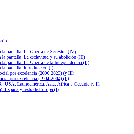
brón
la pantalla. La Guerra de Secesión (IV)
 pantalla. La esclavitud y su abolición (III)
la pantalla. La Guerra de la Independencia (II)
a pantalla. Introducción (I)
cial por excelencia (2006-2023) (y III)
cial por excelencia (1994-2004) (II)
: USA, Latinoamérica, Asia, África y Oceanía (y II)
: España y resto de Europa (I)