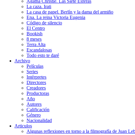
Agatha Christie. Las Siete Esferas
La caza. Irati
La casa de papel. Berlín y la dama del armiño
Ena. La reina Victoria Eugenia
Código de silencio
El Centro
Bookish
8 meses
Terra Alta
Escandalosas
Todo esto te daré
Archivo
Películas
Series
Intérpretes
Directores
Creadores
Productoras
Año
Autores
Calificación
Género
Nacionalidad
Articulos
Algunas reflexiones en torno a la filmografía de Juan Le