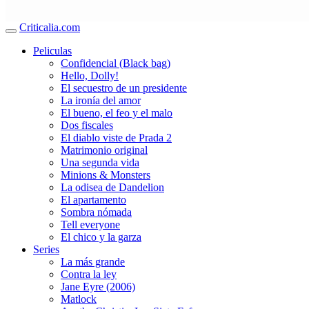
Criticalia.com
Peliculas
Confidencial (Black bag)
Hello, Dolly!
El secuestro de un presidente
La ironía del amor
El bueno, el feo y el malo
Dos fiscales
El diablo viste de Prada 2
Matrimonio original
Una segunda vida
Minions & Monsters
La odisea de Dandelion
El apartamento
Sombra nómada
Tell everyone
El chico y la garza
Series
La más grande
Contra la ley
Jane Eyre (2006)
Matlock