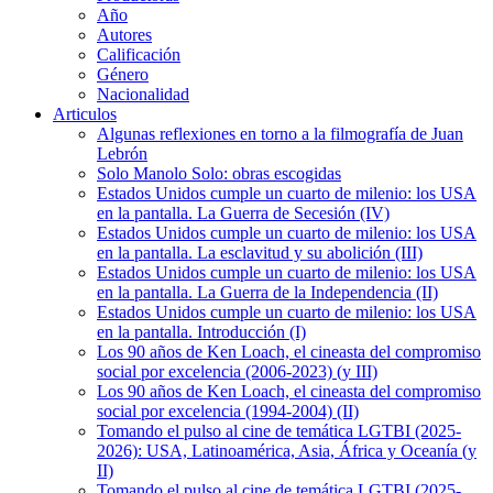
Año
Autores
Calificación
Género
Nacionalidad
Articulos
Algunas reflexiones en torno a la filmografía de Juan
Lebrón
Solo Manolo Solo: obras escogidas
Estados Unidos cumple un cuarto de milenio: los USA
en la pantalla. La Guerra de Secesión (IV)
Estados Unidos cumple un cuarto de milenio: los USA
en la pantalla. La esclavitud y su abolición (III)
Estados Unidos cumple un cuarto de milenio: los USA
en la pantalla. La Guerra de la Independencia (II)
Estados Unidos cumple un cuarto de milenio: los USA
en la pantalla. Introducción (I)
Los 90 años de Ken Loach, el cineasta del compromiso
social por excelencia (2006-2023) (y III)
Los 90 años de Ken Loach, el cineasta del compromiso
social por excelencia (1994-2004) (II)
Tomando el pulso al cine de temática LGTBI (2025-
2026): USA, Latinoamérica, Asia, África y Oceanía (y
II)
Tomando el pulso al cine de temática LGTBI (2025-