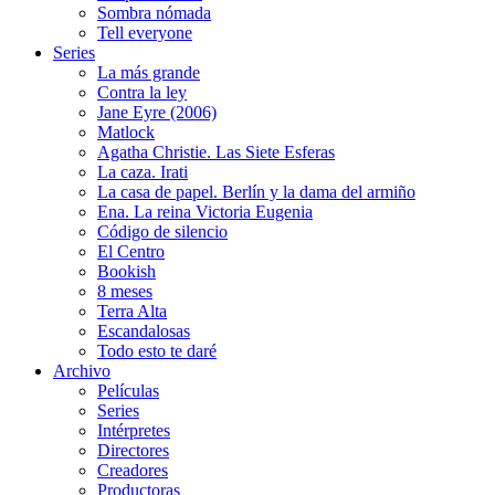
Sombra nómada
Tell everyone
Series
La más grande
Contra la ley
Jane Eyre (2006)
Matlock
Agatha Christie. Las Siete Esferas
La caza. Irati
La casa de papel. Berlín y la dama del armiño
Ena. La reina Victoria Eugenia
Código de silencio
El Centro
Bookish
8 meses
Terra Alta
Escandalosas
Todo esto te daré
Archivo
Películas
Series
Intérpretes
Directores
Creadores
Productoras