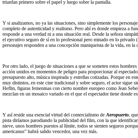
triunfan primero sobre el papel y luego sobre la pantalla.
Y si analizamos, no ya las situaciones, sino simplemente los personaj
completo de autenticidad y realismo. Pero ahí es donde empieza a funci
responde a una verdad ni a una situación real. Desde la señora simpát
el ejecutivo seguro de sí en lo profesional pero minado en lo privado (B
personajes responden a una concepción maniqueista de la vida, en la q
Por otro lado, el juego de situaciones a que se someten estos hombres 
acción unidos en momentos de peligro para proporcionar al espectador 
presupuesto alto, música inspirada y estrellas cotizadas. Porque en es
muy distintos, en este cine tradicional y sobre seguro, el actor sigu
Heflin, figuras femeninas con cierto nombre europeo como Jean Seb
mezclan en un mosaico variado en el que el espectador tiene donde es
Y así reside una esencial virtud del comercialismo de
Aeropuerto
, qu
pista diríamos parodiando la publicidad del film, con la que identific
nieve, unos hombres puestos al límite, todos se sienten seguros porque 
americanus” habrá salido vencedor, una vez más.