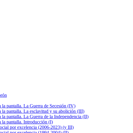
brón
la pantalla. La Guerra de Secesión (IV)
 pantalla. La esclavitud y su abolición (III)
la pantalla. La Guerra de la Independencia (II)
a pantalla. Introducción (I)
cial por excelencia (2006-2023) (y III)
cial por excelencia (1994-2004) (II)