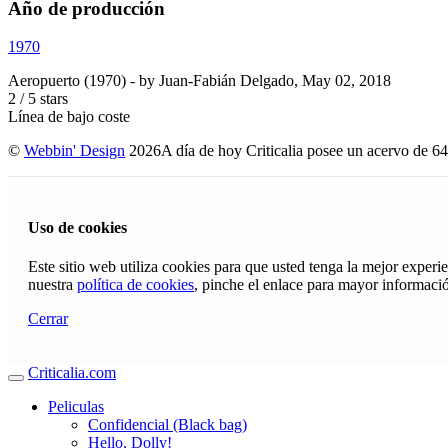
Año de producción
1970
Aeropuerto (1970)
- by
Juan-Fabián Delgado
,
May 02, 2018
2
/
5
stars
Línea de bajo coste
©
Webbin' Design
2026
A día de hoy Criticalia posee un acervo de 64
Uso de cookies
Este sitio web utiliza cookies para que usted tenga la mejor exper
nuestra
política de cookies
, pinche el enlace para mayor informaci
Cerrar
Criticalia.com
Peliculas
Confidencial (Black bag)
Hello, Dolly!