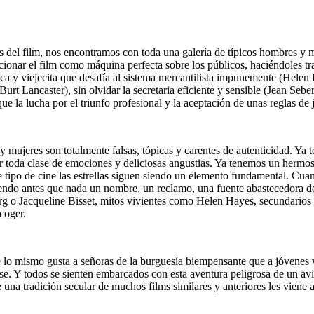
es del film, nos encontramos con toda una galería de típicos hombres y
onar el film como máquina perfecta sobre los públicos, haciéndoles trag
ica y viejecita que desafía al sistema mercantilista impunemente (Hele
urt Lancaster), sin olvidar la secretaria eficiente y sensible (Jean Seber
ue la lucha por el triunfo profesional y la aceptación de unas reglas de
y mujeres son totalmente falsas, tópicas y carentes de autenticidad. Ya
toda clase de emociones y deliciosas angustias. Ya tenemos un hermoso 
te tipo de cine las estrellas siguen siendo un elemento fundamental. Cua
e siendo antes que nada un nombre, un reclamo, una fuente abastecedora 
erg o Jacqueline Bisset, mitos vivientes como Helen Hayes, secundar
coger.
e lo mismo gusta a señoras de la burguesía biempensante que a jóvenes v
arse. Y todos se sienten embarcados con esta aventura peligrosa de un a
una tradición secular de muchos films similares y anteriores les viene a