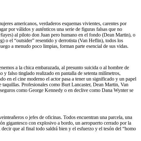
 mujeres americanos, verdaderos esquemas vivientes, carentes por
ar por válidos y auténticos una serie de figuras falsas que no
n Hayes) al piloto don Juan pero humano en el fondo (Dean Martin), o
g) o el “outsider” resentido y derrotista (Van Heflin), todos los
 juego a menudo poco limpias, forman parte esencial de sus vidas.
 tenemos a la chica embarazada, al presunto suicida o al hombre de
y falso tinglado realizado en pantalla de setenta milímetros,
ndo en el cine moderno el actor pasa a tener un significado y un papel
de taquillas. Profesionales como Burt Lancaster, Dean Martin, Van
ios seguros como George Kennedy o en declive como Dana Wynter se
einteañeros o jefes de oficinas. Todos encuentran una parcela, una
vión gigantesco con explosivo a bordo, un aeropuerto cerrado por la
 decir que al final todo saldrá bien y el esfuerzo y el tesón del “homo