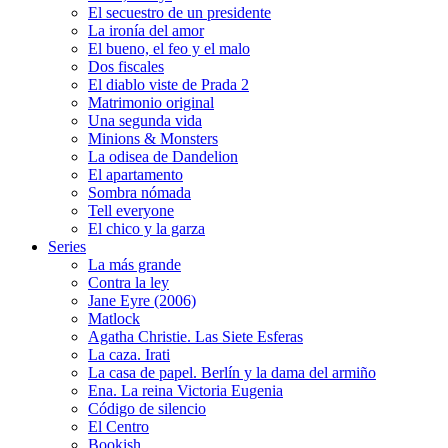
El secuestro de un presidente
La ironía del amor
El bueno, el feo y el malo
Dos fiscales
El diablo viste de Prada 2
Matrimonio original
Una segunda vida
Minions & Monsters
La odisea de Dandelion
El apartamento
Sombra nómada
Tell everyone
El chico y la garza
Series
La más grande
Contra la ley
Jane Eyre (2006)
Matlock
Agatha Christie. Las Siete Esferas
La caza. Irati
La casa de papel. Berlín y la dama del armiño
Ena. La reina Victoria Eugenia
Código de silencio
El Centro
Bookish