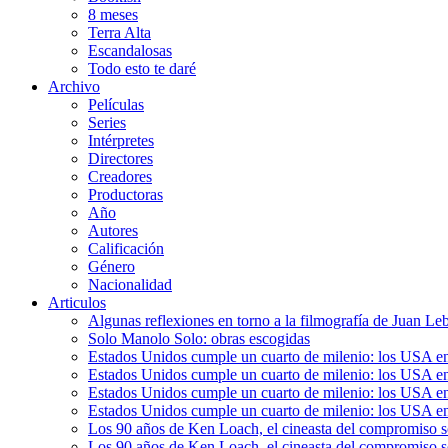
8 meses
Terra Alta
Escandalosas
Todo esto te daré
Archivo
Películas
Series
Intérpretes
Directores
Creadores
Productoras
Año
Autores
Calificación
Género
Nacionalidad
Articulos
Algunas reflexiones en torno a la filmografía de Juan Le
Solo Manolo Solo: obras escogidas
Estados Unidos cumple un cuarto de milenio: los USA en 
Estados Unidos cumple un cuarto de milenio: los USA en la
Estados Unidos cumple un cuarto de milenio: los USA en 
Estados Unidos cumple un cuarto de milenio: los USA en l
Los 90 años de Ken Loach, el cineasta del compromiso so
Los 90 años de Ken Loach, el cineasta del compromiso so