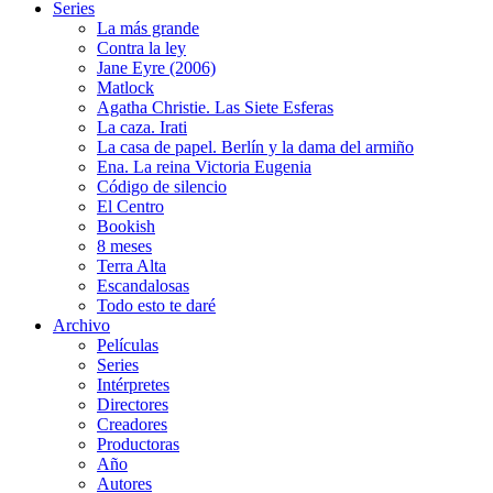
Series
La más grande
Contra la ley
Jane Eyre (2006)
Matlock
Agatha Christie. Las Siete Esferas
La caza. Irati
La casa de papel. Berlín y la dama del armiño
Ena. La reina Victoria Eugenia
Código de silencio
El Centro
Bookish
8 meses
Terra Alta
Escandalosas
Todo esto te daré
Archivo
Películas
Series
Intérpretes
Directores
Creadores
Productoras
Año
Autores