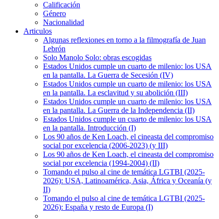
Calificación
Género
Nacionalidad
Articulos
Algunas reflexiones en torno a la filmografía de Juan
Lebrón
Solo Manolo Solo: obras escogidas
Estados Unidos cumple un cuarto de milenio: los USA
en la pantalla. La Guerra de Secesión (IV)
Estados Unidos cumple un cuarto de milenio: los USA
en la pantalla. La esclavitud y su abolición (III)
Estados Unidos cumple un cuarto de milenio: los USA
en la pantalla. La Guerra de la Independencia (II)
Estados Unidos cumple un cuarto de milenio: los USA
en la pantalla. Introducción (I)
Los 90 años de Ken Loach, el cineasta del compromiso
social por excelencia (2006-2023) (y III)
Los 90 años de Ken Loach, el cineasta del compromiso
social por excelencia (1994-2004) (II)
Tomando el pulso al cine de temática LGTBI (2025-
2026): USA, Latinoamérica, Asia, África y Oceanía (y
II)
Tomando el pulso al cine de temática LGTBI (2025-
2026): España y resto de Europa (I)