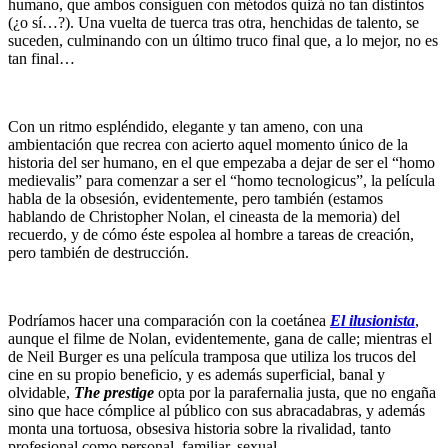
humano, que ambos consiguen con métodos quizá no tan distintos
(¿o sí…?). Una vuelta de tuerca tras otra, henchidas de talento, se
suceden, culminando con un último truco final que, a lo mejor, no es
tan final…
Con un ritmo espléndido, elegante y tan ameno, con una
ambientación que recrea con acierto aquel momento único de la
historia del ser humano, en el que empezaba a dejar de ser el “homo
medievalis” para comenzar a ser el “homo tecnologicus”, la película
habla de la obsesión, evidentemente, pero también (estamos
hablando de Christopher Nolan, el cineasta de la memoria) del
recuerdo, y de cómo éste espolea al hombre a tareas de creación,
pero también de destrucción.
Podríamos hacer una comparación con la coetánea
El ilusionista
,
aunque el filme de Nolan, evidentemente, gana de calle; mientras el
de Neil Burger es una película tramposa que utiliza los trucos del
cine en su propio beneficio, y es además superficial, banal y
olvidable,
The prestige
opta por la parafernalia justa, que no engaña
sino que hace cómplice al público con sus abracadabras, y además
monta una tortuosa, obsesiva historia sobre la rivalidad, tanto
profesional como personal, familiar, sexual.