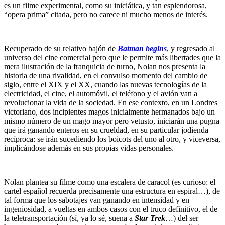
es un filme experimental, como su iniciática, y tan esplendorosa,
“opera prima” citada, pero no carece ni mucho menos de interés.
Recuperado de su relativo bajón de
Batman begins
, y regresado al
universo del cine comercial pero que le permite más libertades que la
mera ilustración de la franquicia de turno, Nolan nos presenta la
historia de una rivalidad, en el convulso momento del cambio de
siglo, entre el XIX y el XX, cuando las nuevas tecnologías de la
electricidad, el cine, el automóvil, el teléfono y el avión van a
revolucionar la vida de la sociedad. En ese contexto, en un Londres
victoriano, dos incipientes magos inicialmente hermanados bajo un
mismo número de un mago mayor pero vetusto, iniciarán una pugna
que irá ganando enteros en su crueldad, en su particular jodienda
recíproca: se irán sucediendo los boicots del uno al otro, y viceversa,
implicándose además en sus propias vidas personales.
Nolan plantea su filme como una escalera de caracol (es curioso: el
cartel español recuerda precisamente una estructura en espiral…), de
tal forma que los sabotajes van ganando en intensidad y en
ingeniosidad, a vueltas en ambos casos con el truco definitivo, el de
la teletransportación (sí, ya lo sé, suena a
Star Trek
…) del ser