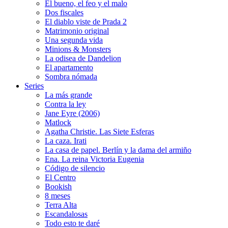
El bueno, el feo y el malo
Dos fiscales
El diablo viste de Prada 2
Matrimonio original
Una segunda vida
Minions & Monsters
La odisea de Dandelion
El apartamento
Sombra nómada
Series
La más grande
Contra la ley
Jane Eyre (2006)
Matlock
Agatha Christie. Las Siete Esferas
La caza. Irati
La casa de papel. Berlín y la dama del armiño
Ena. La reina Victoria Eugenia
Código de silencio
El Centro
Bookish
8 meses
Terra Alta
Escandalosas
Todo esto te daré