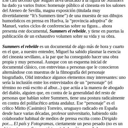
Ese casi decenio que Miguel lleva dedicado a la figura de Summers
ha dado ya varios frutos: homenaje público al cineasta en los salones
del Ateneo de Sevilla, magna exposición (titulada muy
divertidamente “It’s Summers time”) de una muestra de sus dibujos
humorísticos en prensa en Huelva, la “provincia adoptiva” de
Manuel, varios ciclos de conferencias sobre su figura... ahora
presenta este documental,
Summers el rebelde
, y tiene en puertas la
publicación de un exhaustivo volumen sobre su vida y su obra.
Summers el rebelde
es un documental de algo más de hora y cuarto
en el que, a nuestro entender, Miguel ha sabido plasmar la esencia
del cineasta sevillano, a la par que ha conseguido hacer una obra
propia y muy personal. Aunque con un esquema inicial de
documental clásico, con entrevistas a personas que le conocieron
alternándose con muestras de la filmografía del personaje
biografiado, Olid introduce algunos elementos muy interesantes: uno
sería la inclusión entre los entrevistados de un "personaje" (el
término no está escrito al albur...) que actúa a la manera de abogado
del diablo, alguien que, en contra de la generalidad del resto de
personas que hablan sobre Summers, tiene una postura radicalmente
en contra del polifacético artista andaluz. Ese “personaje” es el
crítico Mirito (Casimiro) Torreiro, uruguayo radicado en España
desde hace varias décadas, profesor universitario, habiendo sido
colaborador habitual de medios de prensa escrita como
Dirigido
por...
,
El país
y
Fotogramas
, ciertamente un peso pesado (no es un