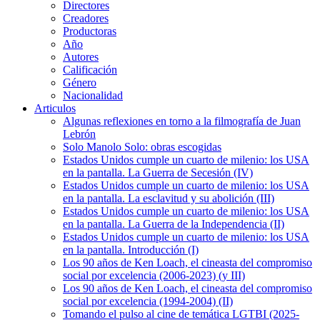
Directores
Creadores
Productoras
Año
Autores
Calificación
Género
Nacionalidad
Articulos
Algunas reflexiones en torno a la filmografía de Juan
Lebrón
Solo Manolo Solo: obras escogidas
Estados Unidos cumple un cuarto de milenio: los USA
en la pantalla. La Guerra de Secesión (IV)
Estados Unidos cumple un cuarto de milenio: los USA
en la pantalla. La esclavitud y su abolición (III)
Estados Unidos cumple un cuarto de milenio: los USA
en la pantalla. La Guerra de la Independencia (II)
Estados Unidos cumple un cuarto de milenio: los USA
en la pantalla. Introducción (I)
Los 90 años de Ken Loach, el cineasta del compromiso
social por excelencia (2006-2023) (y III)
Los 90 años de Ken Loach, el cineasta del compromiso
social por excelencia (1994-2004) (II)
Tomando el pulso al cine de temática LGTBI (2025-