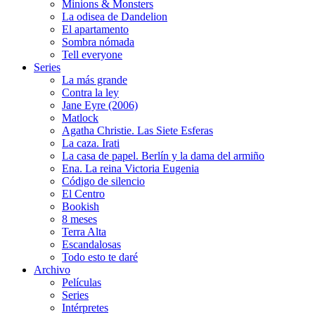
Minions & Monsters
La odisea de Dandelion
El apartamento
Sombra nómada
Tell everyone
Series
La más grande
Contra la ley
Jane Eyre (2006)
Matlock
Agatha Christie. Las Siete Esferas
La caza. Irati
La casa de papel. Berlín y la dama del armiño
Ena. La reina Victoria Eugenia
Código de silencio
El Centro
Bookish
8 meses
Terra Alta
Escandalosas
Todo esto te daré
Archivo
Películas
Series
Intérpretes