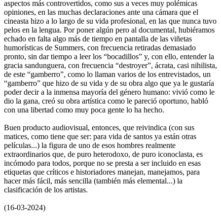
aspectos más controvertidos, como sus a veces muy polémicas
opiniones, en las muchas declaraciones ante una cámara que el
cineasta hizo a lo largo de su vida profesional, en las que nunca tuvo
pelos en la lengua. Por poner algún pero al documental, hubiéramos
echado en falta algo más de tiempo en pantalla de las viñetas
humorísticas de Summers, con frecuencia retiradas demasiado
pronto, sin dar tiempo a leer los “bocadillos” y, con ello, entender la
gracia sandunguera, con frecuencia “destroyer”, ácrata, casi nihilista,
de este “gamberro”, como lo llaman varios de los entrevistados, un
“gamberro” que hizo de su vida y de su obra algo que ya le gustaría
poder decir a la inmensa mayoría del género humano: vivió como le
dio la gana, creó su obra artística como le pareció oportuno, habló
con una libertad como muy poca gente lo ha hecho.
Buen producto audiovisual, entonces, que reivindica (con sus
matices, como tiene que ser: para vida de santos ya están otras
películas...) la figura de uno de esos hombres realmente
extraordinarios que, de puro heterodoxo, de puro iconoclasta, es
incómodo para todos, porque no se presta a ser incluido en esas
etiquetas que críticos e historiadores manejan, manejamos, para
hacer más fácil, más sencilla (también más elemental...) la
clasificación de los artistas.
(16-03-2024)