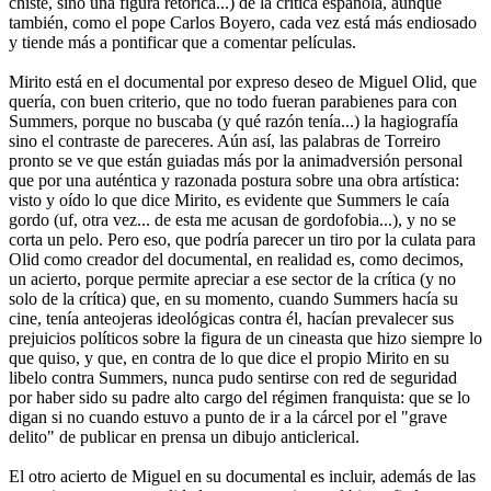
chiste, sino una figura retórica...) de la crítica española, aunque
también, como el pope Carlos Boyero, cada vez está más endiosado
y tiende más a pontificar que a comentar películas.
Mirito está en el documental por expreso deseo de Miguel Olid, que
quería, con buen criterio, que no todo fueran parabienes para con
Summers, porque no buscaba (y qué razón tenía...) la hagiografía
sino el contraste de pareceres. Aún así, las palabras de Torreiro
pronto se ve que están guiadas más por la animadversión personal
que por una auténtica y razonada postura sobre una obra artística:
visto y oído lo que dice Mirito, es evidente que Summers le caía
gordo (uf, otra vez... de esta me acusan de gordofobia...), y no se
corta un pelo. Pero eso, que podría parecer un tiro por la culata para
Olid como creador del documental, en realidad es, como decimos,
un acierto, porque permite apreciar a ese sector de la crítica (y no
solo de la crítica) que, en su momento, cuando Summers hacía su
cine, tenía anteojeras ideológicas contra él, hacían prevalecer sus
prejuicios políticos sobre la figura de un cineasta que hizo siempre lo
que quiso, y que, en contra de lo que dice el propio Mirito en su
libelo contra Summers, nunca pudo sentirse con red de seguridad
por haber sido su padre alto cargo del régimen franquista: que se lo
digan si no cuando estuvo a punto de ir a la cárcel por el "grave
delito" de publicar en prensa un dibujo anticlerical.
El otro acierto de Miguel en su documental es incluir, además de las