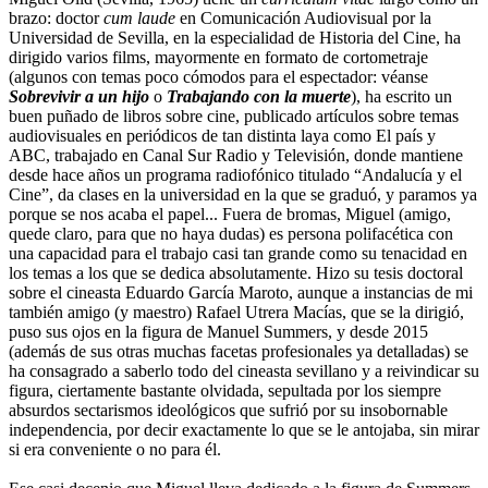
brazo: doctor
cum laude
en Comunicación Audiovisual por la
Universidad de Sevilla, en la especialidad de Historia del Cine, ha
dirigido varios films, mayormente en formato de cortometraje
(algunos con temas poco cómodos para el espectador: véanse
Sobrevivir a un hijo
o
Trabajando con la muerte
), ha escrito un
buen puñado de libros sobre cine, publicado artículos sobre temas
audiovisuales en periódicos de tan distinta laya como El país y
ABC, trabajado en Canal Sur Radio y Televisión, donde mantiene
desde hace años un programa radiofónico titulado “Andalucía y el
Cine”, da clases en la universidad en la que se graduó, y paramos ya
porque se nos acaba el papel... Fuera de bromas, Miguel (amigo,
quede claro, para que no haya dudas) es persona polifacética con
una capacidad para el trabajo casi tan grande como su tenacidad en
los temas a los que se dedica absolutamente. Hizo su tesis doctoral
sobre el cineasta Eduardo García Maroto, aunque a instancias de mi
también amigo (y maestro) Rafael Utrera Macías, que se la dirigió,
puso sus ojos en la figura de Manuel Summers, y desde 2015
(además de sus otras muchas facetas profesionales ya detalladas) se
ha consagrado a saberlo todo del cineasta sevillano y a reivindicar su
figura, ciertamente bastante olvidada, sepultada por los siempre
absurdos sectarismos ideológicos que sufrió por su insobornable
independencia, por decir exactamente lo que se le antojaba, sin mirar
si era conveniente o no para él.