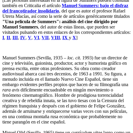
[Las personas interesadas en la figura de Summers pueden consultar
también en Criticalia el artículo
Manuel Summers: bajo el disfraz
del francotirador insolidario
, del que es autor el profesor Rafael
Utrera Macías, así como la serie de artículos genéricamente titulados
"Una película de Summers": análisis del cine dirigido por
Manuel Summers
, del autor de estas líneas, que pueden ser
visitados pulsando en estos enlaces de los correspondientes artículos:
I
,
II
,
III
,
IV
,
V
,
VI
,
VII
,
VIII
,
IX
y
X
]
Manuel Summers (Sevilla, 1935 –
loc. cit
. 1993) fue un director de
cine y televisión, guionista, productor, actor y humorista gráfico en
prensa escrita, entre otras profesiones. Su obra como creador
audiovisual abarca casi tres decenios, de 1963 a 1991. Su figura, a
menudo incluida en el llamado Nuevo Cine Español, tiene sin
embargo evidentes perfiles propios que hacen de su filmografía una
rara avis
difícilmente encuadrable en ningún movimiento o
fenómeno cinematográfico. Hombre de prodigiosa torrencialidad
creativa y de rebeldía innata, se las tuvo tiesas con la Censura del
régimen franquista y después con el gobierno de Felipe González,
además de arruinarse y enriquecerse varias veces con sus películas,
en una continua montaña rusa económica que probablemente no
tiene parangón en el cine español.
Miguel Olid (Sevilla, 1965) tiene un
currículum vitae
largo como un