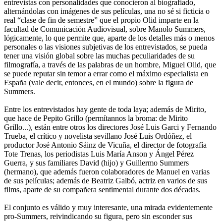
entrevistas con personalidades que conocieron al biografiado,
alternándolas con imágenes de sus películas, una no sé si ficticia o
real “clase de fin de semestre” que el propio Olid imparte en la
facultad de Comunicación Audiovisual, sobre Manolo Summers,
lógicamente, lo que permite que, aparte de los detalles más o menos
personales o las visiones subjetivas de los entrevistados, se pueda
tener una visión global sobre las muchas peculiaridades de su
filmografía, a través de las palabras de un hombre, Miguel Olid, que
se puede reputar sin temor a errar como el máximo especialista en
España (vale decir, entonces, en el mundo) sobre la figura de
Summers.
Entre los entrevistados hay gente de toda laya; además de Mirito,
que hace de Pepito Grillo (permítannos la broma: de Mirito
Grillo...), están entre otros los directores José Luis Garci y Fernando
Trueba, el crítico y novelista sevillano José Luis Ordóñez, el
productor José Antonio Sáinz de Vicuña, el director de fotografía
Tote Trenas, los periodistas Luis María Anson y Ángel Pérez
Guerra, y sus familiares David (hijo) y Guillermo Summers
(hermano), que además fueron colaboradores de Manuel en varias
de sus películas; además de Beatriz Galbó, actriz en varios de sus
films, aparte de su compañera sentimental durante dos décadas.
El conjunto es válido y muy interesante, una mirada evidentemente
pro-Summers, reivindicando su figura, pero sin esconder sus