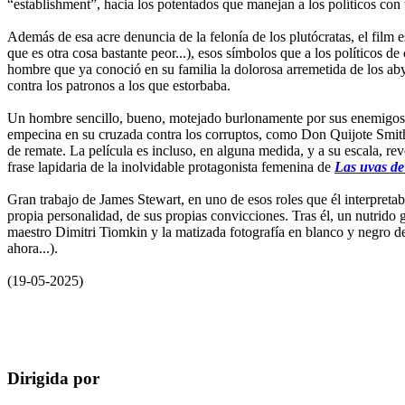
“establishment”, hacia los potentados que manejan a los políticos con t
Además de esa acre denuncia de la felonía de los plutócratas, el film 
que es otra cosa bastante peor...), esos símbolos que a los políticos de
hombre que ya conoció en su familia la dolorosa arremetida de los aby
contra los patronos a los que estorbaba.
Un hombre sencillo, bueno, motejado burlonamente por sus enemigos
empecina en su cruzada contra los corruptos, como Don Quijote Smith, 
de remate. La película es incluso, en alguna medida, y a su escala, r
frase lapidaria de la inolvidable protagonista femenina de
Las uvas de 
Gran trabajo de James Stewart, en uno de esos roles que él interpreta
propia personalidad, de sus propias convicciones. Tras él, un nutrid
maestro Dimitri Tiomkin y la matizada fotografía en blanco y negro de
ahora...).
(19-05-2025)
Dirigida por