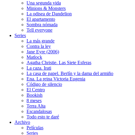
Una segunda vida
Minions & Monsters
La odisea de Dandelion
El apartamento
Sombra nómada
Tell everyone
Series
La más grande
Contra la ley
Jane Eyre (2006)
Matlock
Agatha Christie. Las Siete Esferas
La caza. Irati
La casa de papel. Berlín y la dama del armiño
Ena. La reina Victoria Eugenia
Código de silencio
El Centro
Bookish
8 meses
Terra Alta
Escandalosas
Todo esto te daré
Archivo
Películas
Series