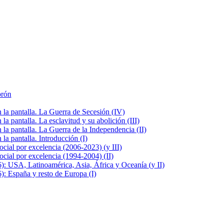
brón
la pantalla. La Guerra de Secesión (IV)
 pantalla. La esclavitud y su abolición (III)
la pantalla. La Guerra de la Independencia (II)
a pantalla. Introducción (I)
cial por excelencia (2006-2023) (y III)
cial por excelencia (1994-2004) (II)
: USA, Latinoamérica, Asia, África y Oceanía (y II)
: España y resto de Europa (I)