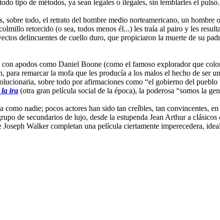
odo tipo de métodos, ya sean legales o ilegales, sin temblarles el pulso.
es, sobre todo, el retrato del hombre medio norteamericano, un hombre or
 colmillo retorcido (o sea, todos menos él...) les traía al pairo y les re
ectos delincuentes de cuello duro, que propiciaron la muerte de su pad
 con apodos como Daniel Boone (como el famoso explorador que colon
para remarcar la mofa que les producía a los malos el hecho de ser un 
evolucionaria, sobre todo por afirmaciones como “el gobierno del pueblo
la ira
(otra gran película social de la época), la poderosa “somos la g
ba como nadie; pocos actores han sido tan creíbles, tan convincentes, e
o grupo de secundarios de lujo, desde la estupenda Jean Arthur a clás
 Joseph Walker completan una película ciertamente imperecedera, ideal 