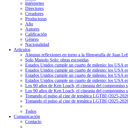
Intérpretes
Directores
Creadores
Productoras
Año
Autores
Calificación
Género
Nacionalidad
Articulos
Algunas reflexiones en torno a la filmografía de Juan Le
Solo Manolo Solo: obras escogidas
Estados Unidos cumple un cuarto de milenio: los USA en 
Estados Unidos cumple un cuarto de milenio: los USA en la
Estados Unidos cumple un cuarto de milenio: los USA en 
Estados Unidos cumple un cuarto de milenio: los USA en l
Los 90 años de Ken Loach, el cineasta del compromiso so
Los 90 años de Ken Loach, el cineasta del compromiso so
Tomando el pulso al cine de temática LGTBI (2025-2026)
Tomando el pulso al cine de temática LGTBI (2025-2026)
Todos
Comunicación
Contacto