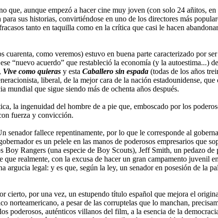
o que, aunque empezó a hacer cine muy joven (con solo 24 añitos, en 19
ara sus historias, convirtiéndose en uno de los directores más popular
racasos tanto en taquilla como en la crítica que casi le hacen abandonar
los cuarenta, como veremos) estuvo en buena parte caracterizado por ser
e “nuevo acuerdo” que restableció la economía (y la autoestima...) del 
,
Vive como quieras
y esta
Caballero sin espada
(todas de los años trei
eneracionista, liberal, de la mejor cara de la nación estadounidense, que
ncia mundial que sigue siendo más de ochenta años después.
ca, la ingenuidad del hombre de a pie que, emboscado por los poderoso
on fuerza y convicción.
n senador fallece repentinamente, por lo que le corresponde al goberna
el gobernador es un pelele en las manos de poderosos empresarios que sop
os Boy Rangers (una especie de Boy Scouts), Jeff Smith, un pedazo de pa
e que realmente, con la excusa de hacer un gran campamento juvenil en 
una argucia legal: y es que, según la ley, un senador en posesión de la
or cierto, por una vez, un estupendo título español que mejora el origin
tico norteamericano, a pesar de las corruptelas que lo manchan, precis
os poderosos, auténticos villanos del film, a la esencia de la democracia