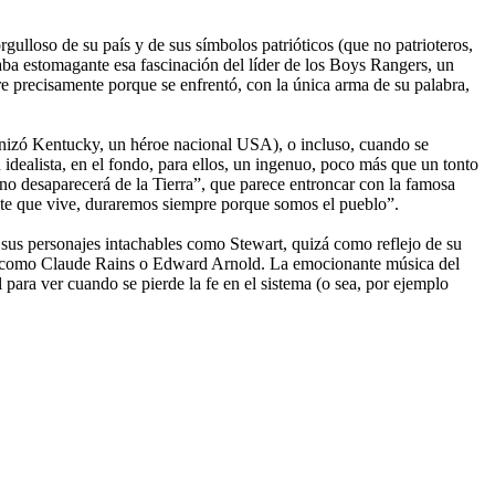
gulloso de su país y de sus símbolos patrióticos (que no patrioteros,
sultaba estomagante esa fascinación del líder de los Boys Rangers, un
re precisamente porque se enfrentó, con la única arma de su palabra,
izó Kentucky, un héroe nacional USA), o incluso, cuando se
idealista, en el fondo, para ellos, un ingenuo, poco más que un tonto
 no desaparecerá de la Tierra”, que parece entroncar con la famosa
ente que vive, duraremos siempre porque somos el pueblo”.
n sus personajes intachables como Stewart, quizá como reflejo de su
icos como Claude Rains o Edward Arnold. La emocionante música del
para ver cuando se pierde la fe en el sistema (o sea, por ejemplo