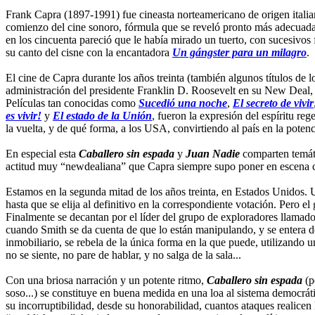
Frank Capra (1897-1991) fue cineasta norteamericano de origen italian
comienzo del cine sonoro, fórmula que se reveló pronto más adecuada p
en los cincuenta pareció que le había mirado un tuerto, con sucesivos f
su canto del cisne con la encantadora
Un gángster para un milagro
.
El cine de Capra durante los años treinta (también algunos títulos de 
administración del presidente Franklin D. Roosevelt en su New Deal, es
Películas tan conocidas como
Sucedió una noche
,
El secreto de vivir
es vivir!
y
El estado de la Unión
, fueron la expresión del espíritu reg
la vuelta, y de qué forma, a los USA, convirtiendo al país en la pote
En especial esta
Caballero sin espada
y
Juan Nadie
comparten temáti
actitud muy “newdealiana” que Capra siempre supo poner en escena c
Estamos en la segunda mitad de los años treinta, en Estados Unidos. U
hasta que se elija al definitivo en la correspondiente votación. Pero 
Finalmente se decantan por el líder del grupo de exploradores llamad
cuando Smith se da cuenta de que lo están manipulando, y se entera d
inmobiliario, se rebela de la única forma en la que puede, utilizando 
no se siente, no pare de hablar, y no salga de la sala...
Con una briosa narración y un potente ritmo,
Caballero sin espada
(p
soso...) se constituye en buena medida en una loa al sistema democrá
su incorruptibilidad, desde su honorabilidad, cuantos ataques realicen l