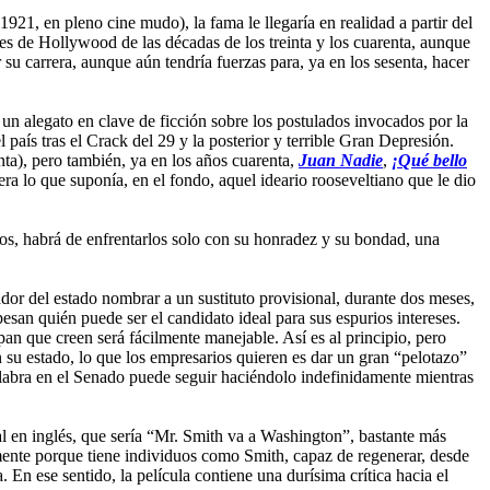
21, en pleno cine mudo), la fama le llegaría en realidad a partir del
es de Hollywood de las décadas de los treinta y los cuarenta, aunque
 su carrera, aunque aún tendría fuerzas para, ya en los sesenta, hacer
 un alegato en clave de ficción sobre los postulados invocados por la
país tras el Crack del 29 y la posterior y terrible Gran Depresión.
nta), pero también, ya en los años cuarenta,
Juan Nadie
,
¡Qué bello
 era lo que suponía, en el fondo, aquel ideario rooseveltiano que le dio
s, habrá de enfrentarlos solo con su honradez y su bondad, una
dor del estado nombrar a un sustituto provisional, durante dos meses,
esan quién puede ser el candidato ideal para sus espurios intereses.
n que creen será fácilmente manejable. Así es al principio, pero
su estado, lo que los empresarios quieren es dar un gran “pelotazo”
 palabra en el Senado puede seguir haciéndolo indefinidamente mientras
al en inglés, que sería “Mr. Smith va a Washington”, bastante más
amente porque tiene individuos como Smith, capaz de regenerar, desde
. En ese sentido, la película contiene una durísima crítica hacia el