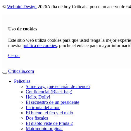
©
Webbin' Design
2026
A día de hoy Criticalia posee un acervo de 64
Uso de cookies
Este sitio web utiliza cookies para que usted tenga la mejor exper
nuestra
política de cookies
, pinche el enlace para mayor informaci
Cerrar
Criticalia.com
Peliculas
Si me voy, ¿me echarán de menos?
Confidencial (Black bag)
Hello, Dolly!
El secuestro de un presidente
La ironía del amor
El bueno, el feo y el malo
Dos fiscales
El diablo viste de Prada 2
Matrimonio original