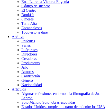
Ena. La reina Victoria Eugenia
Código de silencio
El Centro
Bookish
8 meses
Terra Alta
Escandalosas
Todo esto te daré
Archivo
Películas
Series
Intérpretes
Directores
Creadores
Productoras
Año
Autores
Calificación
Género
Nacionalidad
Articulos
Algunas reflexiones en torno a la filmografía de Juan
Lebrón
Solo Manolo Solo: obras escogidas
Estados Unidos cumple un cuarto de milenio: los USA