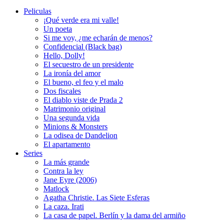
Peliculas
¡Qué verde era mi valle!
Un poeta
Si me voy, ¿me echarán de menos?
Confidencial (Black bag)
Hello, Dolly!
El secuestro de un presidente
La ironía del amor
El bueno, el feo y el malo
Dos fiscales
El diablo viste de Prada 2
Matrimonio original
Una segunda vida
Minions & Monsters
La odisea de Dandelion
El apartamento
Series
La más grande
Contra la ley
Jane Eyre (2006)
Matlock
Agatha Christie. Las Siete Esferas
La caza. Irati
La casa de papel. Berlín y la dama del armiño