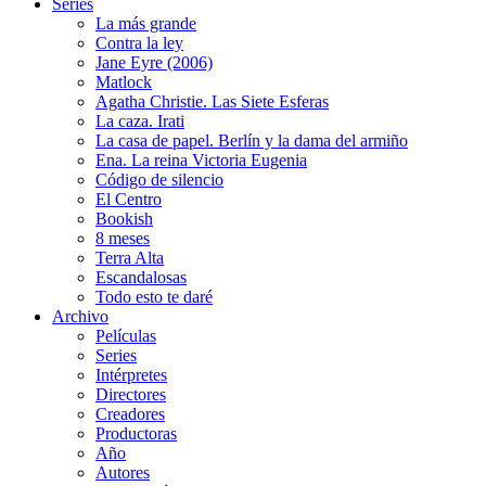
Series
La más grande
Contra la ley
Jane Eyre (2006)
Matlock
Agatha Christie. Las Siete Esferas
La caza. Irati
La casa de papel. Berlín y la dama del armiño
Ena. La reina Victoria Eugenia
Código de silencio
El Centro
Bookish
8 meses
Terra Alta
Escandalosas
Todo esto te daré
Archivo
Películas
Series
Intérpretes
Directores
Creadores
Productoras
Año
Autores