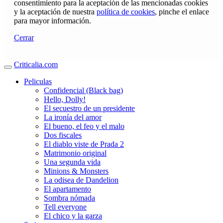
consentimiento para la aceptación de las mencionadas cookies
y la aceptación de nuestra
política de cookies
, pinche el enlace
para mayor información.
Cerrar
Criticalia.com
Peliculas
Confidencial (Black bag)
Hello, Dolly!
El secuestro de un presidente
La ironía del amor
El bueno, el feo y el malo
Dos fiscales
El diablo viste de Prada 2
Matrimonio original
Una segunda vida
Minions & Monsters
La odisea de Dandelion
El apartamento
Sombra nómada
Tell everyone
El chico y la garza