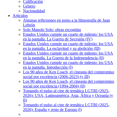
Calificación
Género
Nacionalidad
Articulos
Algunas reflexiones en torno a la filmografía de Juan
Lebrón
Solo Manolo Solo: obras escogidas
Estados Unidos cumple un cuarto de milenio: los USA
en la pantalla. La Guerra de Secesión (IV)
Estados Unidos cumple un cuarto de milenio: los USA
en la pantalla. La esclavitud y su abolición (III)
Estados Unidos cumple un cuarto de milenio: los USA
en la pantalla. La Guerra de la Independencia (II)
Estados Unidos cumple un cuarto de milenio: los USA
en la pantalla. Introducción (I)
Los 90 años de Ken Loach, el cineasta del compromiso
social por excelencia (2006-2023) (y III)
Los 90 años de Ken Loach, el cineasta del compromiso
social por excelencia (1994-2004) (II)
Tomando el pulso al cine de temática LGTBI (2025-
2026): USA, Latinoamérica, Asia, África y Oceanía (y
II)
Tomando el pulso al cine de temática LGTBI (2025-
2026): España y resto de Europa (I)