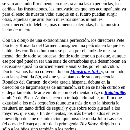
se van anclando firmemente en nuestra alma las experiencias, los
cariños, las frustraciones, las motivaciones que nos acompañarán ya
para el resto de nuestra vida; aunque en el futuro puedan surgir
otras, aquellas que arrullaron nuestros sueños infantiles
permanecerán indelebles, más o menos soterradas, hasta nuestro
lecho de muerte.
Con un dibujo de una extraordinaria perfección, los directores Pete
Docter y Ronaldo del Carmen consiguen una película en la que los
habituales conflictos humanos se pasan por el tamiz de nuestra
mente, donde todo se procesa, donde todo tiene un por qué, aunque
ese por qué puedan ser una serie de carambolas que desembocan en
decisiones quizá no suficientemente analizadas por el individuo.
Docter ya nos había convencido con
Monstruos S.A.
y, sobre todo,
con la espléndida
Up
, así que ya sabíamos de su competencia.
Ronaldo del Carmen, de obvia gracia hispana, debuta en la
dirección de largometrajes de animación, si bien se había curtido en
el departamento de arte en films como el mentado
Up
o
Ratatouille
,
también de Pixar. Ambos hacen un trabajo admirable, un film que
extasiará a los más pequeños (aunque a más de uno la historia le
resultará un tanto difícil de seguir) y que sobre todo gustará a los
mayores, que son, a fin de cuentas, los más beneficiados en este
nuevo tipo de cine de animación que puso de moda John Lasseter
(el
boss
de Pixar) a partir de la primigenia
Toy Story
, dirigido no
sólo a los hijos sino también a los padres.