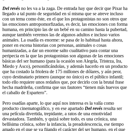
Del revés
no les va a la zaga. De entrada hay que decir que Pixar ha
llegado a tal punto de seguridad en sí misma que se atreve incluso
con un tema como éste, en el que los protagonistas no son otros que
las emociones antropomorfizadas, es decir, las emociones con forma
humana, en principio las de un bebé en su camino hasta la pubertad,
aunque también veremos las de algunos adultos e incluso varios
animales. La osadía es enorme: se pasa de lo habitual hasta ahora,
poner en escena historias con personas, animales o cosas
humanizadas, a dar un enorme salto cualitativo para contar una
peripecia en la que las protagonistas son algunas de las emociones
básicas del ser humano (para la ocasión son Alegría, Tristeza, Ira,
Miedo y Asco), personificándolas, y además hacerlo en un producto
que ha costado la friolera de 175 millones de dólares, y aún peor,
cuyo destinatario primero (aunque no único) es el público infantil;
todo ello requiere unos redaños que, por decirlo con la brutal frase
hecha madrileña, confirma que sus fautores “tienen más huevos que
el caballo de Espartero”.
Pero osadías aparte, lo que aquí nos interesa es la valía como
producto cinematográfico, y en ese apartado
Del revés
resulta ser
una película divertida, trepidante, a ratos de una emotividad
devastadora. También, y quizá sobre todo, es una crónica, una
bellísima crónica, sobre la infancia, la preadolescencia, ese tiempo
amado en el que se va fijando el carácter del ser humano, en el que