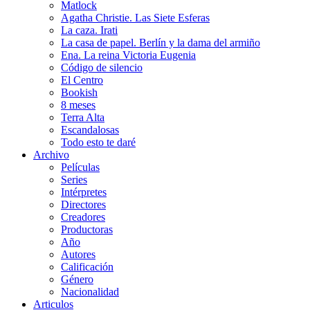
Matlock
Agatha Christie. Las Siete Esferas
La caza. Irati
La casa de papel. Berlín y la dama del armiño
Ena. La reina Victoria Eugenia
Código de silencio
El Centro
Bookish
8 meses
Terra Alta
Escandalosas
Todo esto te daré
Archivo
Películas
Series
Intérpretes
Directores
Creadores
Productoras
Año
Autores
Calificación
Género
Nacionalidad
Articulos