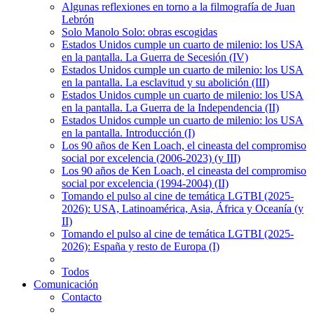
Algunas reflexiones en torno a la filmografía de Juan
Lebrón
Solo Manolo Solo: obras escogidas
Estados Unidos cumple un cuarto de milenio: los USA
en la pantalla. La Guerra de Secesión (IV)
Estados Unidos cumple un cuarto de milenio: los USA
en la pantalla. La esclavitud y su abolición (III)
Estados Unidos cumple un cuarto de milenio: los USA
en la pantalla. La Guerra de la Independencia (II)
Estados Unidos cumple un cuarto de milenio: los USA
en la pantalla. Introducción (I)
Los 90 años de Ken Loach, el cineasta del compromiso
social por excelencia (2006-2023) (y III)
Los 90 años de Ken Loach, el cineasta del compromiso
social por excelencia (1994-2004) (II)
Tomando el pulso al cine de temática LGTBI (2025-
2026): USA, Latinoamérica, Asia, África y Oceanía (y
II)
Tomando el pulso al cine de temática LGTBI (2025-
2026): España y resto de Europa (I)
Todos
Comunicación
Contacto