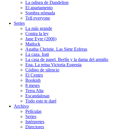
La odisea de Dandelion
El apartamento
Sombra nómada
Tell everyone
Series
La más grande
Contra la ley
Jane Eyre (2006)
Matlock
Agatha Christie. Las Siete Esferas
La caza. Irati
La casa de papel. Berlín y la dama del armiño
Ena. La reina Victoria Eugenia
Código de silencio
El Centro
Bookish
8 meses
Terra Alta
Escandalosas
Todo esto te daré
Archivo
Películas
Series
Intérpretes
Directores