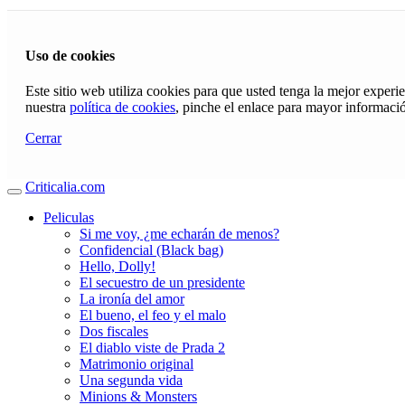
Uso de cookies
Este sitio web utiliza cookies para que usted tenga la mejor exper
nuestra
política de cookies
, pinche el enlace para mayor informaci
Cerrar
Criticalia.com
Peliculas
Si me voy, ¿me echarán de menos?
Confidencial (Black bag)
Hello, Dolly!
El secuestro de un presidente
La ironía del amor
El bueno, el feo y el malo
Dos fiscales
El diablo viste de Prada 2
Matrimonio original
Una segunda vida
Minions & Monsters