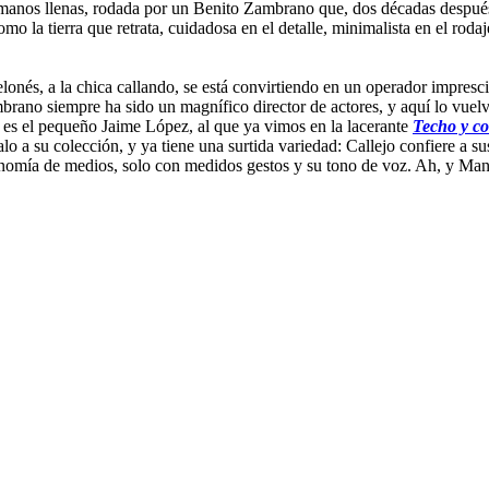
 manos llenas, rodada por un Benito Zambrano que, dos décadas después
omo la tierra que retrata, cuidadosa en el detalle, minimalista en el roda
lonés, a la chica callando, se está convirtiendo en un operador impresc
ambrano siempre ha sido un magnífico director de actores, y aquí lo vue
sa es el pequeño Jaime López, al que ya vimos en la lacerante
Techo y c
 a su colección, y ya tiene una surtida variedad: Callejo confiere a su
 economía de medios, solo con medidos gestos y su tono de voz. Ah, y Ma