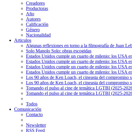
Creadores
Productoras
Año
Autores
Calificación
Género
Nacionalidad
Articulos
Algunas reflexiones en torno a la filmografía de Juan Le
Solo Manolo Solo: obras escogidas
Estados Unidos cumple un cuarto de milenio: los USA en 
Estados Unidos cumple un cuarto de milenio: los USA en la
Estados Unidos cumple un cuarto de milenio: los USA en 
Estados Unidos cumple un cuarto de milenio: los USA en l
Los 90 años de Ken Loach, el cineasta del compromiso so
Los 90 años de Ken Loach, el cineasta del compromiso so
Tomando el pulso al cine de temática LGTBI (2025-2026)
Tomando el pulso al cine de temática LGTBI (2025-2026)
Todos
Comunicación
Contacto
Newsletter
RSS Feed