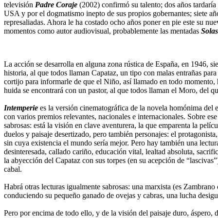
televisión
Padre Coraje
(2002) confirmó su talento; dos años tardaría
USA y por el dogmatismo inepto de sus propios gobernantes; siete año
represaliadas. Ahora le ha costado ocho años poner en pie este su nue
momentos como autor audiovisual, probablemente las mentadas
Solas
La acción se desarrolla en alguna zona rústica de España, en 1946, sie
historia, al que todos llaman Capataz, un tipo con malas entrañas para
cortijo para informarle de que el Niño, así llamado en todo momento, 
huida se encontrará con un pastor, al que todos llaman el Moro, del que
Intemperie
es la versión cinematográfica de la novela homónima del es
con varios premios relevantes, nacionales e internacionales. Sobre e
sabrosas: está la visión en clave aventurera, la que emparenta la pelí
duelos y paisaje desertizado, pero también personajes: el protagonista
sin cuya existencia el mundo sería mejor. Pero hay también una lectur
desinteresada, callado cariño, educación vital, lealtad absoluta, sacri
la abyección del Capataz con sus torpes (en su acepción de “lascivas”)
cabal.
Habrá otras lecturas igualmente sabrosas: una marxista (es Zambrano qu
conduciendo su pequeño ganado de ovejas y cabras, una lucha desigual,
Pero por encima de todo ello, y de la visión del paisaje duro, áspero, 