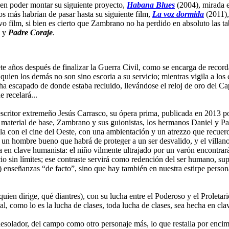
 en poder montar su siguiente proyecto,
Habana Blues
(2004), mirada e
s más habrían de pasar hasta su siguiente film,
La voz dormida
(2011),
vo film, si bien es cierto que Zambrano no ha perdido en absoluto las t
y
Padre Coraje
.
te años después de finalizar la Guerra Civil, como se encarga de record
 quien los demás no son sino escoria a su servicio; mientras vigila a l
ha escapado de donde estaba recluido, llevándose el reloj de oro del Cap
 recelará...
critor extremeño Jesús Carrasco, su ópera prima, publicada en 2013 por 
se material de base, Zambrano y sus guionistas, los hermanos Daniel y 
cula con el cine del Oeste, con una ambientación y un atrezzo que recue
, un hombre bueno que habrá de proteger a un ser desvalido, y el villan
a en clave humanista: el niño vilmente ultrajado por un varón encontrar
ficio sin límites; ese contraste servirá como redención del ser humano, 
 enseñanzas “de facto”, sino que hay también en nuestra estirpe persona
ien dirige, qué diantres), con su lucha entre el Poderoso y el Proletario
 como lo es la lucha de clases, toda lucha de clases, sea hecha en cla
desolador, del campo como otro personaje más, lo que restalla por encima