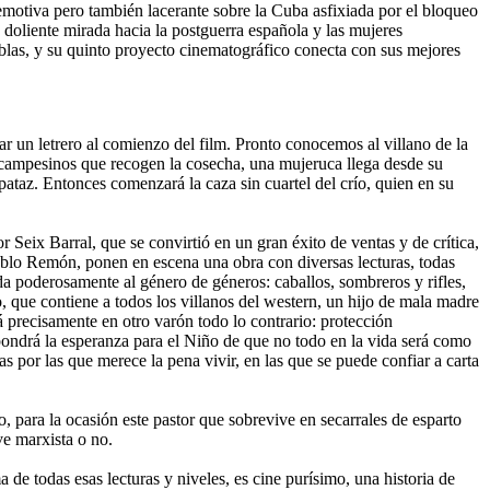
motiva pero también lacerante sobre la Cuba asfixiada por el bloqueo
 doliente mirada hacia la postguerra española y las mujeres
ablas, y su quinto proyecto cinematográfico conecta con sus mejores
ar un letrero al comienzo del film. Pronto conocemos al villano de la
os campesinos que recogen la cosecha, una mujeruca llega desde su
ataz. Entonces comenzará la caza sin cuartel del crío, quien en su
Seix Barral, que se convirtió en un gran éxito de ventas y de crítica,
Pablo Remón, ponen en escena una obra con diversas lecturas, todas
rda poderosamente al género de géneros: caballos, sombreros y rifles,
o, que contiene a todos los villanos del western, un hijo de mala madre
á precisamente en otro varón todo lo contrario: protección
supondrá la esperanza para el Niño de que no todo en la vida será como
s por las que merece la pena vivir, en las que se puede confiar a carta
, para la ocasión este pastor que sobrevive en secarrales de esparto
ve marxista o no.
 de todas esas lecturas y niveles, es cine purísimo, una historia de