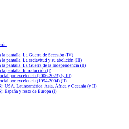
brón
la pantalla. La Guerra de Secesión (IV)
 pantalla. La esclavitud y su abolición (III)
la pantalla. La Guerra de la Independencia (II)
a pantalla. Introducción (I)
cial por excelencia (2006-2023) (y III)
cial por excelencia (1994-2004) (II)
: USA, Latinoamérica, Asia, África y Oceanía (y II)
: España y resto de Europa (I)