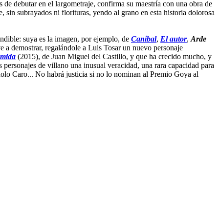
 de debutar en el largometraje, confirma su maestría con una obra de
je, sin subrayados ni florituras, yendo al grano en esta historia dolorosa
indible: suya es la imagen, por ejemplo, de
Caníbal
,
El autor
,
Arde
lve a demostrar, regalándole a Luis Tosar un nuevo personaje
omida
(2015), de Juan Miguel del Castillo, y que ha crecido mucho, y
s personajes de villano una inusual veracidad, una rara capacidad para
nolo Caro... No habrá justicia si no lo nominan al Premio Goya al