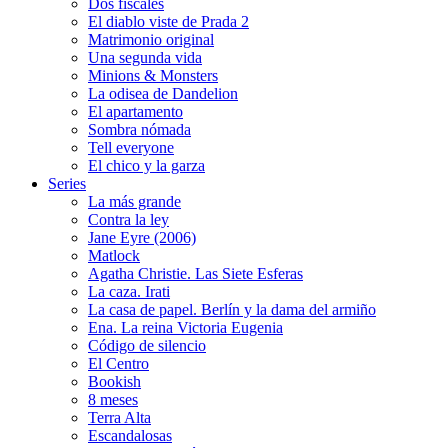
Dos fiscales
El diablo viste de Prada 2
Matrimonio original
Una segunda vida
Minions & Monsters
La odisea de Dandelion
El apartamento
Sombra nómada
Tell everyone
El chico y la garza
Series
La más grande
Contra la ley
Jane Eyre (2006)
Matlock
Agatha Christie. Las Siete Esferas
La caza. Irati
La casa de papel. Berlín y la dama del armiño
Ena. La reina Victoria Eugenia
Código de silencio
El Centro
Bookish
8 meses
Terra Alta
Escandalosas