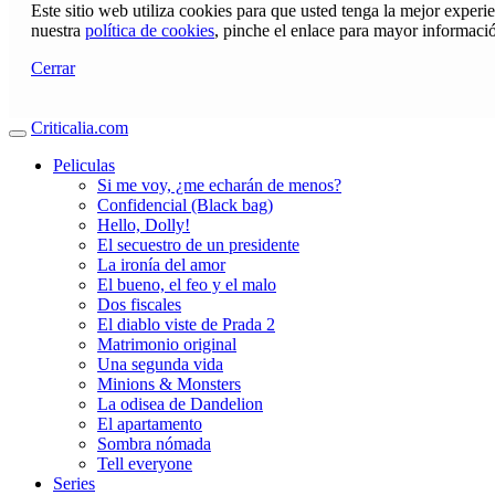
Este sitio web utiliza cookies para que usted tenga la mejor exper
nuestra
política de cookies
, pinche el enlace para mayor informaci
Cerrar
Criticalia.com
Peliculas
Si me voy, ¿me echarán de menos?
Confidencial (Black bag)
Hello, Dolly!
El secuestro de un presidente
La ironía del amor
El bueno, el feo y el malo
Dos fiscales
El diablo viste de Prada 2
Matrimonio original
Una segunda vida
Minions & Monsters
La odisea de Dandelion
El apartamento
Sombra nómada
Tell everyone
Series