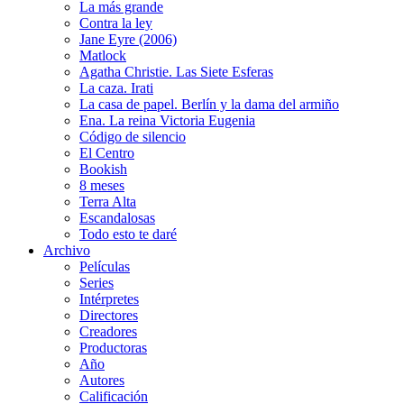
La más grande
Contra la ley
Jane Eyre (2006)
Matlock
Agatha Christie. Las Siete Esferas
La caza. Irati
La casa de papel. Berlín y la dama del armiño
Ena. La reina Victoria Eugenia
Código de silencio
El Centro
Bookish
8 meses
Terra Alta
Escandalosas
Todo esto te daré
Archivo
Películas
Series
Intérpretes
Directores
Creadores
Productoras
Año
Autores
Calificación