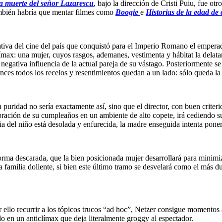
a muerte del señor Lazarescu
, bajo la dirección de Cristi Puiu, fue ot
 también habría que mentar filmes como
Boogie
e
Historias de la edad de 
ativa del cine del país que conquistó para el Imperio Romano el emperad
max: una mujer, cuyos rasgos, ademanes, vestimenta y hábitat la delata
 negativa influencia de la actual pareja de su vástago. Posteriormente s
onces todos los recelos y resentimientos quedan a un lado: sólo queda la
uridad no sería exactamente así, sino que el director, con buen criterio
bración de su cumpleaños en un ambiente de alto copete, irá cediendo su
lia del niño está desolada y enfurecida, la madre enseguida intenta pone
forma descarada, que la bien posicionada mujer desarrollará para minimiza
a familia doliente, si bien este último tramo se desvelará como el más 
llo recurrir a los tópicos trucos “ad hoc”, Netzer consigue momentos a
do en un anticlímax que deja literalmente groggy al espectador.