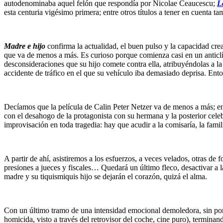
autodenominaba aquel felón que respondía por Nicolae Ceaucescu;
L
esta centuria vigésimo primera; entre otros títulos a tener en cuenta
Madre e hijo
confirma la actualidad, el buen pulso y la capacidad cre
que va de menos a más. Es curioso porque comienza casi en un anticlí
desconsideraciones que su hijo comete contra ella, atribuyéndolas a la
accidente de tráfico en el que su vehículo iba demasiado deprisa. Ent
Decíamos que la película de Calin Peter Netzer va de menos a más; en p
con el desahogo de la protagonista con su hermana y la posterior cele
improvisación en toda tragedia: hay que acudir a la comisaría, la fami
A partir de ahí, asistiremos a los esfuerzos, a veces velados, otras de 
presiones a jueces y fiscales… Quedará un último fleco, desactivar a l
madre y su tiquismiquis hijo se dejarán el corazón, quizá el alma.
Con un último tramo de una intensidad emocional demoledora, sin por e
homicida, visto a través del retrovisor del coche, cine puro), terminan