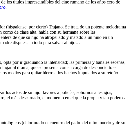
ro de los títulos imprescindibles del cine rumano de los años cero de
oro
.
or (hispalense, por cierto) Trajano. Se trata de un potente melodrama
n como de clase alta, habla con su hermana sobre las
e entera de que su hijo ha atropellado y matado a un niño en un
 madre dispuesta a todo para salvar al hijo…
, opta por ir graduando la intensidad; las primeras y banales escenas,
 lugar al drama, que se presenta con su carga de desconcierto e
r los medios para quitar hierro a los hechos imputados a su retoño.
r los actos de su hijo: favores a policías, sobornos a testigos,
duro, el más descarnado, el momento en el que la propia y tan poderosa
ntológicos (el torturado encuentro del padre del niño muerto y de su