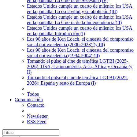
en la pantalla. La Guerra de Secesión (IV)
Estados Unidos cumple un cuarto de milenio: los USA
en la pantalla. La esclavitud y su abolición (III)
Estados Unidos cumple un cuarto de milenio: los USA
en la pantalla. La Guerra de la Independencia (II)
Estados Unidos cumple un cuarto de milenio: los USA
en la pantalla. Introducción (I)
Los 90 años de Ken Loach, el cineasta del compromiso
social por excelencia (2006-2023) (y III)
Los 90 años de Ken Loach, el cineasta del compromiso
social por excelencia (1994-2004) (II)
Tomando el pulso al cine de temática LGTBI (2025-
2026): USA, Latinoamérica, Asia, África y Oceanía (y
II)
Tomando el pulso al cine de temática LGTBI (2025-
2026): España y resto de Europa (I)
Todos
Comunicación
Contacto
Newsletter
RSS Feed