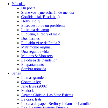
Peliculas
Un poeta
Si me voy, ¿me echarán de menos?
Confidencial (Black bag)
Hello, Dolly!
El secuestro de un presidente
La ironía del amor
El bueno, el feo y el malo
Dos fiscales
El diablo viste de Prada 2
Matrimonio original
Una segunda vida
Minions & Monsters
La odisea de Dandelion
El apartamento
Sombra nómada
Series
La más grande
Contra la ley
Jane Eyre (2006)
Matlock
Agatha Christie. Las Siete Esferas
La caza. Irati
La casa de papel. Berlín y la dama del armiño
Ena. La reina Victoria Eugenia