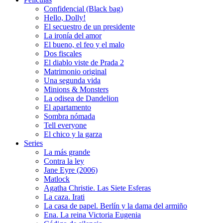
Confidencial (Black bag)
Hello, Dolly!
El secuestro de un presidente
La ironía del amor
El bueno, el feo y el malo
Dos fiscales
El diablo viste de Prada 2
Matrimonio original
Una segunda vida
Minions & Monsters
La odisea de Dandelion
El apartamento
Sombra nómada
Tell everyone
El chico y la garza
Series
La más grande
Contra la ley
Jane Eyre (2006)
Matlock
Agatha Christie. Las Siete Esferas
La caza. Irati
La casa de papel. Berlín y la dama del armiño
Ena. La reina Victoria Eugenia