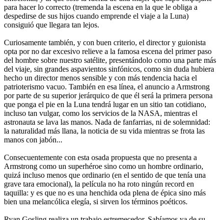
para hacer lo correcto (tremenda la escena en la que le obliga a
despedirse de sus hijos cuando emprende el viaje a la Luna)
consiguió que llegara tan lejos.
Curiosamente también, y con buen criterio, el director y guionista
opta por no dar excesivo relieve a la famosa escena del primer paso
del hombre sobre nuestro satélite, presentándolo como una parte más
del viaje, sin grandes aspavientos sinfónicos, como sin duda hubiera
hecho un director menos sensible y con más tendencia hacia el
patrioterismo vacuo. También en esa línea, el anuncio a Armstrong
por parte de su superior jerárquico de que él será la primera persona
que ponga el pie en la Luna tendrá lugar en un sitio tan cotidiano,
incluso tan vulgar, como los servicios de la NASA, mientras el
astronauta se lava las manos. Nada de fanfarrias, ni de solemnidad:
la naturalidad más llana, la noticia de su vida mientras se frota las
manos con jabón...
Consecuentemente con esta osada propuesta que no presenta a
Armstrong como un superhéroe sino como un hombre ordinario,
quizá incluso menos que ordinario (en el sentido de que tenía una
grave tara emocional), la película no ha roto ningún record en
taquilla: y es que no es una henchida oda plena de épica sino más
bien una melancólica elegía, si sirven los términos poéticos.
Ryan Gosling realiza un trabajo estremecedor. Sabíamos ya de su