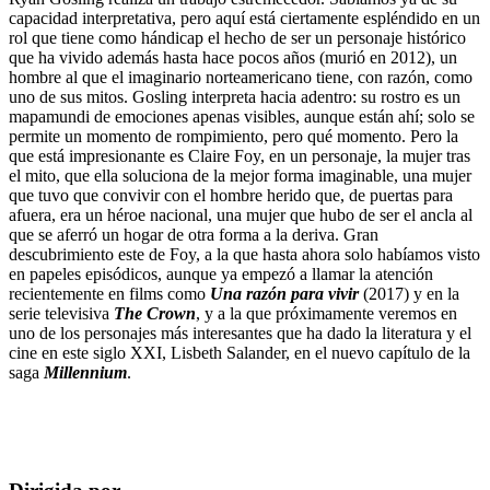
capacidad interpretativa, pero aquí está ciertamente espléndido en un
rol que tiene como hándicap el hecho de ser un personaje histórico
que ha vivido además hasta hace pocos años (murió en 2012), un
hombre al que el imaginario norteamericano tiene, con razón, como
uno de sus mitos. Gosling interpreta hacia adentro: su rostro es un
mapamundi de emociones apenas visibles, aunque están ahí; solo se
permite un momento de rompimiento, pero qué momento. Pero la
que está impresionante es Claire Foy, en un personaje, la mujer tras
el mito, que ella soluciona de la mejor forma imaginable, una mujer
que tuvo que convivir con el hombre herido que, de puertas para
afuera, era un héroe nacional, una mujer que hubo de ser el ancla al
que se aferró un hogar de otra forma a la deriva. Gran
descubrimiento este de Foy, a la que hasta ahora solo habíamos visto
en papeles episódicos, aunque ya empezó a llamar la atención
recientemente en films como
Una razón para vivir
(2017) y en la
serie televisiva
The Crown
, y a la que próximamente veremos en
uno de los personajes más interesantes que ha dado la literatura y el
cine en este siglo XXI, Lisbeth Salander, en el nuevo capítulo de la
saga
Millennium
.