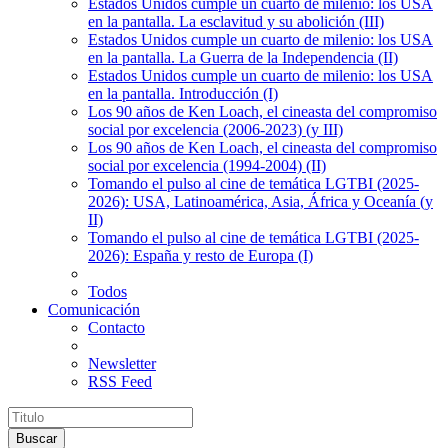
Estados Unidos cumple un cuarto de milenio: los USA
en la pantalla. La esclavitud y su abolición (III)
Estados Unidos cumple un cuarto de milenio: los USA
en la pantalla. La Guerra de la Independencia (II)
Estados Unidos cumple un cuarto de milenio: los USA
en la pantalla. Introducción (I)
Los 90 años de Ken Loach, el cineasta del compromiso
social por excelencia (2006-2023) (y III)
Los 90 años de Ken Loach, el cineasta del compromiso
social por excelencia (1994-2004) (II)
Tomando el pulso al cine de temática LGTBI (2025-
2026): USA, Latinoamérica, Asia, África y Oceanía (y
II)
Tomando el pulso al cine de temática LGTBI (2025-
2026): España y resto de Europa (I)
Todos
Comunicación
Contacto
Newsletter
RSS Feed
Buscar