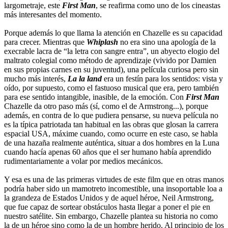
largometraje, este
First Man
, se reafirma como uno de los cineastas
más interesantes del momento.
Porque además lo que llama la atención en Chazelle es su capacidad
para crecer. Mientras que
Whiplash
no era sino una apología de la
execrable lacra de “la letra con sangre entra”, un abyecto elogio del
maltrato colegial como método de aprendizaje (vivido por Damien
en sus propias carnes en su juventud), una película curiosa pero sin
mucho más interés,
La la land
era un festín para los sentidos: vista y
oído, por supuesto, como el fastuoso musical que era, pero también
para ese sentido intangible, inasible, de la emoción. Con
First Man
Chazelle da otro paso más (sí, como el de Armstrong...), porque
además, en contra de lo que pudiera pensarse, su nueva película no
es la típica patriotada tan habitual en las obras que glosan la carrera
espacial USA, máxime cuando, como ocurre en este caso, se habla
de una hazaña realmente auténtica, situar a dos hombres en la Luna
cuando hacía apenas 60 años que el ser humano había aprendido
rudimentariamente a volar por medios mecánicos.
Y esa es una de las primeras virtudes de este film que en otras manos
podría haber sido un mamotreto incomestible, una insoportable loa a
la grandeza de Estados Unidos y de aquel héroe, Neil Armstrong,
que fue capaz de sortear obstáculos hasta llegar a poner el pie en
nuestro satélite. Sin embargo, Chazelle plantea su historia no como
la de un héroe sino como la de un hombre herido. Al principio de los