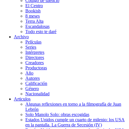
Código de silencio
El Centro
Bookish
8 meses
Terra Alta
Escandalosas
Todo esto te daré
Archivo
Películas
Series
Intérpretes
Directores
Creadores
Productoras
Año
Autores
Calificación
Género
Nacionalidad
Articulos
Algunas reflexiones en torno a la filmografía de Juan
Lebrón
Solo Manolo Solo: obras escogidas
Estados Unidos cumple un cuarto de milenio: los USA
en la pantalla. La Guerra de Secesión (IV)