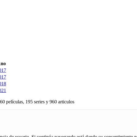
no
017
017
018
021
60 películas, 195 series y 960 articulos
iencia de usuario. Si continúa navegando está dando su consentimiento p