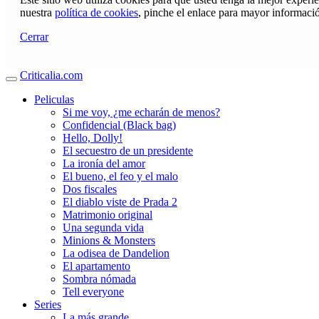
nuestra
política de cookies
, pinche el enlace para mayor informaci
Cerrar
Criticalia.com
Peliculas
Si me voy, ¿me echarán de menos?
Confidencial (Black bag)
Hello, Dolly!
El secuestro de un presidente
La ironía del amor
El bueno, el feo y el malo
Dos fiscales
El diablo viste de Prada 2
Matrimonio original
Una segunda vida
Minions & Monsters
La odisea de Dandelion
El apartamento
Sombra nómada
Tell everyone
Series
La más grande