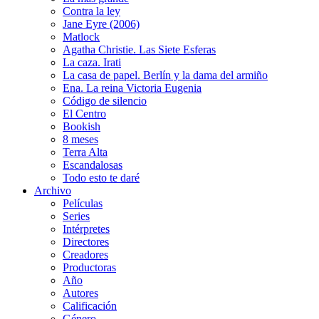
Contra la ley
Jane Eyre (2006)
Matlock
Agatha Christie. Las Siete Esferas
La caza. Irati
La casa de papel. Berlín y la dama del armiño
Ena. La reina Victoria Eugenia
Código de silencio
El Centro
Bookish
8 meses
Terra Alta
Escandalosas
Todo esto te daré
Archivo
Películas
Series
Intérpretes
Directores
Creadores
Productoras
Año
Autores
Calificación
Género