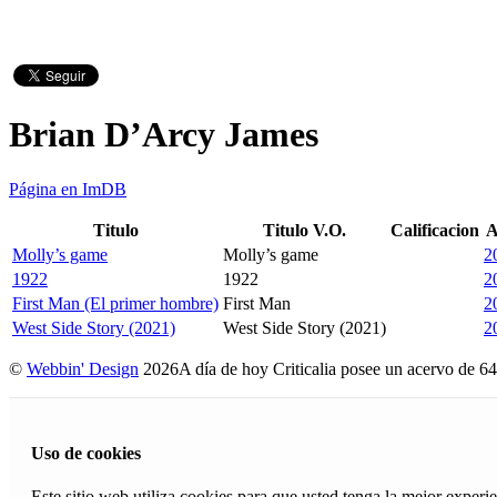
Brian D’Arcy James
Página en ImDB
Titulo
Titulo V.O.
Calificacion
A
Molly’s game
Molly’s game
2
1922
1922
2
First Man (El primer hombre)
First Man
2
West Side Story (2021)
West Side Story (2021)
2
©
Webbin' Design
2026
A día de hoy Criticalia posee un acervo de 64
Uso de cookies
Este sitio web utiliza cookies para que usted tenga la mejor exper