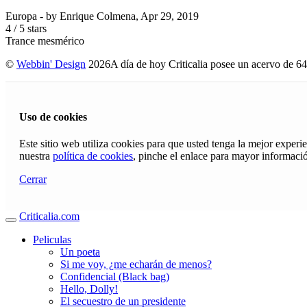
Europa
- by
Enrique Colmena
,
Apr 29, 2019
4
/
5
stars
Trance mesmérico
©
Webbin' Design
2026
A día de hoy Criticalia posee un acervo de 64
Uso de cookies
Este sitio web utiliza cookies para que usted tenga la mejor exper
nuestra
política de cookies
, pinche el enlace para mayor informaci
Cerrar
Criticalia.com
Peliculas
Un poeta
Si me voy, ¿me echarán de menos?
Confidencial (Black bag)
Hello, Dolly!
El secuestro de un presidente