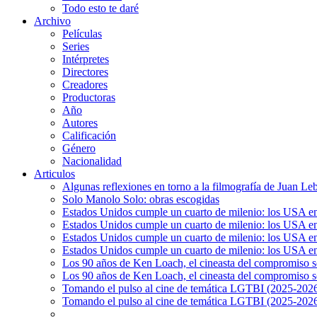
Todo esto te daré
Archivo
Películas
Series
Intérpretes
Directores
Creadores
Productoras
Año
Autores
Calificación
Género
Nacionalidad
Articulos
Algunas reflexiones en torno a la filmografía de Juan Le
Solo Manolo Solo: obras escogidas
Estados Unidos cumple un cuarto de milenio: los USA en 
Estados Unidos cumple un cuarto de milenio: los USA en la
Estados Unidos cumple un cuarto de milenio: los USA en 
Estados Unidos cumple un cuarto de milenio: los USA en l
Los 90 años de Ken Loach, el cineasta del compromiso so
Los 90 años de Ken Loach, el cineasta del compromiso so
Tomando el pulso al cine de temática LGTBI (2025-2026)
Tomando el pulso al cine de temática LGTBI (2025-2026)