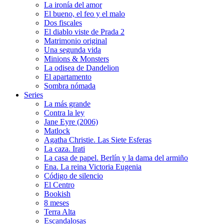
La ironía del amor
El bueno, el feo y el malo
Dos fiscales
El diablo viste de Prada 2
Matrimonio original
Una segunda vida
Minions & Monsters
La odisea de Dandelion
El apartamento
Sombra nómada
Series
La más grande
Contra la ley
Jane Eyre (2006)
Matlock
Agatha Christie. Las Siete Esferas
La caza. Irati
La casa de papel. Berlín y la dama del armiño
Ena. La reina Victoria Eugenia
Código de silencio
El Centro
Bookish
8 meses
Terra Alta
Escandalosas