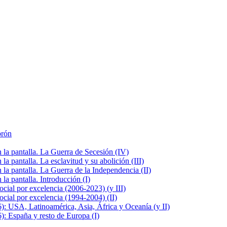
brón
la pantalla. La Guerra de Secesión (IV)
 pantalla. La esclavitud y su abolición (III)
la pantalla. La Guerra de la Independencia (II)
a pantalla. Introducción (I)
cial por excelencia (2006-2023) (y III)
cial por excelencia (1994-2004) (II)
: USA, Latinoamérica, Asia, África y Oceanía (y II)
: España y resto de Europa (I)