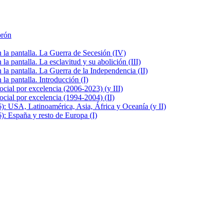
brón
la pantalla. La Guerra de Secesión (IV)
 pantalla. La esclavitud y su abolición (III)
la pantalla. La Guerra de la Independencia (II)
a pantalla. Introducción (I)
cial por excelencia (2006-2023) (y III)
cial por excelencia (1994-2004) (II)
: USA, Latinoamérica, Asia, África y Oceanía (y II)
: España y resto de Europa (I)