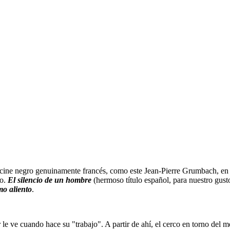
l cine negro genuinamente francés, como este Jean-Pierre Grumbach, en 
po.
El silencio de un hombre
(hermoso título español, para nuestro gusto
mo aliento
.
e ve cuando hace su "trabajo". A partir de ahí, el cerco en torno del m