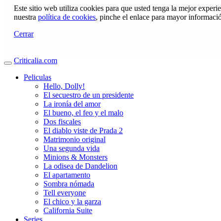
Este sitio web utiliza cookies para que usted tenga la mejor exper
nuestra
política de cookies
, pinche el enlace para mayor informaci
Cerrar
Criticalia.com
Peliculas
Hello, Dolly!
El secuestro de un presidente
La ironía del amor
El bueno, el feo y el malo
Dos fiscales
El diablo viste de Prada 2
Matrimonio original
Una segunda vida
Minions & Monsters
La odisea de Dandelion
El apartamento
Sombra nómada
Tell everyone
El chico y la garza
California Suite
Series