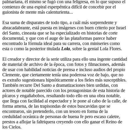
palmariana, él mismo se fugó con una feligresa, en lo que supuso el
comienzo de una espiral esperpéntica difícil de concebir por el
guionista de mente más calenturienta...
Esa suma de disparates de todo tipo, a cuál más sorprendente y
abracadabrante, está puesta en imágenes con buen criterio por Israel
del Santo, cineasta que se ha especializado en historias de corte
documental, y que con el auge de las plataformas parece haber
encontrado la fórmula ideal para su carrera, con miniseries como
esta o como la posterior titulada
Lola
, sobre la genial Lola Flores.
El creador y director de la serie utiliza para ello una ingente cantidad
de material de archivo de la época, con fotos y filmaciones, además
de usar con habilidad noticias de prensa e incluso audios del propio
Clemente, que ciertamente tenía una poderosa voz de bajo, que no
es extraño sugestionara hipnóticamente a los fieles más susceptibles.
También recurre Del Santo a dramatizaciones bien urdidas, con
actores de notable parecido con los protagonistas de esta historia de
pícaros y engañabobos, resultando todo ello en una obra notable,
que llega con facilidad al espectador y le pone al cabo de la calle, de
forma amena, de las trapisondas de estos buscavidas que se
encontraron, sin pretenderlo, con un tesoro en forma de la
credulidad oceánica de personas de buena fe pero escaso caletre,
prestos a aflojar la faltriquera creyendo con ello ganar el Reino de
los Cielos.