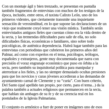
Con un montaje ágil y bien trenzado, se presentan en pantalla
también fragmentos de entrevistas con muchos de los testigos de la
época, incluido, entre otros, el taxista Calixto León, uno de los
primeros videntes, que ciertamente transmite una inquietante
sensación de verosimilitud, en lo que supone las declaraciones de un
viejo que realmente creyó tener una visión mística. También serán
entrevistados antiguos fieles que cuentan cómo era la vida dentro de
la secta, y las tremendas dificultades para salir de ella, no solo
dificultades físicas, económicas o familiares, sino sobre todo
psicológicas, de auténtica dependencia. Habrá lugar también para las
entrevistas con periodistas que cubrieron los primeros años del
Palmar, así como con expertos en el tema, psicólogos, teólogos,
españoles y extranjeros, gente muy documentada que narra con
precisión el voraz engranaje económico que puso en órbita a la
secta, pero también su inquisitorial política para manipular y
aterrorizar a los fieles, y las no siempre demasiado ocultas presiones
para que los novicios y curas jóvenes accedieran a las demandas de
ayuntamiento carnal de Clemente y su “curia”. Con buen criterio,
Del Santo (qué apellido tan propio, por cierto, para el tema...) da la
palabra también a actuales religiosos que permanecen en la secta,
que hablan sin ambages de su fe y de su creencia real en los
postulados de la Iglesia Palmariana.
El conjunto es armónico a fuer de poner en imágenes uno de esos