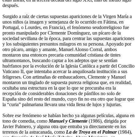
después.
Surgido a raíz de ciertas supuestas apariciones de la Virgen María a
unos niños (a imagen y semejanza de lo ocurrido en Fátima, en
Portugal, o Lourdes, en Francia), el fenómeno seudorreligioso fue
pronto manipulado por Clemente Domínguez, un pícaro de la
sociedad sevillana de la época, para centrar las supuestas apariciones
y los subsiguientes presuntos milagros en su persona. Apoyado por
otro pícaro, amigo y amante, Manuel Alonso Corral, ambos
montaron una entonces precaria comunidad cristiana de tintes
ultramontanos, buscando captar a los adeptos que se sentían
huérfanos por la evolución de la Iglesia Católica a partir del Concilio
Vaticano II, que intentaba acercar la anquilosada institución a sus
feligreses. Con artimañas de embaucadores, Clemente y Manuel
montaron un tinglado de supuesta pureza religiosa que, en realidad,
ocultaba una estructura en la que lo que se procuraba era la
recepción de considerables donaciones de pánfilos no solo de
España sino del resto del mundo, cuyo fin no era otro que lograr que
la “curia” palmariana llevara una vida llena de lujos y lujurias.
Sobre ese fenómeno se habían hecho ya algunas películas, alguna en
tono de comedia, como
Manuel y Clemente
(1986), dirigida por
Javier Palmero, y alguna otra que entraba ya directamente en los
terrenos de la astracanada, como
La de Troya en el Palmar
(1984),