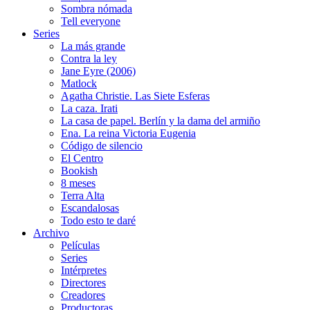
Sombra nómada
Tell everyone
Series
La más grande
Contra la ley
Jane Eyre (2006)
Matlock
Agatha Christie. Las Siete Esferas
La caza. Irati
La casa de papel. Berlín y la dama del armiño
Ena. La reina Victoria Eugenia
Código de silencio
El Centro
Bookish
8 meses
Terra Alta
Escandalosas
Todo esto te daré
Archivo
Películas
Series
Intérpretes
Directores
Creadores
Productoras