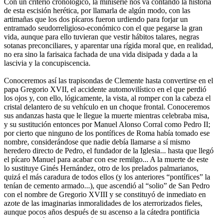
Con un criterio cronológico, la miniserie nos va contando la historia
de esta escisión herética, por llamarla de algún modo, con las
artimañas que los dos pícaros fueron urdiendo para forjar un
entramado seudorreligioso-económico con el que pegarse la gran
vida, aunque para ello tuvieran que vestir hábitos talares, negras
sotanas preconciliares, y aparentar una rígida moral que, en realidad,
no era sino la farisaica fachada de una vida disipada y dada a la
lascivia y la concupiscencia.
Conoceremos así las trapisondas de Clemente hasta convertirse en el
papa Gregorio XVII, el accidente automovilístico en el que perdió
los ojos y, con ello, lógicamente, la vista, al romper con la cabeza el
cristal delantero de su vehículo en un choque frontal. Conoceremos
sus andanzas hasta que le llegue la muerte mientras celebraba misa,
y su sustitución entonces por Manuel Alonso Corral como Pedro II;
por cierto que ninguno de los pontífices de Roma había tomado ese
nombre, considerándose que nadie debía llamarse a sí mismo
heredero directo de Pedro, el fundador de la Iglesia... hasta que llegó
el pícaro Manuel para acabar con ese remilgo... A la muerte de este
lo sustituye Ginés Hernández, otro de los prelados palmarianos,
quizá el más caradura de todos ellos (y los anteriores “pontífices” la
tenían de cemento armado...), que ascendió al “solio” de San Pedro
con el nombre de Gregorio XVIII y se constituyó de inmediato en
azote de las imaginarias inmoralidades de los aterrorizados fieles,
aunque pocos años después de su ascenso a la cátedra pontificia