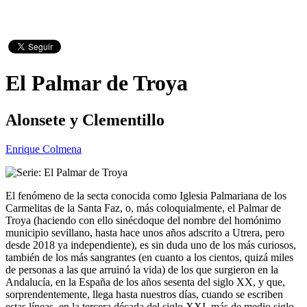
El Palmar de Troya
Alonsete y Clementillo
Enrique Colmena
El fenómeno de la secta conocida como Iglesia Palmariana de los
Carmelitas de la Santa Faz, o, más coloquialmente, el Palmar de
Troya (haciendo con ello sinécdoque del nombre del homónimo
municipio sevillano, hasta hace unos años adscrito a Utrera, pero
desde 2018 ya independiente), es sin duda uno de los más curiosos,
también de los más sangrantes (en cuanto a los cientos, quizá miles
de personas a las que arruinó la vida) de los que surgieron en la
Andalucía, en la España de los años sesenta del siglo XX, y que,
sorprendentemente, llega hasta nuestros días, cuando se escriben
estas líneas, en la tercera década del siglo XXI, más de medio siglo