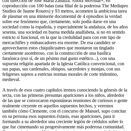
con dirección de José María Zabalza. Ahora Movistar+, en
coproducción con 100 balas (una filial de la poderosa The Mediapro
Studios de Jaume Roures) y 93 metros, acometen la ambiciosa tarea
de plasmar en una miniserie documental de 4 episodios la verdad
sobre ese fenómeno que, ciertamente, solo podía darse en una
sociedad como la española, y especialmente la andaluza, de los años
sesenta, una sociedad en buena medida analfabeta, si no en sentido
estricto sí funcional, en la que la credulidad para con este tipo de
mercachifles y embaucadores era enorme. De esa candidez se
aprovecharon estos chiquilicuatres que montaron un tinglado
ciertamente asombroso, con la construcción de una basílica
faraónica (eso sí, de un pésimo mal gusto estético...), con una
supuesta religión apartada de la Iglesia Católica convencional, con
sus papas, sus cardenales, obispos, sacerdotes y monjas, con sus
feligreses sujetos a estrictas normas morales de corte tridentino,
medieval.
A través de esos cuatro capítulos iremos conociendo la génesis de la
secta, con las primeras presuntas apariciones a los niños, alrededor
de las que se convocaron espontáneas reuniones de curiosos o gente
realmente creyente en aquellos supuestos hechos, y veremos
también cómo Clemente, con el concurso de Manuel, supo concitar
en su persona esos supuestos éxtasis, esas apariciones, para ir
formando a su alrededor una creciente legión de crédulos sobre lo
que fue cimentando su progresivamente más poderosa comunidad.