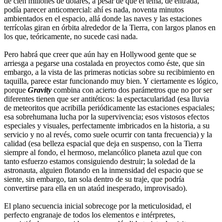
de cien millones de dólares, a pesar de que el tema, de entrada,
podía parecer anticomercial: ahí es nada, noventa minutos
ambientados en el espacio, allá donde las naves y las estaciones
terrícolas giran en órbita alrededor de la Tierra, con largos planos en
los que, teóricamente, no sucede casi nada.
Pero habrá que creer que aún hay en Hollywood gente que se
arriesga a pegarse una costalada en proyectos como éste, que sin
embargo, a la vista de las primeras noticias sobre su recibimiento en
taquilla, parece estar funcionando muy bien. Y ciertamente es lógico,
porque
Gravity
combina con acierto dos parámetros que no por ser
diferentes tienen que ser antitéticos: la espectacularidad (esa lluvia
de meteoritos que acribilla periódicamente las estaciones espaciales;
esa sobrehumana lucha por la supervivencia; esos vistosos efectos
especiales y visuales, perfectamente imbricados en la historia, a su
servicio y no al revés, como suele ocurrir con tanta frecuencia) y la
calidad (esa belleza espacial que deja en suspenso, con la Tierra
siempre al fondo, el hermoso, melancólico planeta azul que con
tanto esfuerzo estamos consiguiendo destruir; la soledad de la
astronauta, alguien flotando en la inmensidad del espacio que se
siente, sin embargo, tan sola dentro de su traje, que podría
convertirse para ella en un ataúd inesperado, improvisado).
El plano secuencia inicial sobrecoge por la meticulosidad, el
perfecto engranaje de todos los elementos e intérpretes,