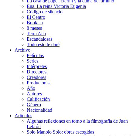
La casa de papel. Berlín y la dama del armiño
Ena. La reina Victoria Eugenia
Código de silencio
El Centro
Bookish
8 meses
Terra Alta
Escandalosas
Todo esto te daré
Archivo
Películas
Series
Intérpretes
Directores
Creadores
Productoras
Año
Autores
Calificación
Género
Nacionalidad
Articulos
Algunas reflexiones en torno a la filmografía de Juan
Lebrón
Solo Manolo Solo: obras escogidas