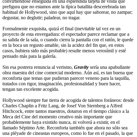
convirtiéndose enseguida en una espléndida tarjeta de visita que
prefigura que no estamos ante la típica batallita descerebrada tan
habitual de Hollywood, sino que aquí hay que saborear, no zampar;
degustar, no deglutir; paladear, no tragar.
Formalmente exquisita, quizá el final (inevitable tal vez en un
proyecto de esta envergadura: el espectador parece reclamar que a
su salida de la sala, o cuando cierra la pantalla con el ratón, le quede
en la boca un regusto amable, sin la acidez del fin que, en estos
casos, hubiera sido más probable) resulte menos verosímil y esté
pensado más para la galería.
Sin esa postrera renuncia al verismo,
Gravity
sería una apabullante
obra maestra del cine comercial moderno. Aún así, es tan buena que
reconforta que temas que pudieran parecer veneno para la taquilla,
tratados con rigor, imaginación, profesionalidad y buen hacer,
tengan tan excelente acogida.
Hollywood siempre fue tierra de acogida de talentos foráneos: desde
Charles Chaplin a Fritz Lang, de Josef Von Sternberg a Alfred
Hitchcock, entre tantos maestros, dotaron en el tiempo clásico a la
Meca del Cine del momento creativo más importante que
probablemente haya existido nunca, ni volverá a existir, en el
llamado Séptimo Arte. Reconforta también que ahora no sólo sea
una pléyade de cineastas europeos, como lo fue en el pasado, la que