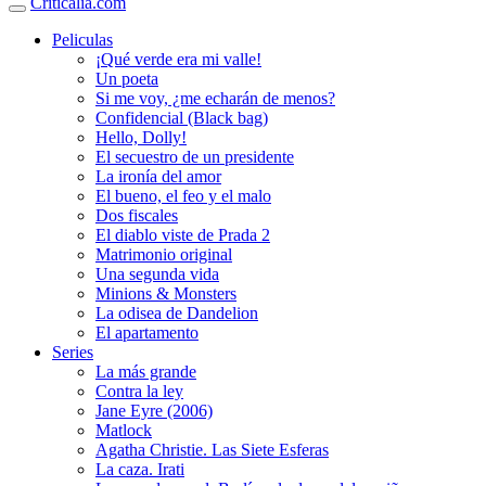
Criticalia.com
Peliculas
¡Qué verde era mi valle!
Un poeta
Si me voy, ¿me echarán de menos?
Confidencial (Black bag)
Hello, Dolly!
El secuestro de un presidente
La ironía del amor
El bueno, el feo y el malo
Dos fiscales
El diablo viste de Prada 2
Matrimonio original
Una segunda vida
Minions & Monsters
La odisea de Dandelion
El apartamento
Series
La más grande
Contra la ley
Jane Eyre (2006)
Matlock
Agatha Christie. Las Siete Esferas
La caza. Irati