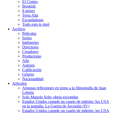
El Centro
Bookish
8 meses
Terra Alta
Escandalosas
Todo esto te daré
Archivo
Películas
Series
Intérpretes
Directores
Creadores
Productoras
Año
Autores
Calificación
Género
Nacionalidad
Articulos
Algunas reflexiones en torno a la filmografía de Juan
Lebrón
Solo Manolo Solo: obras escogidas
Estados Unidos cumple un cuarto de milenio: los USA
en la pantalla. La Guerra de Secesión (IV)
Estados Unidos cumple un cuarto de milenio: los USA