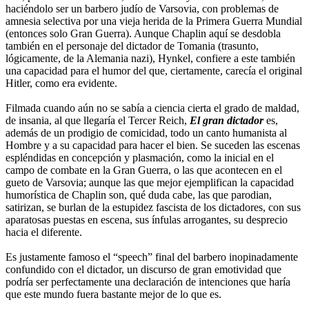
haciéndolo ser un barbero judío de Varsovia, con problemas de
amnesia selectiva por una vieja herida de la Primera Guerra Mundial
(entonces solo Gran Guerra). Aunque Chaplin aquí se desdobla
también en el personaje del dictador de Tomania (trasunto,
lógicamente, de la Alemania nazi), Hynkel, confiere a este también
una capacidad para el humor del que, ciertamente, carecía el original
Hitler, como era evidente.
Filmada cuando aún no se sabía a ciencia cierta el grado de maldad,
de insania, al que llegaría el Tercer Reich,
El gran dictador
es,
además de un prodigio de comicidad, todo un canto humanista al
Hombre y a su capacidad para hacer el bien. Se suceden las escenas
espléndidas en concepción y plasmación, como la inicial en el
campo de combate en la Gran Guerra, o las que acontecen en el
gueto de Varsovia; aunque las que mejor ejemplifican la capacidad
humorística de Chaplin son, qué duda cabe, las que parodian,
satirizan, se burlan de la estupidez fascista de los dictadores, con sus
aparatosas puestas en escena, sus ínfulas arrogantes, su desprecio
hacia el diferente.
Es justamente famoso el “speech” final del barbero inopinadamente
confundido con el dictador, un discurso de gran emotividad que
podría ser perfectamente una declaración de intenciones que haría
que este mundo fuera bastante mejor de lo que es.