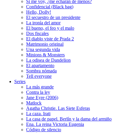
Si me voy, ¿me echarán de menos?
Confidencial (Black bag)
Hello, Dolly!
El secuestro de un presidente
La ironía del amor
El bueno, el feo y el malo
Dos fiscales
El diablo viste de Prada 2
Matrimonio original
Una segunda vida
Minions & Monsters
La odisea de Dandelion
El apartamento
Sombra nómada
Tell everyone
Series
La más grande
Contra la ley
Jane Eyre (2006)
Matlock
Agatha Christie. Las Siete Esferas
La caza. Irati
La casa de papel. Berlín y la dama del armiño
Ena. La reina Victoria Eugenia
Código de silencio