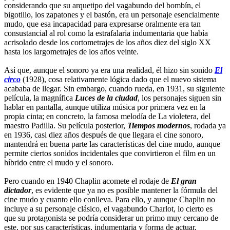
considerando que su arquetipo del vagabundo del bombín, el
bigotillo, los zapatones y el bastón, era un personaje esencialmente
mudo, que esa incapacidad para expresarse oralmente era tan
consustancial al rol como la estrafalaria indumentaria que había
acrisolado desde los cortometrajes de los años diez del siglo XX
hasta los largometrajes de los años veinte.
Así que, aunque el sonoro ya era una realidad, él hizo sin sonido
El
circo
(1928), cosa relativamente lógica dado que el nuevo sistema
acababa de llegar. Sin embargo, cuando rueda, en 1931, su siguiente
película, la magnífica
Luces de la ciudad
, los personajes siguen sin
hablar en pantalla, aunque utiliza música por primera vez en la
propia cinta; en concreto, la famosa melodía de La violetera, del
maestro Padilla. Su película posterior,
Tiempos modernos
, rodada ya
en 1936, casi diez años después de que llegara el cine sonoro,
mantendrá en buena parte las características del cine mudo, aunque
permite ciertos sonidos incidentales que convirtieron el film en un
híbrido entre el mudo y el sonoro.
Pero cuando en 1940 Chaplin acomete el rodaje de
El gran
dictador
, es evidente que ya no es posible mantener la fórmula del
cine mudo y cuanto ello conlleva. Para ello, y aunque Chaplin no
incluye a su personaje clásico, el vagabundo Charlot, lo cierto es
que su protagonista se podría considerar un primo muy cercano de
este, por sus características, indumentaria y forma de actuar,