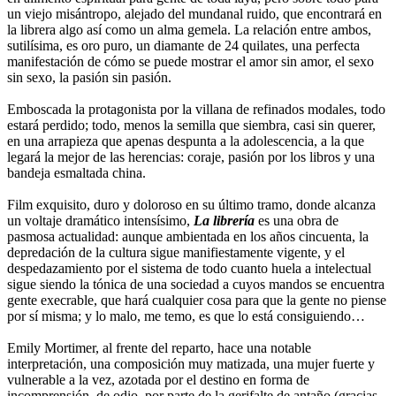
un viejo misántropo, alejado del mundanal ruido, que encontrará en
la librera algo así como un alma gemela. La relación entre ambos,
sutilísima, es oro puro, un diamante de 24 quilates, una perfecta
manifestación de cómo se puede mostrar el amor sin amor, el sexo
sin sexo, la pasión sin pasión.
Emboscada la protagonista por la villana de refinados modales, todo
estará perdido; todo, menos la semilla que siembra, casi sin querer,
en una arrapieza que apenas despunta a la adolescencia, a la que
legará la mejor de las herencias: coraje, pasión por los libros y una
bandeja esmaltada china.
Film exquisito, duro y doloroso en su último tramo, donde alcanza
un voltaje dramático intensísimo,
La librería
es una obra de
pasmosa actualidad: aunque ambientada en los años cincuenta, la
depredación de la cultura sigue manifiestamente vigente, y el
despedazamiento por el sistema de todo cuanto huela a intelectual
sigue siendo la tónica de una sociedad a cuyos mandos se encuentra
gente execrable, que hará cualquier cosa para que la gente no piense
por sí misma; y lo malo, me temo, es que lo está consiguiendo…
Emily Mortimer, al frente del reparto, hace una notable
interpretación, una composición muy matizada, una mujer fuerte y
vulnerable a la vez, azotada por el destino en forma de
incomprensión, de odio, por parte de la gerifalte de antaño (gracias,