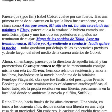
Parece que (¡por fin!) Isabel Coixet vuelve por sus fueros. Tras una
primera etapa de su carrera en la que la línea fue ascendente, con
cimas como
A los que aman
,
Mi vida sin mí
,
La vida secreta de las
palabras
y
Elegy
, parece que a la catalana le hubiera entrado una
metafórica pájara y uno tras otro sus posteriores empeños no
terminaron de cuajar:
Mapa de los sonidos de Tokio
,
Ayer no
termina nunca
,
Mi otro yo
,
Aprendiendo a conducir
,
Nadie quiere
la noche
… todas quedaron por debajo de las expectativas previstas
y, desde luego, del nivel medio de la carrera anterior de Coixet.
Ahora, sin embargo, parece que la directora de aquella inicial y tan
prometedora
Cosas que nunca te dije
se ha reencontrado consigo
misma con esta
La librería
, hermoso relato de resistencia y amor a
los libros, basándose en la novela homónima de la británica
Penelope Fitzgerald, obra que fue finalista del prestigioso Premio
Booker, y que tiene reminiscencias veladamente autobiográficas, al
haber trabajado la propia escritora en una librería, precisamente en la
localidad donde se ambienta la novela y el film, Suffolk.
Reino Unido, hacia finales de los años cincuenta. Una viuda, en
torno a los cuarenta años, decide montar una librería en una vieja
casa de su propiedad. Sin embargo, la cacique del pueblo tiene otra