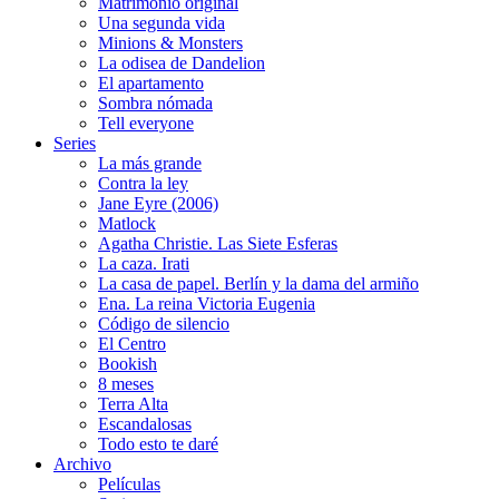
Matrimonio original
Una segunda vida
Minions & Monsters
La odisea de Dandelion
El apartamento
Sombra nómada
Tell everyone
Series
La más grande
Contra la ley
Jane Eyre (2006)
Matlock
Agatha Christie. Las Siete Esferas
La caza. Irati
La casa de papel. Berlín y la dama del armiño
Ena. La reina Victoria Eugenia
Código de silencio
El Centro
Bookish
8 meses
Terra Alta
Escandalosas
Todo esto te daré
Archivo
Películas