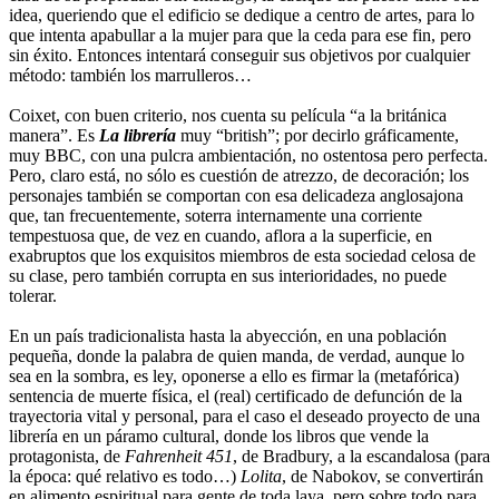
idea, queriendo que el edificio se dedique a centro de artes, para lo
que intenta apabullar a la mujer para que la ceda para ese fin, pero
sin éxito. Entonces intentará conseguir sus objetivos por cualquier
método: también los marrulleros…
Coixet, con buen criterio, nos cuenta su película “a la británica
manera”. Es
La librería
muy “british”; por decirlo gráficamente,
muy BBC, con una pulcra ambientación, no ostentosa pero perfecta.
Pero, claro está, no sólo es cuestión de atrezzo, de decoración; los
personajes también se comportan con esa delicadeza anglosajona
que, tan frecuentemente, soterra internamente una corriente
tempestuosa que, de vez en cuando, aflora a la superficie, en
exabruptos que los exquisitos miembros de esta sociedad celosa de
su clase, pero también corrupta en sus interioridades, no puede
tolerar.
En un país tradicionalista hasta la abyección, en una población
pequeña, donde la palabra de quien manda, de verdad, aunque lo
sea en la sombra, es ley, oponerse a ello es firmar la (metafórica)
sentencia de muerte física, el (real) certificado de defunción de la
trayectoria vital y personal, para el caso el deseado proyecto de una
librería en un páramo cultural, donde los libros que vende la
protagonista, de
Fahrenheit 451
, de Bradbury, a la escandalosa (para
la época: qué relativo es todo…)
Lolita
, de Nabokov, se convertirán
en alimento espiritual para gente de toda laya, pero sobre todo para