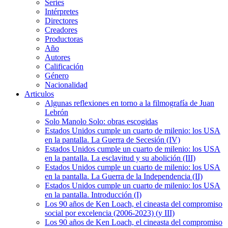
Series
Intérpretes
Directores
Creadores
Productoras
Año
Autores
Calificación
Género
Nacionalidad
Articulos
Algunas reflexiones en torno a la filmografía de Juan
Lebrón
Solo Manolo Solo: obras escogidas
Estados Unidos cumple un cuarto de milenio: los USA
en la pantalla. La Guerra de Secesión (IV)
Estados Unidos cumple un cuarto de milenio: los USA
en la pantalla. La esclavitud y su abolición (III)
Estados Unidos cumple un cuarto de milenio: los USA
en la pantalla. La Guerra de la Independencia (II)
Estados Unidos cumple un cuarto de milenio: los USA
en la pantalla. Introducción (I)
Los 90 años de Ken Loach, el cineasta del compromiso
social por excelencia (2006-2023) (y III)
Los 90 años de Ken Loach, el cineasta del compromiso