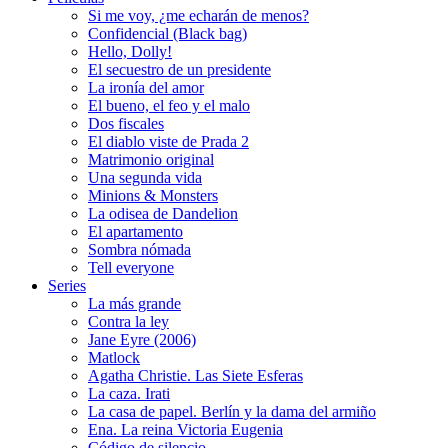
Si me voy, ¿me echarán de menos?
Confidencial (Black bag)
Hello, Dolly!
El secuestro de un presidente
La ironía del amor
El bueno, el feo y el malo
Dos fiscales
El diablo viste de Prada 2
Matrimonio original
Una segunda vida
Minions & Monsters
La odisea de Dandelion
El apartamento
Sombra nómada
Tell everyone
Series
La más grande
Contra la ley
Jane Eyre (2006)
Matlock
Agatha Christie. Las Siete Esferas
La caza. Irati
La casa de papel. Berlín y la dama del armiño
Ena. La reina Victoria Eugenia
Código de silencio