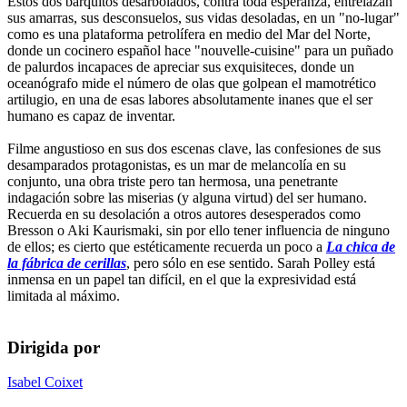
Estos dos barquitos desarbolados, contra toda esperanza, entrelazan
sus amarras, sus desconsuelos, sus vidas desoladas, en un "no-lugar"
como es una plataforma petrolífera en medio del Mar del Norte,
donde un cocinero español hace "nouvelle-cuisine" para un puñado
de palurdos incapaces de apreciar sus exquisiteces, donde un
oceanógrafo mide el número de olas que golpean el mamotrético
artilugio, en una de esas labores absolutamente inanes que el ser
humano es capaz de inventar.
Filme angustioso en sus dos escenas clave, las confesiones de sus
desamparados protagonistas, es un mar de melancolía en su
conjunto, una obra triste pero tan hermosa, una penetrante
indagación sobre las miserias (y alguna virtud) del ser humano.
Recuerda en su desolación a otros autores desesperados como
Bresson o Aki Kaurismaki, sin por ello tener influencia de ninguno
de ellos; es cierto que estéticamente recuerda un poco a
La chica de
la fábrica de cerillas
, pero sólo en ese sentido. Sarah Polley está
inmensa en un papel tan difícil, en el que la expresividad está
limitada al máximo.
Dirigida por
Isabel Coixet