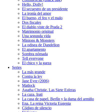
Hello, Dolly!
El secuestro de un presidente
La ironía del amor
El bueno, el feo y el malo
Dos fiscales
El diablo viste de Prada 2
Matrimonio original
Una segunda vida
Minions & Monsters
La odisea de Dandelion
El apartamento
Sombra nómada
Tell everyone
El chico y la garza
Series
La más grande
Contra la ley
Jane Eyre (2006)
Matlock
Agatha Christie. Las Siete Esferas
La caza. Irati
La casa de papel. Berlín y la dama del armiño
Ena. La reina Victoria Eugenia
Código de silencio