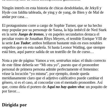
Ningún interés en esta historia de chicas desdobladas, de Jekyll y
Hyde con faldita tableada, de ying y de yang, de Bien y de Mal de
andar por casa…
El protagonismo corre a cargo de Sophie Turner, que se ha hecho
muy popular por su personaje de Sansa, la hija imbécil de Ned Stark
en la serie
Juego de tronos
, y en papeles secundarios destaca el
peculiar rostro de Jonathan Rhys Meyers, el temible Enrique VIII de
la serie
Los Tudor
; ambos brillaron bastante más en esos notables
empeños que en esta nadería. Si hasta Leonor Watling, que siempre
está bien, aquí parece salida de un teatrillo de fin de curso…
Nota a pie de página: Vamos a ver,
sentrañas
mías: el título correcto
de este filme debería ser “Mi otra yo”, puesto que el pronombre
personal de primera persona admite perfectamente el femenino:
véase la locución “yo misma”, por ejemplo, donde queda
meridianamente claro que el adjetivo calificativo puede cambiar el
género, si es el caso, al concordar con el mentado pronombre. Así
que, como diría el portero de
Aquí no hay quien viva
: un poquito de
por favor…
Dirigida por