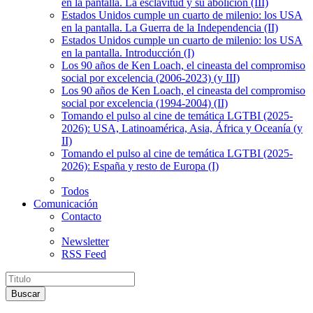
en la pantalla. La esclavitud y su abolición (III)
Estados Unidos cumple un cuarto de milenio: los USA
en la pantalla. La Guerra de la Independencia (II)
Estados Unidos cumple un cuarto de milenio: los USA
en la pantalla. Introducción (I)
Los 90 años de Ken Loach, el cineasta del compromiso
social por excelencia (2006-2023) (y III)
Los 90 años de Ken Loach, el cineasta del compromiso
social por excelencia (1994-2004) (II)
Tomando el pulso al cine de temática LGTBI (2025-
2026): USA, Latinoamérica, Asia, África y Oceanía (y
II)
Tomando el pulso al cine de temática LGTBI (2025-
2026): España y resto de Europa (I)
Todos
Comunicación
Contacto
Newsletter
RSS Feed
Buscar