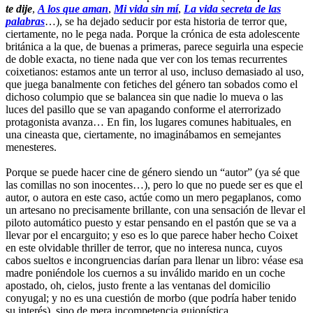
te dije
,
A los que aman
,
Mi vida sin mí
,
La vida secreta de las
palabras
…), se ha dejado seducir por esta historia de terror que,
ciertamente, no le pega nada. Porque la crónica de esta adolescente
británica a la que, de buenas a primeras, parece seguirla una especie
de doble exacta, no tiene nada que ver con los temas recurrentes
coixetianos: estamos ante un terror al uso, incluso demasiado al uso,
que juega banalmente con fetiches del género tan sobados como el
dichoso columpio que se balancea sin que nadie lo mueva o las
luces del pasillo que se van apagando conforme el aterrorizado
protagonista avanza… En fin, los lugares comunes habituales, en
una cineasta que, ciertamente, no imaginábamos en semejantes
menesteres.
Porque se puede hacer cine de género siendo un “autor” (ya sé que
las comillas no son inocentes…), pero lo que no puede ser es que el
autor, o autora en este caso, actúe como un mero pegaplanos, como
un artesano no precisamente brillante, con una sensación de llevar el
piloto automático puesto y estar pensando en el pastón que se va a
llevar por el encarguito; y eso es lo que parece haber hecho Coixet
en este olvidable thriller de terror, que no interesa nunca, cuyos
cabos sueltos e incongruencias darían para llenar un libro: véase esa
madre poniéndole los cuernos a su inválido marido en un coche
apostado, oh, cielos, justo frente a las ventanas del domicilio
conyugal; y no es una cuestión de morbo (que podría haber tenido
su interés), sino de mera incompetencia guionística.