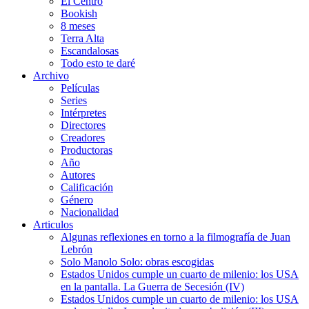
El Centro
Bookish
8 meses
Terra Alta
Escandalosas
Todo esto te daré
Archivo
Películas
Series
Intérpretes
Directores
Creadores
Productoras
Año
Autores
Calificación
Género
Nacionalidad
Articulos
Algunas reflexiones en torno a la filmografía de Juan
Lebrón
Solo Manolo Solo: obras escogidas
Estados Unidos cumple un cuarto de milenio: los USA
en la pantalla. La Guerra de Secesión (IV)
Estados Unidos cumple un cuarto de milenio: los USA