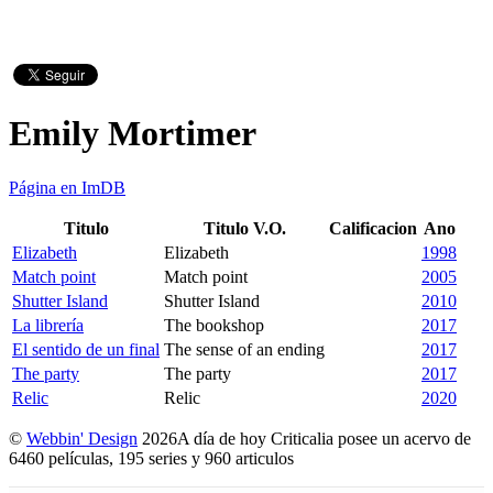
Emily Mortimer
Página en ImDB
Titulo
Titulo V.O.
Calificacion
Ano
Elizabeth
Elizabeth
1998
Match point
Match point
2005
Shutter Island
Shutter Island
2010
La librería
The bookshop
2017
El sentido de un final
The sense of an ending
2017
The party
The party
2017
Relic
Relic
2020
©
Webbin' Design
2026
A día de hoy Criticalia posee un acervo de
6460 películas, 195 series y 960 articulos