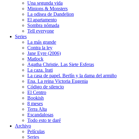
Una segunda vida
Minions & Monsters
La odisea de Dandelion
El apartamento
Sombra nómada
Tell everyone
Series
La más grande
Contra la ley
Jane Eyre (2006)
Matlock
Agatha Christie. Las Siete Esferas
La caza. Irati
La casa de papel. Berlín y la dama del armiño
Ena. La reina Victoria Eugenia
Código de silencio
El Centro
Bookish
8 meses
Terra Alta
Escandalosas
Todo esto te daré
Archivo
Películas
Series