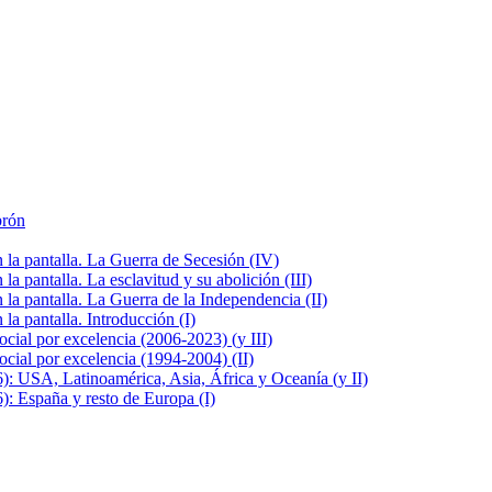
brón
la pantalla. La Guerra de Secesión (IV)
 pantalla. La esclavitud y su abolición (III)
la pantalla. La Guerra de la Independencia (II)
a pantalla. Introducción (I)
cial por excelencia (2006-2023) (y III)
cial por excelencia (1994-2004) (II)
: USA, Latinoamérica, Asia, África y Oceanía (y II)
: España y resto de Europa (I)