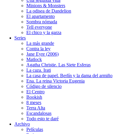
Una segunda vida
Minions & Monsters
La odisea de Dandelion
El apartamento
Sombra nómada
Tell everyone
El chico y la garza
Series
La más grande
Contra la ley
Jane Eyre (2006)
Matlock
Agatha Christie. Las Siete Esferas
La caza. Irati
La casa de papel. Berlín y la dama del armiño
Ena. La reina Victoria Eugenia
Código de silencio
El Centro
Bookish
8 meses
Terra Alta
Escandalosas
Todo esto te daré
Archivo
Películas