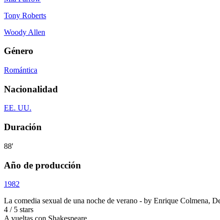
Tony Roberts
Woody Allen
Género
Romántica
Nacionalidad
EE. UU.
Duración
88'
Año de producción
1982
La comedia sexual de una noche de verano
- by
Enrique Colmena
,
De
4
/
5
stars
A vueltas con Shakespeare