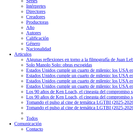
Series
Intérpretes
Directores
Creadores
Productoras
Año
Autores
Calificación
Género
Nacionalidad
Articulos
Algunas reflexiones en torno a la filmografía de Juan Le
Solo Manolo Solo: obras escogidas
Estados Unidos cumple un cuarto de milenio: los USA en 
Estados Unidos cumple un cuarto de milenio: los USA en la
Estados Unidos cumple un cuarto de milenio: los USA en 
Estados Unidos cumple un cuarto de milenio: los USA en l
Los 90 años de Ken Loach, el cineasta del compromiso so
Los 90 años de Ken Loach, el cineasta del compromiso so
Tomando el pulso al cine de temática LGTBI (2025-2026)
Tomando el pulso al cine de temática LGTBI (2025-2026)
Todos
Comunicación
Contacto