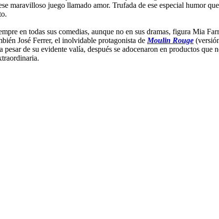
 a ese maravilloso juego llamado amor. Trufada de ese especial humor que
to.
siempre en todas sus comedias, aunque no en sus dramas, figura Mia Farr
ambién José Ferrer, el inolvidable protagonista de
Moulin Rouge
(versión
pesar de su evidente valía, después se adocenaron en productos que no 
traordinaria.