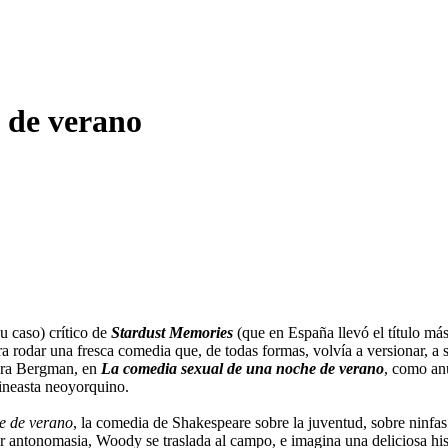
 de verano
u caso) crítico de
Stardust Memories
(que en España llevó el título m
a rodar una fresca comedia que, de todas formas, volvía a versionar, a s
era Bergman, en
La comedia sexual de una noche de verano
, como anu
 cineasta neoyorquino.
e de verano
, la comedia de Shakespeare sobre la juventud, sobre ninf
 antonomasia, Woody se traslada al campo, e imagina una deliciosa hist