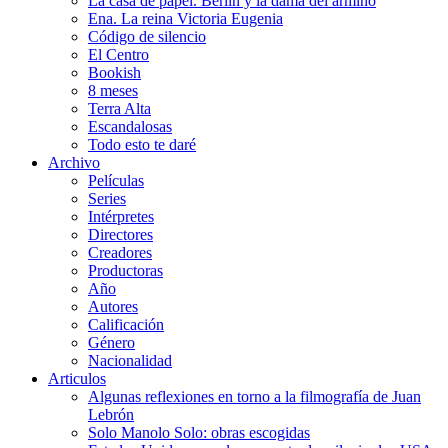
La casa de papel. Berlín y la dama del armiño
Ena. La reina Victoria Eugenia
Código de silencio
El Centro
Bookish
8 meses
Terra Alta
Escandalosas
Todo esto te daré
Archivo
Películas
Series
Intérpretes
Directores
Creadores
Productoras
Año
Autores
Calificación
Género
Nacionalidad
Articulos
Algunas reflexiones en torno a la filmografía de Juan
Lebrón
Solo Manolo Solo: obras escogidas