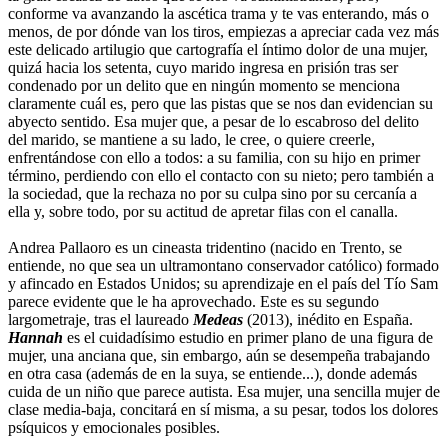
conforme va avanzando la ascética trama y te vas enterando, más o
menos, de por dónde van los tiros, empiezas a apreciar cada vez más
este delicado artilugio que cartografía el íntimo dolor de una mujer,
quizá hacia los setenta, cuyo marido ingresa en prisión tras ser
condenado por un delito que en ningún momento se menciona
claramente cuál es, pero que las pistas que se nos dan evidencian su
abyecto sentido. Esa mujer que, a pesar de lo escabroso del delito
del marido, se mantiene a su lado, le cree, o quiere creerle,
enfrentándose con ello a todos: a su familia, con su hijo en primer
término, perdiendo con ello el contacto con su nieto; pero también a
la sociedad, que la rechaza no por su culpa sino por su cercanía a
ella y, sobre todo, por su actitud de apretar filas con el canalla.
Andrea Pallaoro es un cineasta tridentino (nacido en Trento, se
entiende, no que sea un ultramontano conservador católico) formado
y afincado en Estados Unidos; su aprendizaje en el país del Tío Sam
parece evidente que le ha aprovechado. Este es su segundo
largometraje, tras el laureado
Medeas
(2013), inédito en España.
Hannah
es el cuidadísimo estudio en primer plano de una figura de
mujer, una anciana que, sin embargo, aún se desempeña trabajando
en otra casa (además de en la suya, se entiende...), donde además
cuida de un niño que parece autista. Esa mujer, una sencilla mujer de
clase media-baja, concitará en sí misma, a su pesar, todos los dolores
psíquicos y emocionales posibles.