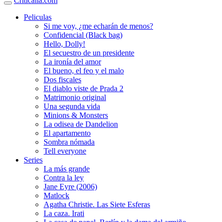
Criticalia.com
Peliculas
Si me voy, ¿me echarán de menos?
Confidencial (Black bag)
Hello, Dolly!
El secuestro de un presidente
La ironía del amor
El bueno, el feo y el malo
Dos fiscales
El diablo viste de Prada 2
Matrimonio original
Una segunda vida
Minions & Monsters
La odisea de Dandelion
El apartamento
Sombra nómada
Tell everyone
Series
La más grande
Contra la ley
Jane Eyre (2006)
Matlock
Agatha Christie. Las Siete Esferas
La caza. Irati