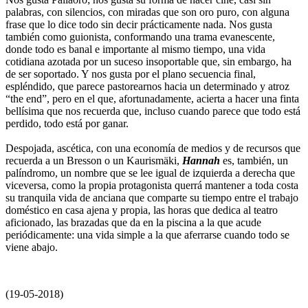
palabras, con silencios, con miradas que son oro puro, con alguna
frase que lo dice todo sin decir prácticamente nada. Nos gusta
también como guionista, conformando una trama evanescente,
donde todo es banal e importante al mismo tiempo, una vida
cotidiana azotada por un suceso insoportable que, sin embargo, ha
de ser soportado. Y nos gusta por el plano secuencia final,
espléndido, que parece pastorearnos hacia un determinado y atroz
“the end”, pero en el que, afortunadamente, acierta a hacer una finta
bellísima que nos recuerda que, incluso cuando parece que todo está
perdido, todo está por ganar.
Despojada, ascética, con una economía de medios y de recursos que
recuerda a un Bresson o un Kaurismäki,
Hannah
es, también, un
palíndromo, un nombre que se lee igual de izquierda a derecha que
viceversa, como la propia protagonista querrá mantener a toda costa
su tranquila vida de anciana que comparte su tiempo entre el trabajo
doméstico en casa ajena y propia, las horas que dedica al teatro
aficionado, las brazadas que da en la piscina a la que acude
periódicamente: una vida simple a la que aferrarse cuando todo se
viene abajo.
(19-05-2018)