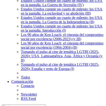
Estados Unidos cumple un cuarto de milenio: los USA
en la pantalla. La Guerra de Secesión (IV)
Estados Unidos cumple un cuarto de milenio: los USA
en la pantalla. La esclavitud y su abolición (III)
Estados Unidos cumple un cuarto de milenio: los USA
en la pantalla. La Guerra de la Independencia (II)
Estados Unidos cumple un cuarto de milenio: los USA
en la pantalla. Introducción (I)
Los 90 años de Ken Loach, el cineasta del compromiso
social por excelencia (2006-2023) (y III)
Los 90 años de Ken Loach, el cineasta del compromiso
social por excelencia (1994-2004) (II)
Tomando el pulso al cine de temática LGTBI (2025-
2026): USA, Latinoamérica, Asia, África y Oceanía (y
II)
Tomando el pulso al cine de temática LGTBI (2025-
2026): España y resto de Europa (I)
Todos
Comunicación
Contacto
Newsletter
RSS Feed