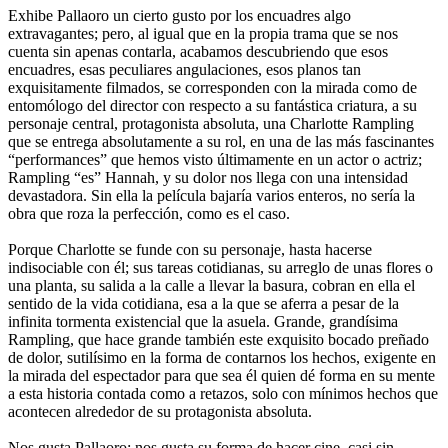
Exhibe Pallaoro un cierto gusto por los encuadres algo
extravagantes; pero, al igual que en la propia trama que se nos
cuenta sin apenas contarla, acabamos descubriendo que esos
encuadres, esas peculiares angulaciones, esos planos tan
exquisitamente filmados, se corresponden con la mirada como de
entomólogo del director con respecto a su fantástica criatura, a su
personaje central, protagonista absoluta, una Charlotte Rampling
que se entrega absolutamente a su rol, en una de las más fascinantes
“performances” que hemos visto últimamente en un actor o actriz;
Rampling “es” Hannah, y su dolor nos llega con una intensidad
devastadora. Sin ella la película bajaría varios enteros, no sería la
obra que roza la perfección, como es el caso.
Porque Charlotte se funde con su personaje, hasta hacerse
indisociable con él; sus tareas cotidianas, su arreglo de unas flores o
una planta, su salida a la calle a llevar la basura, cobran en ella el
sentido de la vida cotidiana, esa a la que se aferra a pesar de la
infinita tormenta existencial que la asuela. Grande, grandísima
Rampling, que hace grande también este exquisito bocado preñado
de dolor, sutilísimo en la forma de contarnos los hechos, exigente en
la mirada del espectador para que sea él quien dé forma en su mente
a esta historia contada como a retazos, solo con mínimos hechos que
acontecen alrededor de su protagonista absoluta.
Nos gusta Pallaoro; nos gusta su forma de hacer cine, casi sin