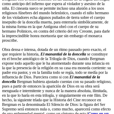
como anticipo del infierno que espera al violador y asesino de la
niña. El cineasta sueco se permite incluso una alusión a los usos
religiosos fúnebres del mundo helenístico, cuando el niño hermano
de los violadores echa algunos puñados de tierra sobre el cuerpo
insepulto de la doncella muerta, para enterrarla simbólicamente, de
la misma forma en la que Antígona obró con el cuerpo de su
hermano Polinices, en contra del criterio del rey Creonte, para darle
la imprescindible honra mortuoria que sin embargo el monarca
proscribe.
Obra densa e intensa, dotada de un ritmo pausado pero exacto, el
que requiere la historia,
El manantial de la doncella
se constituye
en el broche antológico de la Trilogía de Dios, cuando Bergman
expone todo aquello que le ha atormentado durante una infancia en
la que la presencia de la religión en su casa era moneda corriente: su
padre era pastor, y en la familia todo se regía, todo se medía por la
influencia de Dios. Pareciera como si con
El manantial de la
doncella
Bergman hubiera ajustado cuentas con su pasado religioso,
pues a partir de entonces la aparición de Dios en su obra será
menguada e intermitente y nunca de la manera absoluta, ilimitada,
en la que lo haría en esta trilogía, y singularmente en este film. De
hecho, la siguiente tríada que la Historia del Cine reconoce en
Bergman es la denominada El Silencio de Dios: la figura del Ser
Supremo será entonces nula o, como mucho, aparecerá como efecto
de una enfermedad mental, como un síntoma de esta (
Como en un