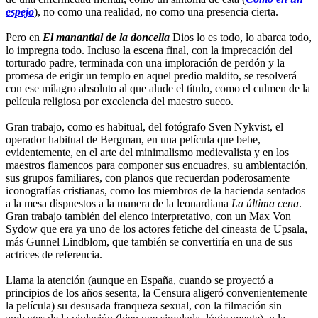
espejo
), no como una realidad, no como una presencia cierta.
Pero en
El manantial de la doncella
Dios lo es todo, lo abarca todo,
lo impregna todo. Incluso la escena final, con la imprecación del
torturado padre, terminada con una imploración de perdón y la
promesa de erigir un templo en aquel predio maldito, se resolverá
con ese milagro absoluto al que alude el título, como el culmen de la
película religiosa por excelencia del maestro sueco.
Gran trabajo, como es habitual, del fotógrafo Sven Nykvist, el
operador habitual de Bergman, en una película que bebe,
evidentemente, en el arte del minimalismo medievalista y en los
maestros flamencos para componer sus encuadres, su ambientación,
sus grupos familiares, con planos que recuerdan poderosamente
iconografías cristianas, como los miembros de la hacienda sentados
a la mesa dispuestos a la manera de la leonardiana
La última cena
.
Gran trabajo también del elenco interpretativo, con un Max Von
Sydow que era ya uno de los actores fetiche del cineasta de Upsala,
más Gunnel Lindblom, que también se convertiría en una de sus
actrices de referencia.
Llama la atención (aunque en España, cuando se proyectó a
principios de los años sesenta, la Censura aligeró convenientemente
la película) su desusada franqueza sexual, con la filmación sin