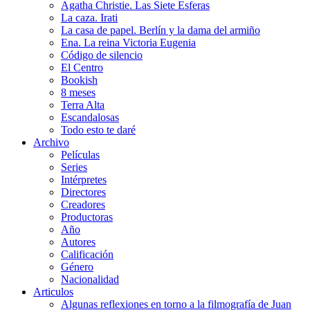
Agatha Christie. Las Siete Esferas
La caza. Irati
La casa de papel. Berlín y la dama del armiño
Ena. La reina Victoria Eugenia
Código de silencio
El Centro
Bookish
8 meses
Terra Alta
Escandalosas
Todo esto te daré
Archivo
Películas
Series
Intérpretes
Directores
Creadores
Productoras
Año
Autores
Calificación
Género
Nacionalidad
Articulos
Algunas reflexiones en torno a la filmografía de Juan