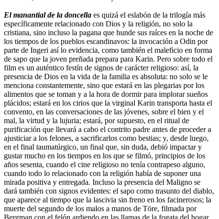
El manantial de la doncella
es quizá el eslabón de la trilogía más
específicamente relacionado con Dios y la religión, no solo la
cristiana, sino incluso la pagana que hunde sus raíces en la noche de
los tiempos de los pueblos escandinavos: la invocación a Odin por
parte de Ingeri así lo evidencia, como también el maleficio en forma
de sapo que la joven preñada prepara para Karin. Pero sobre todo el
film es un auténtico festín de signos de carácter religioso: así, la
presencia de Dios en la vida de la familia es absoluta: no solo se le
menciona constantemente, sino que estará en las plegarias por los
alimentos que se toman y a la hora de dormir para implorar sueños
plácidos; estará en los cirios que la virginal Karin transporta hasta el
convento, en las conversaciones de las jóvenes, sobre el bien y el
mal, la virtud y la lujuria; estará, por supuesto, en el ritual de
purificación que llevará a cabo el contrito padre antes de proceder a
ajusticiar a los felones, a sacrificarlos como bestias; y, desde luego,
en el final taumatúrgico, un final que, sin duda, debió impactar y
gustar mucho en los tiempos en los que se filmó, principios de los
años sesenta, cuando el cine religioso no tenía contrapeso alguno,
cuando todo lo relacionado con la religión había de suponer una
mirada positiva y entregada. Incluso la presencia del Maligno se
dará también con signos evidentes: el sapo como trasunto del diablo,
que aparece al tiempo que la lascivia sin freno en los facinerosos; la
muerte del segundo de los malos a manos de Töre, filmada por
Bergman con el felón ardiendo en las llamas de la fogata del hogar,