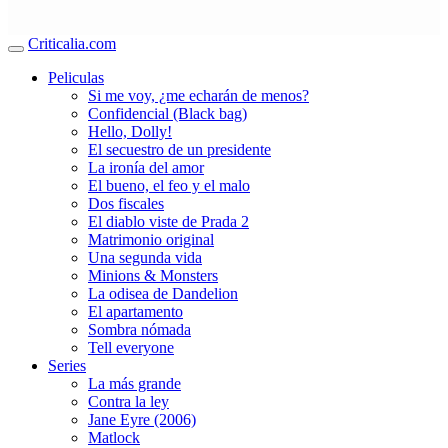
Criticalia.com
Peliculas
Si me voy, ¿me echarán de menos?
Confidencial (Black bag)
Hello, Dolly!
El secuestro de un presidente
La ironía del amor
El bueno, el feo y el malo
Dos fiscales
El diablo viste de Prada 2
Matrimonio original
Una segunda vida
Minions & Monsters
La odisea de Dandelion
El apartamento
Sombra nómada
Tell everyone
Series
La más grande
Contra la ley
Jane Eyre (2006)
Matlock