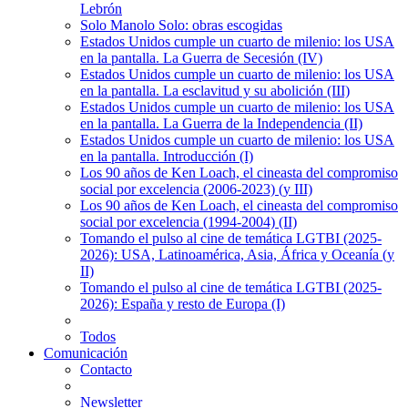
Lebrón
Solo Manolo Solo: obras escogidas
Estados Unidos cumple un cuarto de milenio: los USA
en la pantalla. La Guerra de Secesión (IV)
Estados Unidos cumple un cuarto de milenio: los USA
en la pantalla. La esclavitud y su abolición (III)
Estados Unidos cumple un cuarto de milenio: los USA
en la pantalla. La Guerra de la Independencia (II)
Estados Unidos cumple un cuarto de milenio: los USA
en la pantalla. Introducción (I)
Los 90 años de Ken Loach, el cineasta del compromiso
social por excelencia (2006-2023) (y III)
Los 90 años de Ken Loach, el cineasta del compromiso
social por excelencia (1994-2004) (II)
Tomando el pulso al cine de temática LGTBI (2025-
2026): USA, Latinoamérica, Asia, África y Oceanía (y
II)
Tomando el pulso al cine de temática LGTBI (2025-
2026): España y resto de Europa (I)
Todos
Comunicación
Contacto
Newsletter