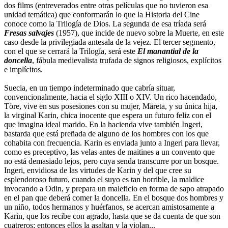
dos films (entreverados entre otras películas que no tuvieron esa
unidad temática) que conformarán lo que la Historia del Cine
conoce como la Trilogía de Dios. La segunda de esa tríada será
Fresas salvajes
(1957), que incide de nuevo sobre la Muerte, en este
caso desde la privilegiada antesala de la vejez. El tercer segmento,
con el que se cerrará la Trilogía, será este
El manantial de la
doncella
, fábula medievalista trufada de signos religiosos, explícitos
e implícitos.
Suecia, en un tiempo indeterminado que cabría situar,
convencionalmente, hacia el siglo XIII o XIV. Un rico hacendado,
Töre, vive en sus posesiones con su mujer, Märeta, y su única hija,
la virginal Karin, chica inocente que espera un futuro feliz con el
que imagina ideal marido. En la hacienda vive también Ingeri,
bastarda que está preñada de alguno de los hombres con los que
cohabita con frecuencia. Karin es enviada junto a Ingeri para llevar,
como es preceptivo, las velas antes de maitines a un convento que
no está demasiado lejos, pero cuya senda transcurre por un bosque.
Ingeri, envidiosa de las virtudes de Karin y del que cree su
esplendoroso futuro, cuando el suyo es tan horrible, la maldice
invocando a Odin, y prepara un maleficio en forma de sapo atrapado
en el pan que deberá comer la doncella. En el bosque dos hombres y
un niño, todos hermanos y huérfanos, se acercan amistosamente a
Karin, que los recibe con agrado, hasta que se da cuenta de que son
cuatreros; entonces ellos la asaltan y la violan...